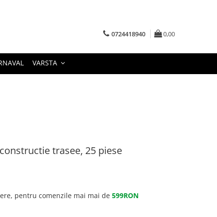
0724418940
0,00
RNAVAL
VARSTA
constructie trasee, 25 piese
gere, pentru comenzile mai mai de
599RON