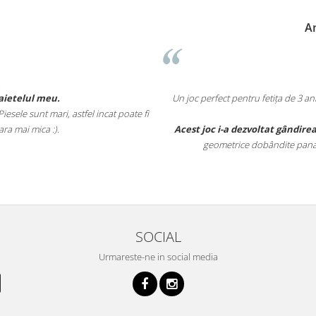
Anne-Marie Neumann
Un joc perfect pentru fetița de 3 ani și 5 luni. Îl jucam împreuna deoarece n
timpul împreuna.
Acest joc i-a dezvoltat gândirea logica
, vederea in spațiu dar i-a și cons
geometrice dobândite pana la aceasta vârsta (cub, fete ale acestuia, 
SOCIAL
Urmareste-ne in social media