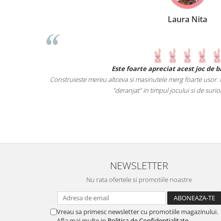
Laura Nita
te foarte apreciat acest joc de baietelul meu.
va si masinutele merg foarte usor. Piesele sunt mari, astfel incat poate fi
eranjat" in timpul jocului si de surioara mai mica :).
NEWSLETTER
Nu rata ofertele si promotiile noastre
Vreau sa primesc newsletter cu promotiile magazinului.
Afla mai multe in
Politica de Confidentialitate