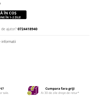
e
Ă ÎN COȘ
NE ÎN 1–2 ZILE!
 de ajutor?
0724418940
informatii
rt?
Cumpara fara griji
r tale.
Ai 30 de zile drept de retur*