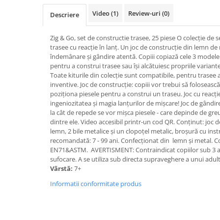
Video
(1)
Review-uri
(0)
Descriere
Zig & Go, set de constructie trasee, 25 piese O colecție de 
trasee cu reacție în lanț. Un joc de construcție din lemn de r
îndemânare și gândire atentă. Copiii copiază cele 3 modele
pentru a construi trasee sau își alcătuiesc propriile variante 
Toate kiturile din colecție sunt compatibile, pentru trasee 
inventive. Joc de construcție: copiii vor trebui să folosea
poziționa piesele pentru a construi un traseu. Joc cu reacție
ingeniozitatea și magia lanțurilor de mișcare! Joc de gândir
la cât de repede se vor mișca piesele - care depinde de gre
dintre ele. Video accesibil printr-un cod QR. Conținut: joc 
lemn, 2 bile metalice și un clopoțel metalic, broșură cu inst
recomandată: 7 - 99 ani. Confecționat din lemn și metal. 
EN71&ASTM. AVERTISMENT: Contraindicat copiilor sub 3 ani,
sufocare. A se utiliza sub directa supraveghere a unui adul
Vârstă:
7+
Informatii conformitate produs