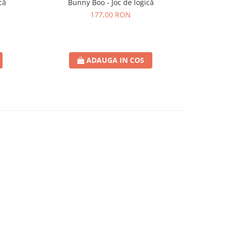
că
Bunny Boo - Joc de logică
SmartMax 
177,00 RON
ADAUGA IN COS