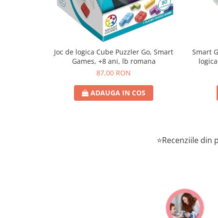
Joc de logica Cube Puzzler Go, Smart
Smart Games - P
Games, +8 ani, lb romana
logica
87,00 RON
ADAUGA IN COS
⭐Recenziile din p