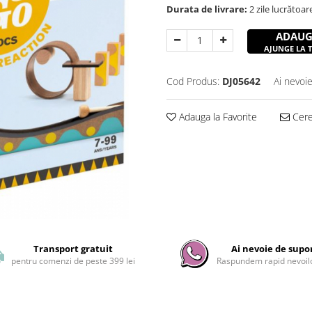
Durata de livrare:
2 zile lucrătoar
ADAUG
AJUNGE LA TI
Cod Produs:
DJ05642
Ai nevoie
Adauga la Favorite
Cere 
Transport gratuit
Ai nevoie de supo
pentru comenzi de peste 399 lei
Raspundem rapid nevoilo