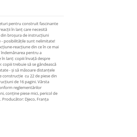
seturi pentru construit fascinante
eacții în lanț care necesită
 din broșura de instrucțiuni
- posibilitățile sunt nelimitate!
acțiune-reacțiune din ce în ce mai
scă îndemânarea pentru a
 în lanț: copiii învață despre
e: copiii trebuie să se gândească
utate - și să măsoare distanțele
de construcție cu 22 de piese din
rucțiuni de 16 pagini. Vârsta
Conform reglementărilor
 conține piese mici, pericol de
t. Producător: Djeco, Franța