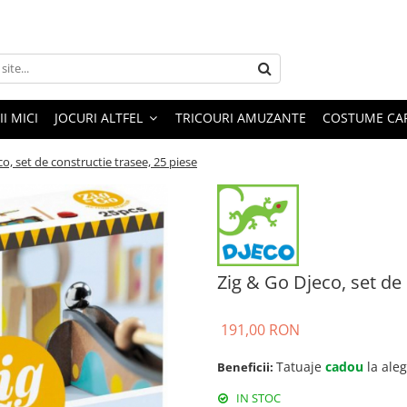
I MICI
JOCURI ALTFEL
TRICOURI AMUZANTE
COSTUME CA
co, set de constructie trasee, 25 piese
Zig & Go Djeco, set de 
191,00 RON
Tatuaje
cadou
la ale
Beneficii:
IN STOC