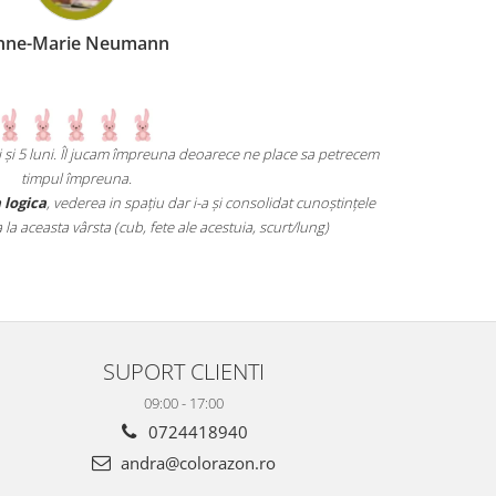
Ion Sophi
e place sa petrecem
Un joc atât de interesant încât nu îmi vine sa-l mai las 
mai grele pană ajungi un vrăjitor la cât de repede te mișt
olidat cunoștințele
gândirea flexi
scurt/lung)
SUPORT CLIENTI
09:00 - 17:00
0724418940
andra@colorazon.ro