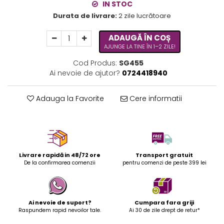
IN STOC
Durata de livrare:
2 zile lucrătoare
ADAUGĂ ÎN COȘ
AJUNGE LA TINE ÎN 1–2 ZILE!
Cod Produs:
SG455
Ai nevoie de ajutor?
0724418940
Adauga la Favorite
Cere informatii
Livrare rapidă in 48/72 ore
Transport gratuit
De la confirmarea comenzii
pentru comenzi de peste 399 lei
Ai nevoie de suport?
Cumpara fara griji
Raspundem rapid nevoilor tale.
Ai 30 de zile drept de retur*