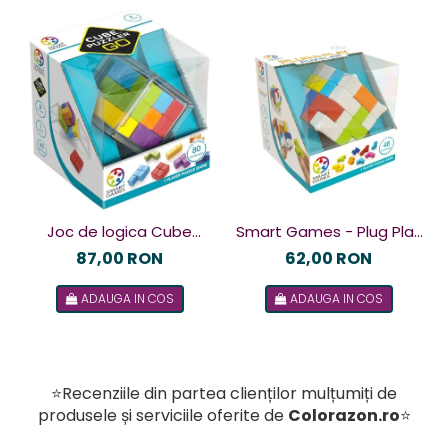
Joc de logica Cube
Smart Games - Plug Play
Puzzler Go, Smart
Puzzler, joc de logica cu
87,00 RON
62,00 RON
Games, +8 ani, lb romana
48 de provocari, 6+ ani, lb
ADAUGA IN COS
ADAUGA IN COS
romana
⭐Recenziile din partea clienților mulțumiți de
produsele și serviciile oferite de
Colorazon.ro
⭐