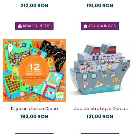
Djeco
Junior Djeco
212,00 RON
110,00 RON
ADAUGA IN COS
ADAUGA IN COS
12 jocuri clasice Djeco
Joc de strategie Djeco
Naviplouf
193,00 RON
131,00 RON