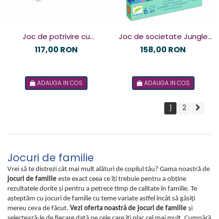
Joc de potrivire cu
Joc de societate Jungle
chibrituri mari, BS Toys
taquin, Djeco
117,00 RON
158,00 RON
ADAUGA IN COS
ADAUGA IN COS
1
2
Jocuri de familie
Vrei să te distrezi cât mai mult alături de copilul tău? Gama noastră de
jocuri de familie
este exact ceea ce îţi trebuie pentru a obţine
rezultatele dorite şi pentru a petrece timp de calitate în familie. Te
aşteptăm cu jocuri de familie cu teme variate astfel încât să găsiţi
mereu ceva de făcut.
Vezi oferta noastră de jocuri de familie
şi
selectează-le de fiecare dată pe cele care îţi plac cel mai mult. Cumpără