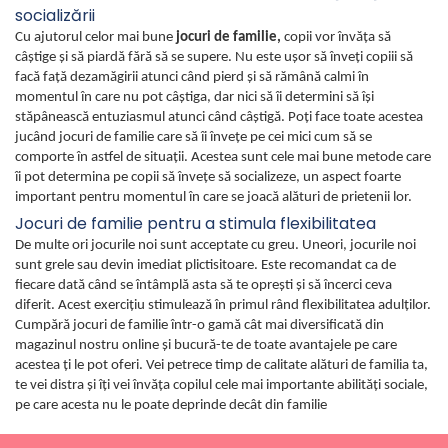
socializării
Cu ajutorul celor mai bune
jocuri de familie,
copii vor învăţa să
câştige şi să piardă fără să se supere. Nu este uşor să înveţi copiii să
facă faţă dezamăgirii atunci când pierd şi să rămână calmi în
momentul în care nu pot câştiga, dar nici să îi determini să îşi
stăpânească entuziasmul atunci când câştigă. Poţi face toate acestea
jucând jocuri de familie care să îi înveţe pe cei mici cum să se
comporte în astfel de situaţii. Acestea sunt cele mai bune metode care
îi pot determina pe copii să înveţe să socializeze, un aspect foarte
important pentru momentul în care se joacă alături de prietenii lor.
Jocuri de familie pentru a stimula flexibilitatea
De multe ori jocurile noi sunt acceptate cu greu. Uneori, jocurile noi
sunt grele sau devin imediat plictisitoare. Este recomandat ca de
fiecare dată când se întâmplă asta să te opreşti şi să încerci ceva
diferit. Acest exerciţiu stimulează în primul rând flexibilitatea adulţilor.
Cumpără jocuri de familie într-o gamă cât mai diversificată din
magazinul nostru online şi bucură-te de toate avantajele pe care
acestea ţi le pot oferi. Vei petrece timp de calitate alături de familia ta,
te vei distra şi îţi vei învăţa copilul cele mai importante abilităţi sociale,
pe care acesta nu le poate deprinde decât din familie