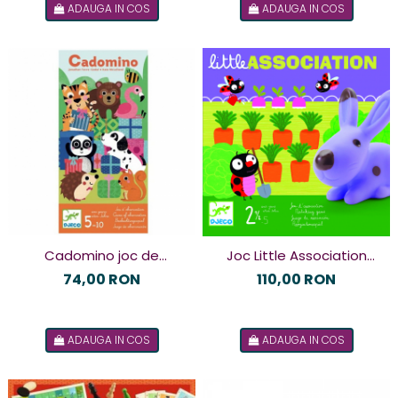
ADAUGA IN COS
ADAUGA IN COS
Cadomino joc de
Joc Little Association
societate
Djeco
74,00 RON
110,00 RON
ADAUGA IN COS
ADAUGA IN COS