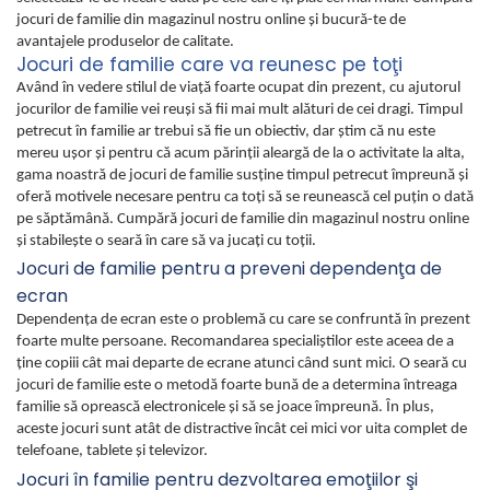
jocuri de familie din magazinul nostru online şi bucură-te de
avantajele produselor de calitate.
Jocuri de familie care va reunesc pe toţi
Având în vedere stilul de viaţă foarte ocupat din prezent, cu ajutorul
jocurilor de familie vei reuşi să fii mai mult alături de cei dragi. Timpul
petrecut în familie ar trebui să fie un obiectiv, dar ştim că nu este
mereu uşor şi pentru că acum părinţii aleargă de la o activitate la alta,
gama noastră de jocuri de familie susţine timpul petrecut împreună şi
oferă motivele necesare pentru ca toţi să se reunească cel puţin o dată
pe săptămână. Cumpără jocuri de familie din magazinul nostru online
şi stabileşte o seară în care să va jucaţi cu toţii.
Jocuri de familie pentru a preveni dependenţa de
ecran
Dependenţa de ecran este o problemă cu care se confruntă în prezent
foarte multe persoane. Recomandarea specialiştilor este aceea de a
ţine copiii cât mai departe de ecrane atunci când sunt mici. O seară cu
jocuri de familie este o metodă foarte bună de a determina întreaga
familie să oprească electronicele şi să se joace împreună. În plus,
aceste jocuri sunt atât de distractive încât cei mici vor uita complet de
telefoane, tablete şi televizor.
Jocuri în familie pentru dezvoltarea emoţiilor şi