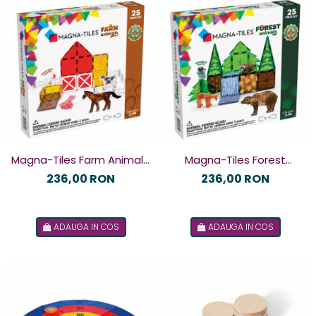
Magna-Tiles Farm Animals,
Magna-Tiles Forest
set magnetic
Animals, set magnetic
236,00 RON
236,00 RON
ADAUGA IN COS
ADAUGA IN COS