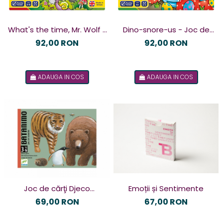
What's the time, Mr. Wolf -
Dino-snore-us - Joc de
Joc de familie
familie
92,00 RON
92,00 RON
ADAUGA IN COS
ADAUGA IN COS
Joc de cărţi Djeco
Emoții și Sentimente
Batanimo
69,00 RON
67,00 RON