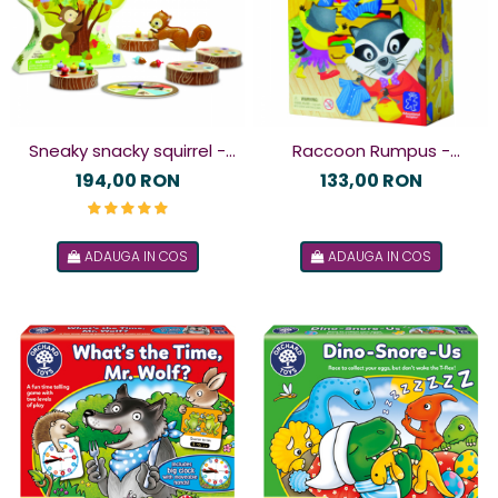
Sneaky snacky squirrel -
Raccoon Rumpus -
Veverita vicleana - joc de
Taraboiul ratonului
194,00 RON
133,00 RON
familie
ADAUGA IN COS
ADAUGA IN COS