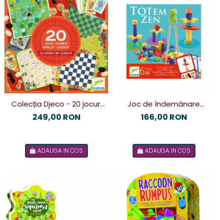
Colecția Djeco - 20 jocuri
Joc de îndemânare
clasice
Totem zen Djeco
249,00 RON
166,00 RON
ADAUGA IN COS
ADAUGA IN COS