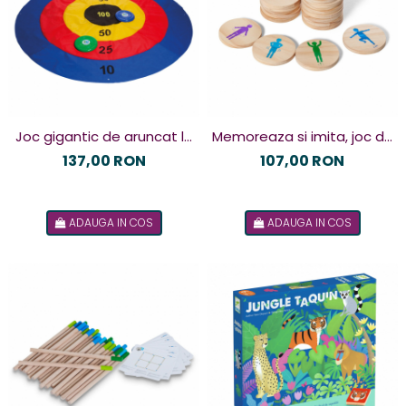
Joc gigantic de aruncat la
Memoreaza si imita, joc de
tinta, BS Toys
motricitate, BS Toys 89,90
137,00 RON
107,00 RON
lei
ADAUGA IN COS
ADAUGA IN COS