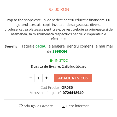
92,00 RON
Pop to the shops este un joc perfect pentru educatie financiara. Cu
ajutorul acestuia, copiii invata unde sa gaseasca diverse
produse, cat sa plateasca pentru ele, ce rest trebuie sa primeasca si de
asemenea, sa multumeasca respectuos pentru cumparaturile
efectuate.
Tatuaje
cadou
la alegere, pentru comenzile mai mai
Beneficii:
de
599RON
IN STOC
Durata de livrare:
2 zile lucrătoare
ADAUGA IN COS
Cod Produs:
OR030
Ai nevoie de ajutor?
0724418940
Adauga la Favorite
Cere informatii