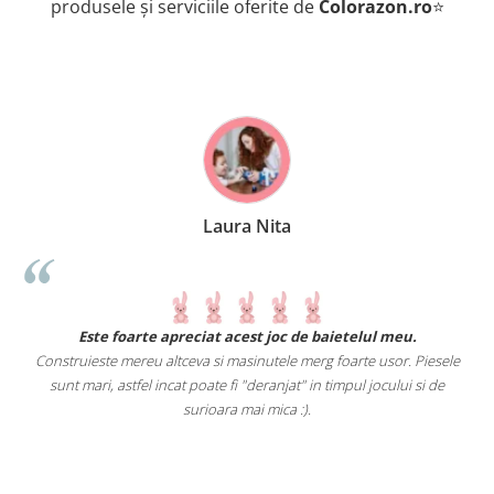
produsele și serviciile oferite de
Colorazon.ro
⭐
Laura Nita
.
Este foarte apreciat acest joc de baietelul meu.
Construieste mereu altceva si masinutele merg foarte usor. Piesele
sunt mari, astfel incat poate fi "deranjat" in timpul jocului si de
A
a
surioara mai mica :).
c
i