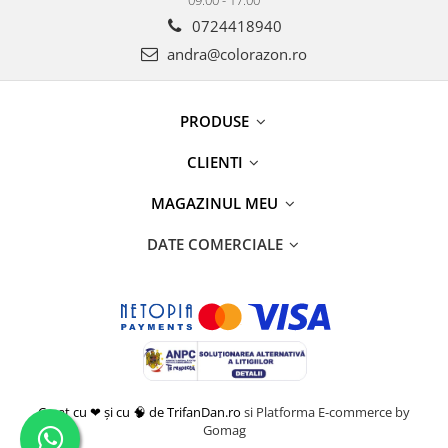
0724418940
andra@colorazon.ro
PRODUSE
CLIENTI
MAGAZINUL MEU
DATE COMERCIALE
Creat cu ❤ și cu 🧠 de TrifanDan.ro
si
Platforma E-commerce by
Gomag