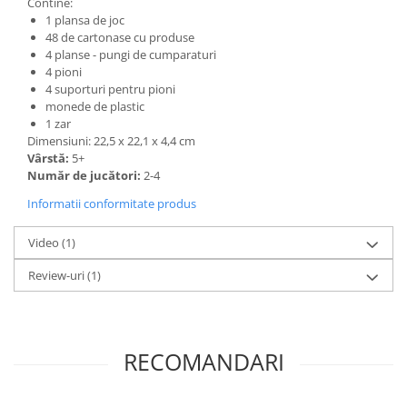
Contine:
1 plansa de joc
48 de cartonase cu produse
4 planse - pungi de cumparaturi
4 pioni
4 suporturi pentru pioni
monede de plastic
1 zar
Dimensiuni: 22,5 x 22,1 x 4,4 cm
Vârstă:
5+
Număr de jucători:
2-4
Informatii conformitate produs
Video
(1)
Review-uri
(1)
RECOMANDARI