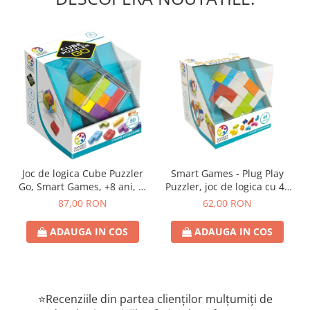
Joc de logica Cube Puzzler
Smart Games - Plug Play
Go, Smart Games, +8 ani, lb
Puzzler, joc de logica cu 48
romana
de provocari, 6+ ani, lb
87,00 RON
62,00 RON
romana
ADAUGA IN COS
ADAUGA IN COS
⭐Recenziile din partea clienților mulțumiți de