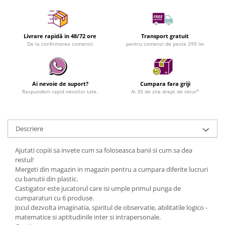
Livrare rapidă in 48/72 ore
Transport gratuit
De la confirmarea comenzii
pentru comenzi de peste 399 lei
Ai nevoie de suport?
Cumpara fara griji
Raspundem rapid nevoilor tale.
Ai 30 de zile drept de retur*
Descriere
Ajutati copiii sa invete cum sa foloseasca banii si cum sa dea
restul!
Mergeti din magazin in magazin pentru a cumpara diferite lucruri
cu banutii din plastic.
Castigator este jucatorul care isi umple primul punga de
cumparaturi cu 6 produse.
Jocul dezvolta imaginatia, spiritul de observatie, abilitatile logico -
matematice si aptitudinile inter si intrapersonale.