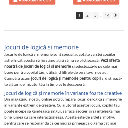
1
2
3
14
...
Jocuri de logică şi memorie
Jocurile de logică şi memorie sunt special adaptate vârstei copiilor
astfel încât aceştia să fie stimulaţi şi să nu se plictisească.
Vezi oferta
noastră de jocuri de logică şi memorie
şi selectează-le pe cele mai
bune pentru copilul tău, utilizând filtrele de pe site-ul nostru.
Cumpără acum
jocuri de logică şi memorie pentru copii
şi distrează-
te alături de micuţul tău în timp ce le descoperă.
Jocuri de logică şi memorie în variante foarte creative
Din magazinul nostru online poţi cumpăra jocuri de logică şi memorie
în variante extrem de creative. Cu ajutorul acestor jocuri, copilul tău
poate începe să gândească singur, să facă asocieri şi să înţeleagă mai
bine lumea cu care interacţionează. Acesta este de altfel şi motivul
pentru care se recomandă ca cei mici să primească o gamă cât mai