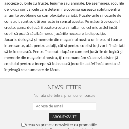
asocieze culorile cu fructe, legume sau animale. De asemenea, jocurile
de logică sunt şi cele care determină copiii să găsească soluţii pentru
anumite probleme cu complexitate variată. Puzzle-urile şi jocurile de
construit sunt soluţii perfecte în sensul acesta. Pe măsură ce copilul
creşte, gama de jucării poate creşte simultan cu cel mic astfel încât
copiii să poată să aibă mereu jucăriile necesare la dispoziţie.
Jocurile de logică şi memorie din magazinul nostru online sunt foarte
interesante, atât pentru adulţi, cât şi pentru copii şi toţi vor fi încântaţi
să le folosească. Pentru început, după ce cumperi jucăriile de logică şi
memorie din magazinul nostru, îţi recomandăm să acorzi asistenţă
copilului pentru a începe să folosească jocurile, astfel încât acesta să
înţeleagă ce anume are de făcut.
NEWSLETTER
Nu rata ofertele si promotiile noastre
Vreau sa primesc newsletter cu promotiile