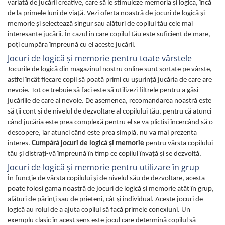
variată de jucării creative, care să le stimuleze memoria şi logica, încă
de la primele luni de viaţă. Vezi oferta noastră de jocuri de logică şi
memorie şi selectează singur sau alături de copilul tău cele mai
interesante jucării. În cazul în care copilul tău este suficient de mare,
poţi cumpăra împreună cu el aceste jucării.
Jocuri de logică şi memorie pentru toate vârstele
Jocurile de logică din magazinul nostru online sunt sortate pe vârste,
astfel încât fiecare copil să poată primi cu uşurinţă jucăria de care are
nevoie. Tot ce trebuie să faci este să utilizezi filtrele pentru a găsi
jucăriile de care ai nevoie. De asemenea, recomandarea noastră este
să ţii cont şi de nivelul de dezvoltare al copilului tău, pentru că atunci
când jucăria este prea complexă pentru el se va plictisi încercând să o
descopere, iar atunci când este prea simplă, nu va mai prezenta
interes.
Cumpără jocuri de logică şi memorie
pentru vârsta copilului
tău şi distraţi-vă împreună în timp ce copilul învaţă şi se dezvoltă.
Jocuri de logică şi memorie pentru utilizare în grup
În funcţie de vârsta copilului şi de nivelul său de dezvoltare, acesta
poate folosi gama noastră de jocuri de logică şi memorie atât în grup,
alături de părinţi sau de prieteni, cât şi individual. Aceste jocuri de
logică au rolul de a ajuta copilul să facă primele conexiuni. Un
exemplu clasic în acest sens este jocul care determină copilul să