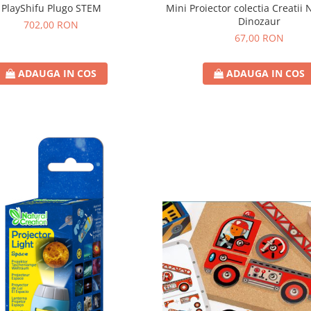
PlayShifu Plugo STEM
Mini Proiector colectia Creatii 
Dinozaur
702,00 RON
67,00 RON
ADAUGA IN COS
ADAUGA IN COS