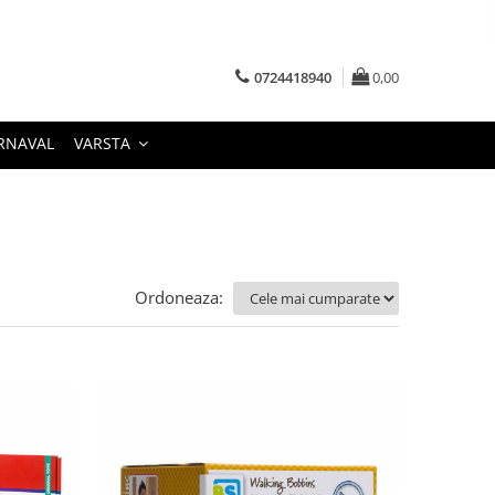
0724418940
0,00
RNAVAL
VARSTA
Ordoneaza: