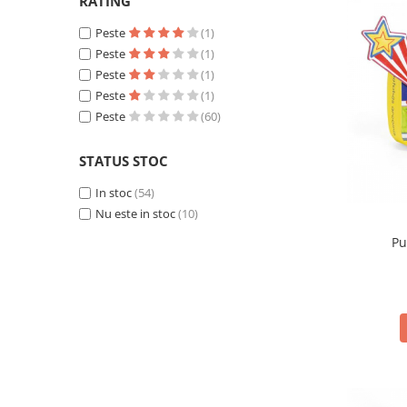
RATING
250 RON - 300 RON
(1)
300 RON - 400 RON
Peste
(1)
(8)
400 RON - 500 RON
Peste
(1)
(1)
500 RON - 750 RON
Peste
(1)
(2)
Peste
(1)
Peste
(60)
STATUS STOC
In stoc
(54)
Nu este in stoc
(10)
Pu