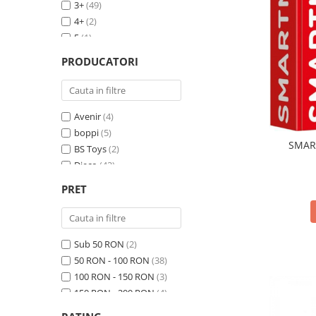
3+
(49)
4+
(2)
5
(1)
6+
(3)
PRODUCATORI
7+
(1)
8+
(1)
Avenir
(4)
boppi
(5)
SMAR
BS Toys
(2)
Djeco
(42)
Egmont Toys
(2)
PRET
Playshifu
(5)
SMARTMAX
(1)
Svoora
(2)
Sub 50 RON
(2)
The Funny Brand
(1)
50 RON - 100 RON
(38)
100 RON - 150 RON
(3)
150 RON - 200 RON
(4)
200 RON - 250 RON
(5)