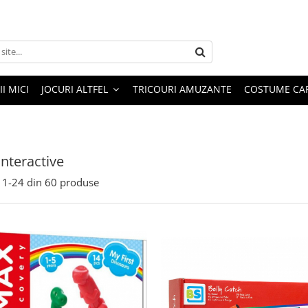
I MICI
JOCURI ALTFEL
TRICOURI AMUZANTE
COSTUME CA
interactive
1-
24
din
60
produse