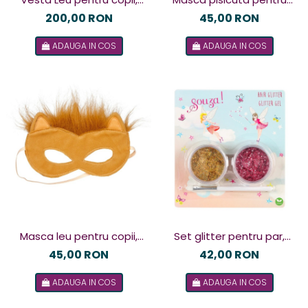
Souza!
copii, Souza!
200,00 RON
45,00 RON
ADAUGA IN COS
ADAUGA IN COS
Masca leu pentru copii,
Set glitter pentru par,
Souza!
Souza!
45,00 RON
42,00 RON
ADAUGA IN COS
ADAUGA IN COS