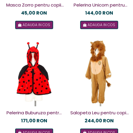
Masca Zorro pentru copii,
Pelerina Unicorn pentru
Souza!
copii, Souza!
45,00 RON
144,00 RON
ADAUGA IN COS
ADAUGA IN COS
Pelerina Buburuza pentru
Salopeta Leu pentru copii,
copii, Souza!
Souza!
171,00 RON
244,00 RON
ADAUGA IN COS
ADAUGA IN COS