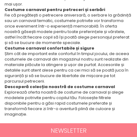
mai ușor.
Costume carnaval pentru petreceri și serbări
Fie că pregătești o petrecere aniversară, o serbare la grădiniță
sau un carnaval tematic, costumele potrivite vor transforma
orice eveniment într-o experiență memorabilă. În oferta
noastră găsești modele pentru toate preferințele și vârstele,
astfel încât fiecare copil să își poată alege personajul preferat
și să se bucure de momente speciale.
Costume carnaval confortabile și sigure
Știm cât de important este confortul în timpul jocului, de aceea
costumele de carnaval din magazinul nostru sunt realizate din
materiale plăcute la atingere și ușor de purtat. Accesoriile și
detaliile sunt atent alese pentru ca cei mici să se poată juca în
siguranță și să se bucure de libertate de mișcare pe tot
parcursul petrecerii.
Descoperă colecția noastră de costume carnaval
Explorează oferta noastră de costume de carnaval și alege
modelele potrivite pentru copilul tău. Folosește filtrele
disponibile pentru a găsi rapid costumele preferate și
transformă fiecare zi într-o aventură plină de culoare și
imaginație.
NEWSLETTER