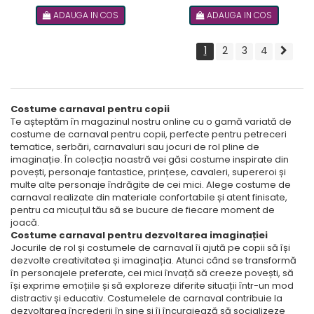
104 cm)
cm)
ADAUGA IN COS
ADAUGA IN COS
1
2
3
4
Costume carnaval pentru copii
Te așteptăm în magazinul nostru online cu o gamă variată de
costume de carnaval pentru copii, perfecte pentru petreceri
tematice, serbări, carnavaluri sau jocuri de rol pline de
imaginație. În colecția noastră vei găsi costume inspirate din
povești, personaje fantastice, prințese, cavaleri, supereroi și
multe alte personaje îndrăgite de cei mici. Alege costume de
carnaval realizate din materiale confortabile și atent finisate,
pentru ca micuțul tău să se bucure de fiecare moment de
joacă.
Costume carnaval pentru dezvoltarea imaginației
Jocurile de rol și costumele de carnaval îi ajută pe copii să își
dezvolte creativitatea și imaginația. Atunci când se transformă
în personajele preferate, cei mici învață să creeze povești, să
își exprime emoțiile și să exploreze diferite situații într-un mod
distractiv și educativ. Costumelele de carnaval contribuie la
dezvoltarea încrederii în sine și îi încurajează să socializeze