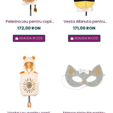
Pelerina Leu pentru copii,
Vesta Albinuta pentru
Souza!
copii, Souza!
172,00 RON
171,00 RON
ADAUGA IN COS
ADAUGA IN COS
Vesta Leu pentru copii,
Masca pisicuta pentru