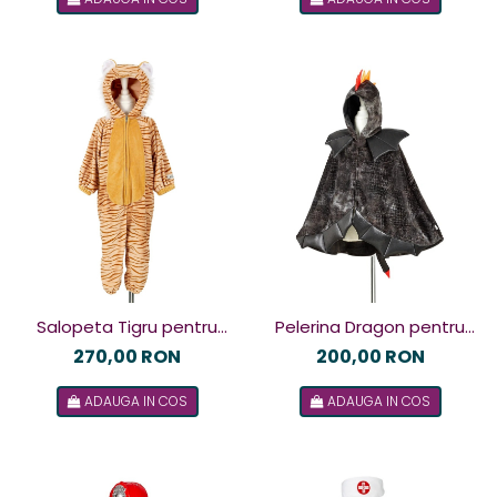
Salopeta Tigru pentru
Pelerina Dragon pentru
copii, Souza!
copii, Souza!
270,00 RON
200,00 RON
ADAUGA IN COS
ADAUGA IN COS