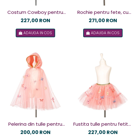
Costum Cowboy pentru
Rochie pentru fete, cu
copii, Souza! 3-4 ani (98-
tulle si paiete, Souza! 3-4
227,00 RON
271,00 RON
104 cm)
ani (98-104 cm)
ADAUGA IN COS
ADAUGA IN COS
Pelerina din tulle pentru
Fustita tulle pentru fetite,
fetite, Souza! 3-4 ani (98-
Souza! 3-4 ani (98-104
200,00 RON
227,00 RON