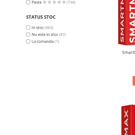
Peste
(736)
Tuban
(2)
UMU Toys
(3)
STATUS STOC
In stoc
(663)
Nu este in stoc
(87)
La comanda
(1)
SmartM