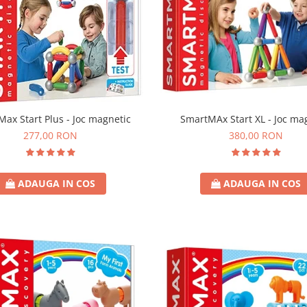
ax Start Plus - Joc magnetic
SmartMAx Start XL - Joc ma
277,00 RON
380,00 RON
ADAUGA IN COS
ADAUGA IN COS