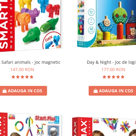
t Safari animals - Joc magnetic
Day & Night - Joc de log
147,00 RON
177,00 RON
ADAUGA IN COS
ADAUGA IN COS