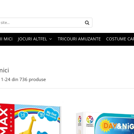
I MICI
JOCURI ALTFEL
TRICOURI AMUZANTE
COSTUME CA
mici
1-
24
din
736
produse