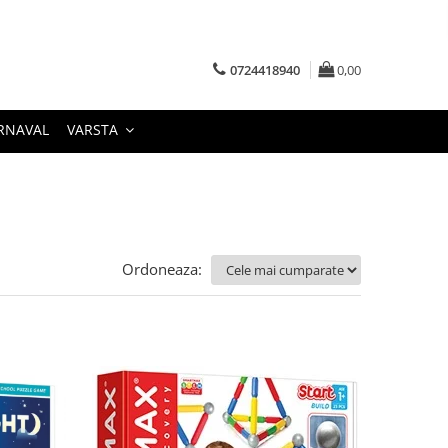
0724418940
0,00
RNAVAL
VARSTA
Ordoneaza: