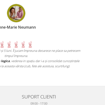
eumann
cam împreuna deoarece ne place sa petrecem
Un joc atât de interesant încât 
na.
mai grele pană ajungi un vrăjitor
n spațiu dar i-a și consolidat cunoștințele
ub, fete ale acestuia, scurt/lung)
SUPORT CLIENTI
09:00 - 17:00