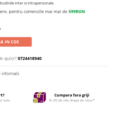
itudinile inter si intrapersonale.
gere, pentru comenzile mai mai de
599RON
e
A IN COS
de ajutor?
0724418940
informatii
rt?
Cumpara fara griji
r tale.
Ai 30 de zile drept de retur*