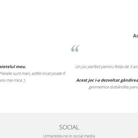
Anne-Marie N
Un joc perfect pentru fetița de 3 ani și 5 luni. Îl ju
tfel incat poate fi
timpul împreu
Acest joc i-a dezvoltat gândirea logica
, vederea i
geometrice dobândite pana la aceasta vârsta (c
SOCIAL
Urmareste-ne in social media