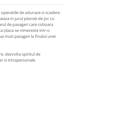
 operatiile de adunare si scadere.
seaza in jurul plansei de joc cu
marul de pasageri care coboara
ca (daca se nimereste intr-o
i muti pasageri la finalul unei
e, dezvolta spiritul de
er si intrapersonale.