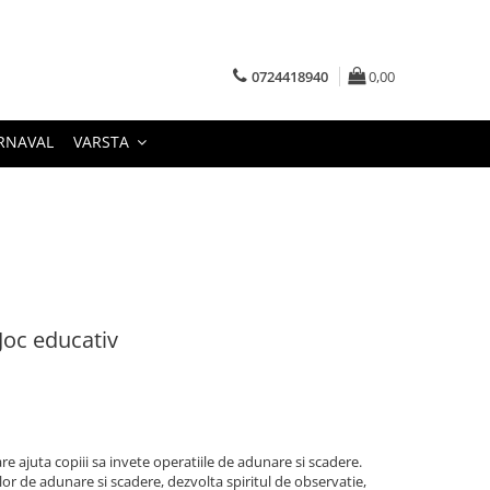
0724418940
0,00
RNAVAL
VARSTA
Joc educativ
e ajuta copiii sa invete operatiile de adunare si scadere.
ilor de adunare si scadere, dezvolta spiritul de observatie,