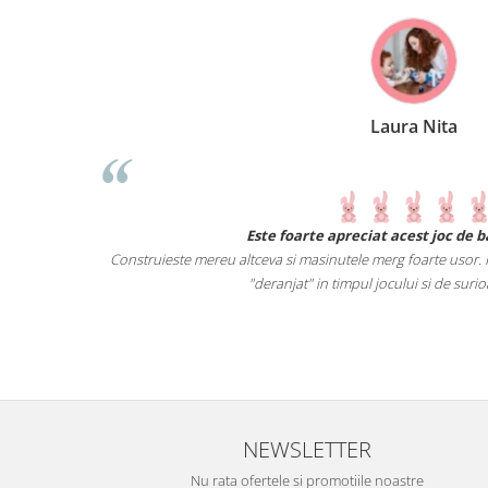
Laura Nita
Este foarte apreciat acest joc de baietelul meu.
Construieste mereu altceva si masinutele merg foarte usor. Piesele sunt mari, as
"deranjat" in timpul jocului si de surioara mai mica :).
NEWSLETTER
Nu rata ofertele si promotiile noastre