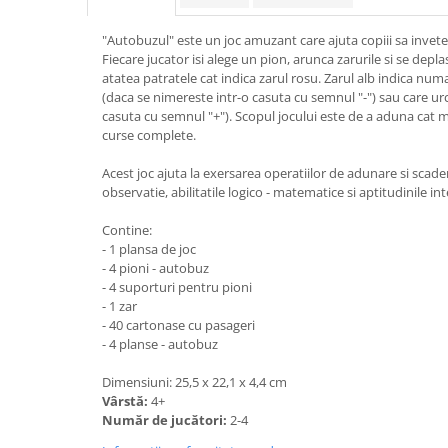
"Autobuzul" este un joc amuzant care ajuta copiii sa invete
Fiecare jucator isi alege un pion, arunca zarurile si se depla
atatea patratele cat indica zarul rosu. Zarul alb indica nu
(daca se nimereste intr-o casuta cu semnul "-") sau care ur
casuta cu semnul "+"). Scopul jocului este de a aduna cat ma
curse complete.
Acest joc ajuta la exersarea operatiilor de adunare si scader
observatie, abilitatile logico - matematice si aptitudinile int
Contine:
- 1 plansa de joc
- 4 pioni - autobuz
- 4 suporturi pentru pioni
- 1 zar
- 40 cartonase cu pasageri
- 4 planse - autobuz
Dimensiuni: 25,5 x 22,1 x 4,4 cm
Vârstă:
4+
Număr de jucători:
2-4