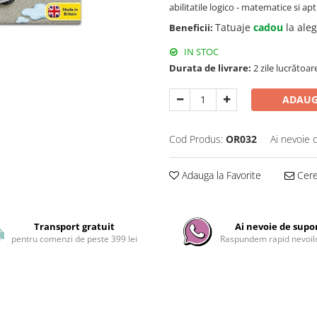
abilitatile logico - matematice si apt
Tatuaje
cadou
la ale
Beneficii:
IN STOC
Durata de livrare:
2 zile lucrătoar
ADAUG
Cod Produs:
OR032
Ai nevoie 
Adauga la Favorite
Cere 
Transport gratuit
Ai nevoie de supo
pentru comenzi de peste 399 lei
Raspundem rapid nevoilo