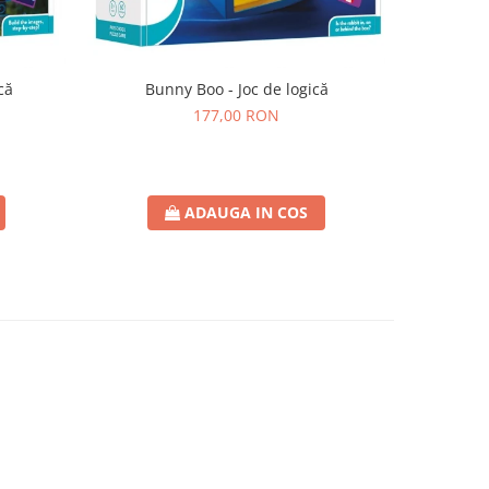
că
Bunny Boo - Joc de logică
SmartMax 
177,00 RON
ADAUGA IN COS