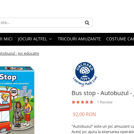
I MICI
JOCURI ALTFEL
TRICOURI AMUZANTE
COSTUME CA
utobuzul - Joc educativ
Bus stop - Autobuzul - 
1 Review
92,00 RON
"Autobuzul" este un joc amuzant car
Acest joc ajuta la exersarea operati