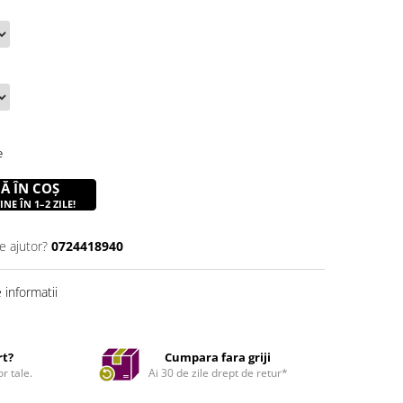
e
Ă ÎN COȘ
NE ÎN 1–2 ZILE!
e ajutor?
0724418940
informatii
rt?
Cumpara fara griji
r tale.
Ai 30 de zile drept de retur*