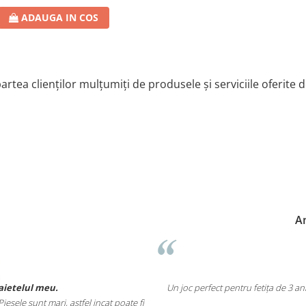
ADAUGA IN COS
artea clienților mulțumiți de produsele și serviciile oferite 
umann
am împreuna deoarece ne place sa petrecem
Un joc atât de interesant încât n
a.
mai grele pană ajungi un vrăjitor 