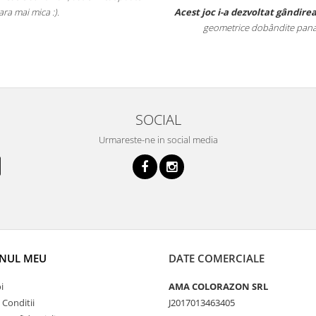
 spațiu dar i-a și consolidat cunoștințele
b, fete ale acestuia, scurt/lung)
SOCIAL
Urmareste-ne in social media
NUL MEU
DATE COMERCIALE
i
AMA COLORAZON SRL
 Conditii
J2017013463405