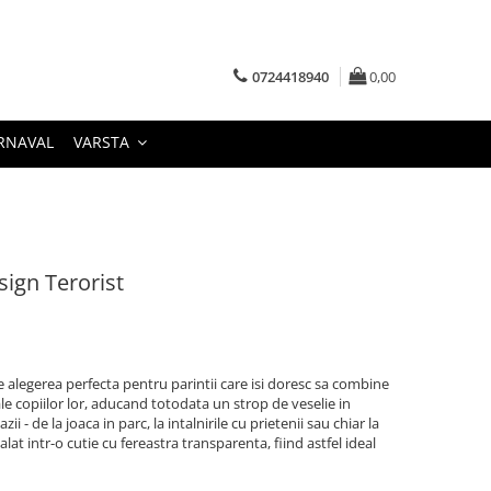
0724418940
0,00
RNAVAL
VARSTA
sign Terorist
 alegerea perfecta pentru parintii care isi doresc sa combine
e ale copiilor lor, aducand totodata un strop de veselie in
zii - de la joaca in parc, la intalnirile cu prietenii sau chiar la
alat intr-o cutie cu fereastra transparenta, fiind astfel ideal