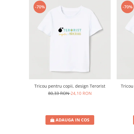
-70%
-70%
Tricou pentru copii, design Terorist
Tricou
80,33 RON
24,10 RON
ADAUGA IN COS