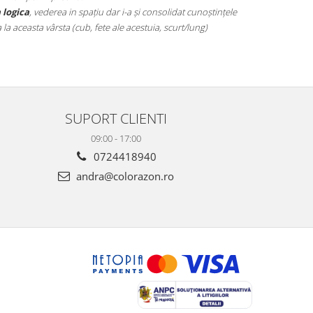
gândirea flexibilă.
pare simp
10 min (
SUPORT CLIENTI
09:00 - 17:00
0724418940
andra@colorazon.ro