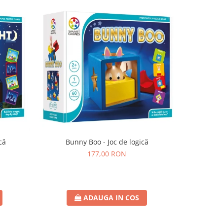
că
Bunny Boo - Joc de logică
SmartMax 
177,00 RON
ADAUGA IN COS