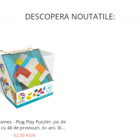
DESCOPERA NOUTATILE:
lug Play Puzzler, joc de
 cu 48 de provocari, 6+ ani, lb
romana
62,00 RON