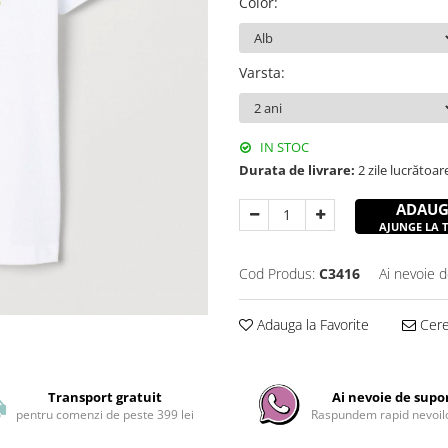
Color
:
Varsta
:
IN STOC
Durata de livrare:
2 zile lucrătoar
ADAUG
AJUNGE LA TI
Cod Produs:
C3416
Ai nevoie d
Adauga la Favorite
Cere 
Transport gratuit
Ai nevoie de supo
pentru comenzi de peste 399 lei
Raspundem rapid nevoilo