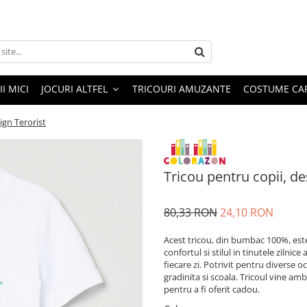
I MICI
JOCURI ALTFEL
TRICOURI AMUZANTE
COSTUME CA
ign Terorist
Tricou pentru copii, de
80,33 RON
24,10 RON
Acest tricou, din bumbac 100%, este
confortul si stilul in tinutele zilnic
fiecare zi. Potrivit pentru diverse oca
gradinita si scoala. Tricoul vine amb
pentru a fi oferit cadou.