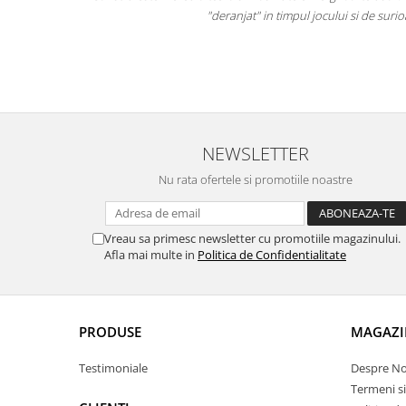
Acest joc i-a dezvoltat gândirea logica
, vederea in
geometrice dobândite pana la aceasta vârsta (cu
NEWSLETTER
Nu rata ofertele si promotiile noastre
Vreau sa primesc newsletter cu promotiile magazinului.
Afla mai multe in
Politica de Confidentialitate
PRODUSE
MAGAZI
Testimoniale
Despre No
Termeni si