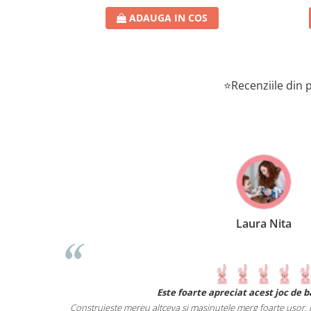
ADAUGA IN COS
⭐Recenziile din p
Anne-Marie Ne
Un joc perfect pentru fetița de 3 ani și 5 luni. Îl juc
fel incat poate fi
timpul împreun