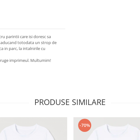
u parintii care isi doresc sa
lor, aducand totodata un strop de
a in parc, la intalnirile cu
istruge imprimeul. Multumim!
PRODUSE SIMILARE
-70%