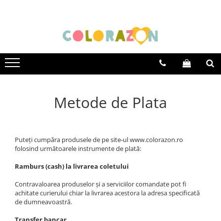
Educative
De familie
Jocuri altfel
Varsta
Jocuri educative
Jocuri de familie
Jocuri creative
0-2 ani
Jocuri de logică și de memorie
Jocuri de carti
Jocuri interactive
3-5 ani
Jocuri de strategie
Jocuri de cooperare
Jocuri cu experimente
5-7 ani
Metode de Plata
Jocuri pentru vacanta
8+
Puteți cumpăra produsele de pe site-ul www.colorazon.ro
folosind următoarele instrumente de plată:
Ramburs (cash) la livrarea coletului
Contravaloarea produselor și a serviciilor comandate pot fi
achitate curierului chiar la livrarea acestora la adresa specificată
de dumneavoastră.
Transfer bancar