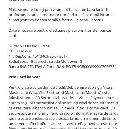
Plata se poate face și prin virament bancar pe baza facturii
proforme, livrarea produselor urmând a se face după intrarea
sumei (contravaloarea totală a facturii) în contul nostru.
Datele necesare pentru efectuarea plății prin transfer bancar
sunt:
SC AMA COLORAZON SRL
CUI 38026482
Nr. Reg.Com. J40/13463/25.07.2017
Sediul social: București, strada Moldoveni 5
Banca ING CENTRALA Cont IBAN: RO37INGB0000999907055734
Prin Card bancar
Pentru plățile cu carduri de credit/debit emise sub sigla Visa și
Mastercard (Visa/Visa Electron și Mastercard/Maestro) este
folosit sistemul 3D Secure elaborat de serviciul ePayment. Acest
sistem asigură tranzacțiilor online același nivel de securitate ca și
cele realizate la bancomat sau în mediul fizic, la comerciant. 3D
Secure asigură în primul rând că nici o informație legată de cardul
tău nu este transferată sau stocată, la nici un moment de timp,
pe serverele ElectroFun sau pe serverele ePayment, aceste date
fiind direct introduse în sistemele Visa și Mastercard. În plus, 3D