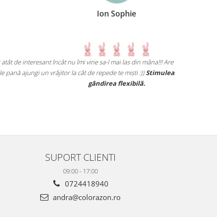
Ion Sophie
 vine sa-l mai las din mâna!!! Are nivele ușoare și din ce in ce
Un joc care d
t de repede te miști :))
Stimulează concentrarea, logica și
1,3 ani) sa se
gândirea flexibilă.
pare simplu, p
10 min (avem 
SUPORT CLIENTI
09:00 - 17:00
0724418940
andra@colorazon.ro