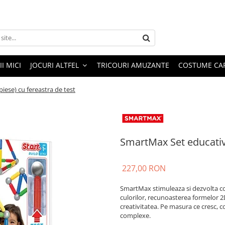
I MICI
JOCURI ALTFEL
TRICOURI AMUZANTE
COSTUME CA
iese) cu fereastra de test
SmartMax Set educativ 
227,00 RON
SmartMax stimuleaza si dezvolta c
culorilor, recunoasterea formelor 2D
creativitatea. Pe masura ce cresc, c
complexe.