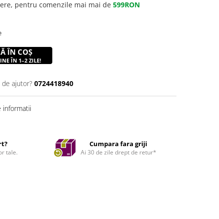
gere, pentru comenzile mai mai de
599RON
e
Ă ÎN COȘ
NE ÎN 1–2 ZILE!
 de ajutor?
0724418940
informatii
rt?
Cumpara fara griji
r tale.
Ai 30 de zile drept de retur*