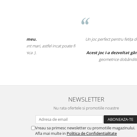
Anne-Marie Neuma
Un joc perfect pentru fetița de 3 ani și 5 luni. Îl jucam îm
incat poate fi
timpul împreuna.
Acest joc i-a dezvoltat gândirea logica
, vederea in spaț
geometrice dobândite pana la aceasta vârsta (cub, f
NEWSLETTER
Nu rata ofertele si promotiile noastre
Vreau sa primesc newsletter cu promotiile magazinului.
Afla mai multe in
Politica de Confidentialitate