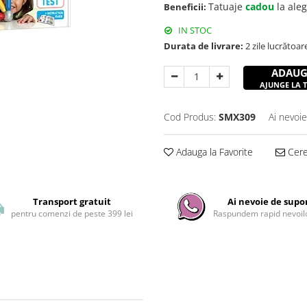
Tatuaje
cadou
la ale
Beneficii:
IN STOC
Durata de livrare:
2 zile lucrătoar
ADAUG
AJUNGE LA TI
Cod Produs:
SMX309
Ai nevoie
Adauga la Favorite
Cere 
Transport gratuit
Ai nevoie de supo
pentru comenzi de peste 399 lei
Raspundem rapid nevoilo