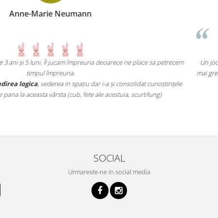
nn
preuna deoarece ne place sa petrecem
Un joc atât de interesant încât nu îmi
mai grele pană ajungi un vrăjitor la câ
iu dar i-a și consolidat cunoștințele
ete ale acestuia, scurt/lung)
SOCIAL
Urmareste-ne in social media