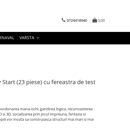
0724418940
0,00
RNAVAL
VARSTA
Start (23 piese) cu fereastra de test
oordonarea mana-ochi, gandirea logica, recunoasterea
 si 3D, socializarea prin jocul impreuna, fantezia si
opiii vor invata sa construiasca structuri mai mari si mai