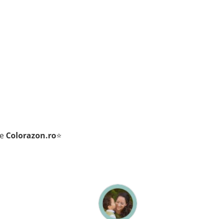
de
Colorazon.ro
⭐