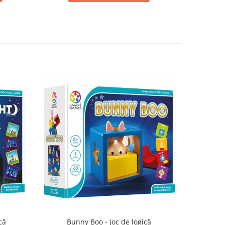
că
Bunny Boo - Joc de logică
SmartMax 