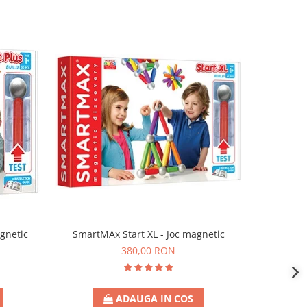
gnetic
SmartMAx Start XL - Joc magnetic
My Fir
380,00 RON
ADAUGA IN COS