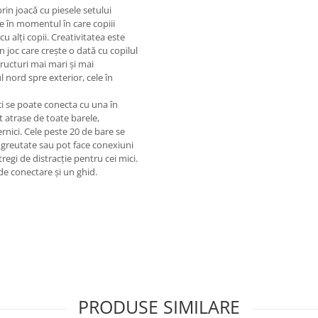
rin joacă cu piesele setului
te în momentul în care copiii
u alți copii. Creativitatea este
Un joc care crește o dată cu copilul
tructuri mai mari și mai
l nord spre exterior, cele în
 reci se poate conecta cu una în
nt atrase de toate barele,
rnici. Cele peste 20 de bare se
ă greutate sau pot face conexiuni
egi de distracție pentru cei mici.
 de conectare și un ghid.
PRODUSE SIMILARE