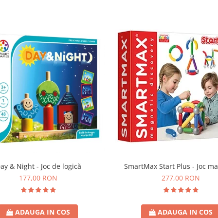
ay & Night - Joc de logică
SmartMax Start Plus - Joc ma
177,00 RON
277,00 RON
ADAUGA IN COS
ADAUGA IN COS