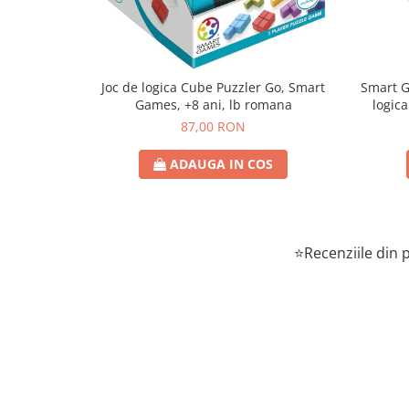
Joc de logica Cube Puzzler Go, Smart
Smart Games - P
Games, +8 ani, lb romana
logica
87,00 RON
ADAUGA IN COS
⭐Recenziile din p