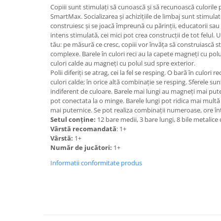
Copiii sunt stimulați să cunoască și să recunoască culorile p
SmartMax. Socializarea și achizițiile de limbaj sunt stimula
construiesc și se joacă împreună cu părinții, educatorii sau c
intens stimulată, cei mici pot crea construcții de tot felul. 
tău: pe măsură ce cresc, copiii vor învăţa să construiască s
complexe. Barele în culori reci au la capete magneți cu polu
culori calde au magneți cu polul sud spre exterior.
Polii diferiți se atrag, cei la fel se resping. O bară în culori
culori calde; în orice altă combinație se resping. Sferele su
indiferent de culoare. Barele mai lungi au magneți mai pute
pot conectata la o minge. Barele lungi pot ridica mai mult
mai puternice. Se pot realiza combinații numeroase, ore într
Setul conține:
12 bare medii, 3 bare lungi, 8 bile metalice
Vârstă recomandată
: 1+
Vârstă:
1+
Număr de jucători:
1+
Informatii conformitate produs