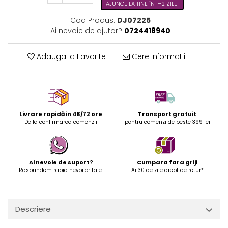
AJUNGE LA TINE ÎN 1–2 ZILE!
Cod Produs:
DJ07225
Ai nevoie de ajutor?
0724418940
Adauga la Favorite
Cere informatii
Livrare rapidă in 48/72 ore
Transport gratuit
De la confirmarea comenzii
pentru comenzi de peste 399 lei
Ai nevoie de suport?
Cumpara fara griji
Raspundem rapid nevoilor tale.
Ai 30 de zile drept de retur*
Descriere