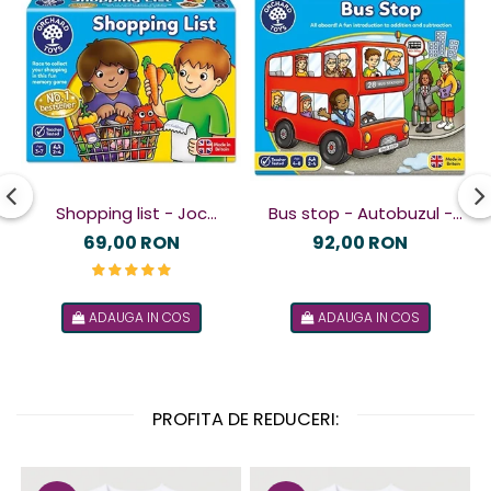
Shopping list - Joc
Bus stop - Autobuzul -
educativ
Joc educativ
69,00 RON
92,00 RON
ADAUGA IN COS
ADAUGA IN COS
PROFITA DE REDUCERI: