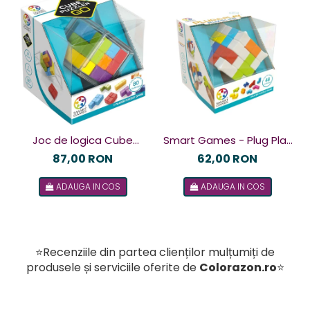
Joc de logica Cube
Smart Games - Plug Play
Puzzler Go, Smart
Puzzler, joc de logica cu
87,00 RON
62,00 RON
Games, +8 ani, lb romana
48 de provocari, 6+ ani, lb
ADAUGA IN COS
ADAUGA IN COS
romana
⭐Recenziile din partea clienților mulțumiți de
produsele și serviciile oferite de
Colorazon.ro
⭐