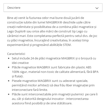
Descriere
Bine ați venit la fuziunea celor mai bune două jucării de
construcție iubite din lume! MAGBRIX® deschide ușile către
creații nelimitate și posibilitatea de a combina plăci magnetice și
Lego Duplo® sau orice alte mărci de construit tip Lego cu
cărămizi mari. Este completarea perfectă pentru setul dvs. de joc
cu plăci magnetice, încurajând creativitatea, în același timp
experimentând și progresând abilitățile STEM.
Caracteristici
Setul include 24 de plăci magnetice MAGBRIX și o broșură cu
idei creative
Plăcile magnetice MAGBRIX sunt fabricate din plastic ABS
100% sigur, material non-toxic de calitate alimentară, fără BPA
și ftalați.
Piesele magnetice MAGBRIX sunt cu adeverat speciale,
permițând micilor arhitecți să dea frâu liber imaginației prin
interconectare fară limite.
Plăcile sunt interconectabile prin magneții puternici pe care îi
au, cât și datorită designului inovator - interconectarea
acestora fiind posibilă și de sine stătătoare.