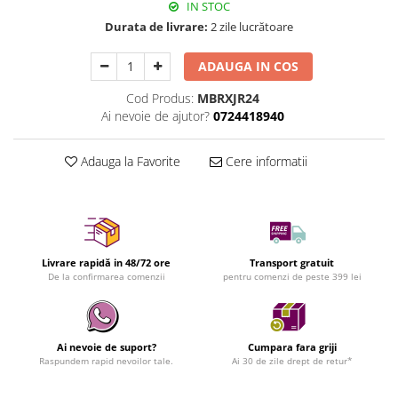
IN STOC
Durata de livrare:
2 zile lucrătoare
ADAUGA IN COS
Cod Produs:
MBRXJR24
Ai nevoie de ajutor?
0724418940
Adauga la Favorite
Cere informatii
Livrare rapidă in 48/72 ore
Transport gratuit
De la confirmarea comenzii
pentru comenzi de peste 399 lei
Ai nevoie de suport?
Cumpara fara griji
Raspundem rapid nevoilor tale.
Ai 30 de zile drept de retur*