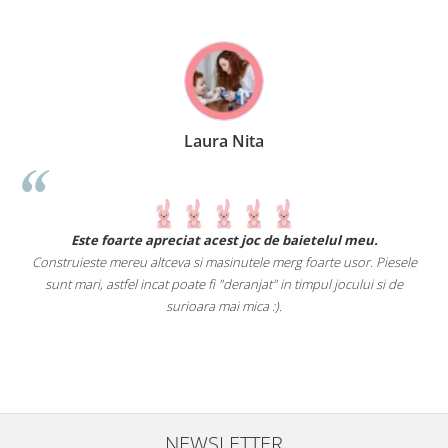
Laura Nita
.
Este foarte apreciat acest joc de baietelul meu.
Construieste mereu altceva si masinutele merg foarte usor. Piesele
e
sunt mari, astfel incat poate fi "deranjat" in timpul jocului si de
A
a
surioara mai mica :).
i
NEWSLETTER