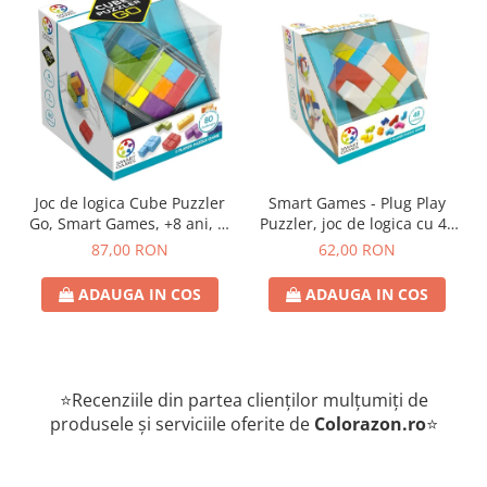
Joc de logica Cube Puzzler
Smart Games - Plug Play
Go, Smart Games, +8 ani, lb
Puzzler, joc de logica cu 48
romana
de provocari, 6+ ani, lb
87,00 RON
62,00 RON
romana
ADAUGA IN COS
ADAUGA IN COS
⭐Recenziile din partea clienților mulțumiți de
produsele și serviciile oferite de
Colorazon.ro
⭐