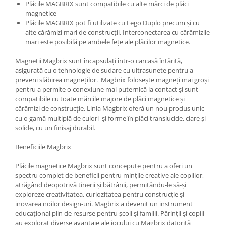
Plăcile MAGBRIX sunt compatibile cu alte mărci de plăci
magnetice
Plăcile MAGBRIX pot fi utilizate cu Lego Duplo precum și cu
alte cărămizi mari de construcții. Interconectarea cu cărămizile
mari este posibilă pe ambele fețe ale plăcilor magnetice.
Magneții Magbrix sunt încapsulați într-o carcasă întărită,
asigurată cu o tehnologie de sudare cu ultrasunete pentru a
preveni slăbirea magneților.
Magbrix folosește magneți mai groși
pentru a permite o conexiune mai puternică la contact și sunt
compatibile cu toate mărcile majore de plăci magnetice și
cărămizi de construcție.
Linia Magbrix oferă un nou produs unic
cu o gamă multiplă de culori și forme în plăci translucide, clare și
solide, cu un finisaj durabil.
Beneficiile Magbrix
Plăcile magnetice Magbrix sunt concepute pentru a oferi un
spectru complet de beneficii pentru mințile creative ale copiilor,
atrăgând deopotrivă tinerii și bătrânii, permițându-le să-și
exploreze creativitatea, curiozitatea pentru construcție și
inovarea noilor design-uri.
Magbrix a devenit un instrument
educațional plin de resurse pentru școli și familii. Părinții și copiii
au explorat diverse avantaje ale jocului cu Magbrix datorită