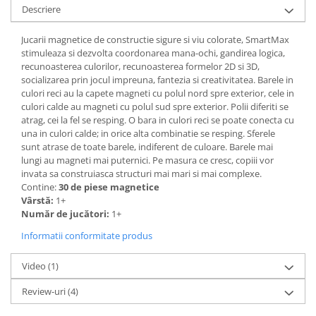
Descriere
Jucarii magnetice de constructie sigure si viu colorate, SmartMax
stimuleaza si dezvolta coordonarea mana-ochi, gandirea logica,
recunoasterea culorilor, recunoasterea formelor 2D si 3D,
socializarea prin jocul impreuna, fantezia si creativitatea. Barele in
culori reci au la capete magneti cu polul nord spre exterior, cele in
culori calde au magneti cu polul sud spre exterior. Polii diferiti se
atrag, cei la fel se resping. O bara in culori reci se poate conecta cu
una in culori calde; in orice alta combinatie se resping. Sferele
sunt atrase de toate barele, indiferent de culoare. Barele mai
lungi au magneti mai puternici. Pe masura ce cresc, copiii vor
invata sa construiasca structuri mai mari si mai complexe.
Contine:
30 de piese magnetice
Vârstă:
1+
Număr de jucători:
1+
Informatii conformitate produs
Video
(1)
Review-uri
(4)