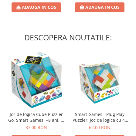
ADAUGA IN COS
ADAUGA IN COS
DESCOPERA NOUTATILE:
Joc de logica Cube Puzzler
Smart Games - Plug Play
Go, Smart Games, +8 ani, lb
Puzzler, joc de logica cu 48
romana
de provocari, 6+ ani, lb
87,00 RON
62,00 RON
romana