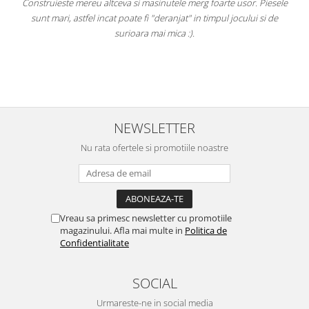
Construieste mereu altceva si masinutele merg foarte usor. Piesele
e
sunt mari, astfel incat poate fi "deranjat" in timpul jocului si de
A
a
surioara mai mica :).
i
NEWSLETTER
Nu rata ofertele si promotiile noastre
Vreau sa primesc newsletter cu promotiile
magazinului. Afla mai multe in
Politica de
Confidentialitate
SOCIAL
Urmareste-ne in social media