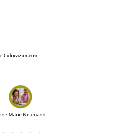
de
Colorazon.ro
⭐
Ion Sophie