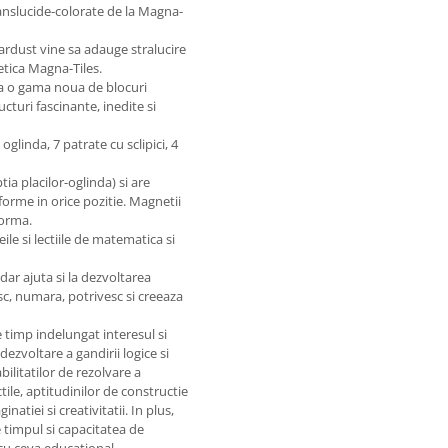
anslucide-colorate de la Magna-
Stardust vine sa adauge stralucire
etica Magna-Tiles.
ra o gama noua de blocuri
cturi fascinante, inedite si
oglinda, 7 patrate cu sclipici, 4
ia placilor-oglinda) si are
forme in orice pozitie. Magnetii
forma.
ile si lectiile de matematica si
dar ajuta si la dezvoltarea
sc, numara, potrivesc si creeaza
 timp indelungat interesul si
dezvoltare a gandirii logice si
bilitatilor de rezolvare a
ctile, aptitudinilor de constructie
atiei si creativitatii. In plus,
e timpul si capacitatea de