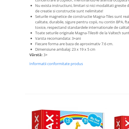
concentrare a copiilor, mentinandu-le atentia ocupata 
Nu exista instructiuni, limitari si nici modalitati gresite d
de creatie si constructie sunt nelimitate!
Seturile magnetice de constructie Magna-Tiles sunt real
calitate, durabile, sigure pentru copii, nu contin BPA, ft
toxice, respectand standardele internationale de calitat
Toate seturile originale Magna-Tiles® de la Valtech sun
Varsta recomandata: 3+ani
Fiecare forma are baza de aproximativ 7.6 cm.
Dimensiune ambalaj: 23 x 19 x 5 cm
Vârstă:
3+
Informatii conformitate produs