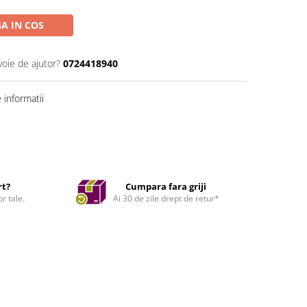
A IN COS
voie de ajutor?
0724418940
informatii
rt?
Cumpara fara griji
r tale.
Ai 30 de zile drept de retur*