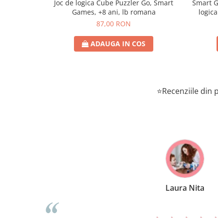
Joc de logica Cube Puzzler Go, Smart
Smart Games - P
Games, +8 ani, lb romana
logica
87,00 RON
ADAUGA IN COS
⭐Recenziile din p
ura Nita