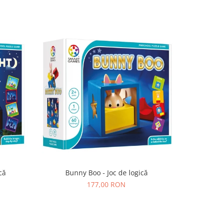
că
Bunny Boo - Joc de logică
SmartMax 
177,00 RON