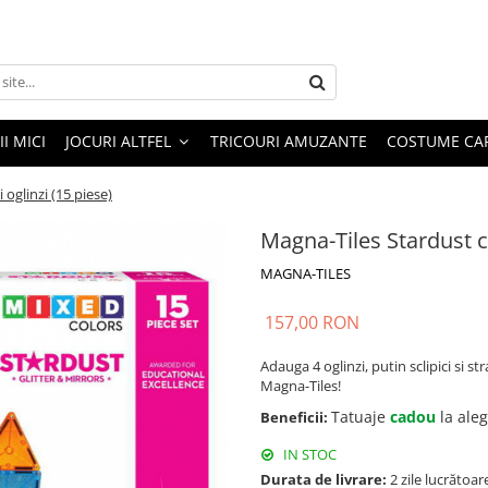
I MICI
JOCURI ALTFEL
TRICOURI AMUZANTE
COSTUME CA
 oglinzi (15 piese)
Magna-Tiles Stardust cu 
MAGNA-TILES
157,00 RON
Adauga 4 oglinzi, putin sclipici si s
Magna-Tiles!
Tatuaje
cadou
la ale
Beneficii:
IN STOC
Durata de livrare:
2 zile lucrătoar