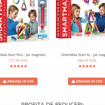
Max Start Plus - Joc magnetic
SmartMAx Start XL - Joc mag
277,00 RON
380,00 RON
ADAUGA IN COS
ADAUGA IN COS
PROFITA DE REDUCERI: