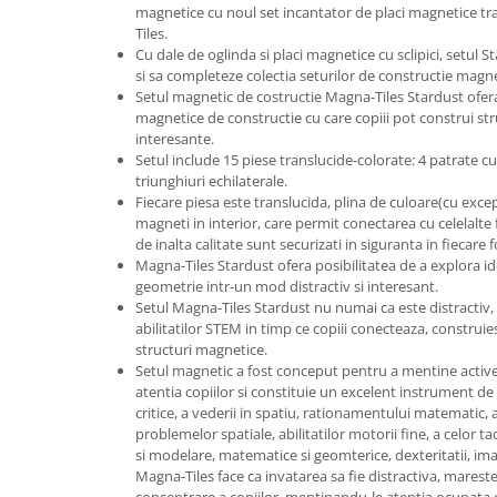
magnetice cu noul set incantator de placi magnetice tr
Tiles.
Cu dale de oglinda si placi magnetice cu sclipici, setul 
si sa completeze colectia seturilor de constructie magn
Setul magnetic de costructie Magna-Tiles Stardust ofe
magnetice de constructie cu care copiii pot construi stru
interesante.
Setul include 15 piese translucide-colorate: 4 patrate cu 
triunghiuri echilaterale.
Fiecare piesa este translucida, plina de culoare(cu except
magneti in interior, care permit conectarea cu celelalte 
de inalta calitate sunt securizati in siguranta in fiecare 
Magna-Tiles Stardust ofera posibilitatea de a explora ide
geometrie intr-un mod distractiv si interesant.
Setul Magna-Tiles Stardust nu numai ca este distractiv, 
abilitatilor STEM in timp ce copiii conecteaza, construie
structuri magnetice.
Setul magnetic a fost conceput pentru a mentine active
atentia copiilor si constituie un excelent instrument de 
critice, a vederii in spatiu, rationamentului matematic, a
problemelor spatiale, abilitatilor motorii fine, a celor ta
si modelare, matematice si geomterice, dexteritatii, imagin
Magna-Tiles face ca invatarea sa fie distractiva, marest