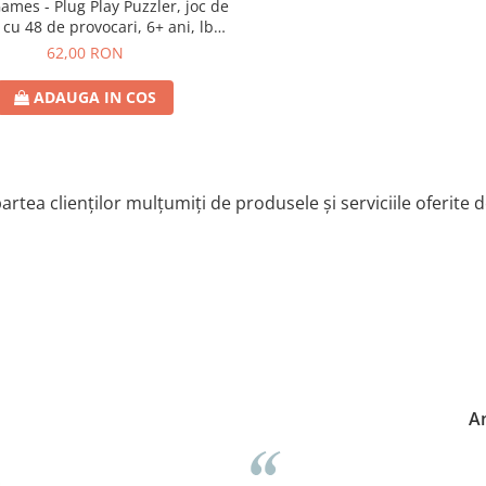
lug Play Puzzler, joc de
 cu 48 de provocari, 6+ ani, lb
romana
62,00 RON
ADAUGA IN COS
artea clienților mulțumiți de produsele și serviciile oferite 
Anne-Marie Neumann