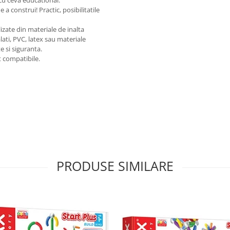
cu ceva educational.
e a construi! Practic, posibilitatile
izate din materiale de inalta
alati, PVC, latex sau materiale
e si siguranta.
t compatibile.
PRODUSE SIMILARE