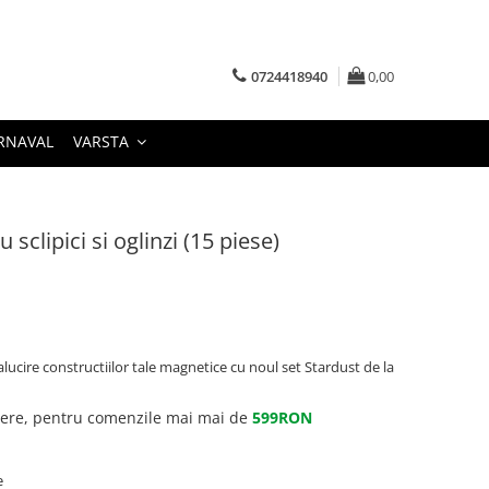
0724418940
0,00
RNAVAL
VARSTA
sclipici si oglinzi (15 piese)
tralucire constructiilor tale magnetice cu noul set Stardust de la
gere, pentru comenzile mai mai de
599RON
e