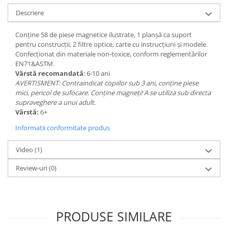
Descriere
Conține 58 de piese magnetice ilustrate, 1 planșă ca suport
pentru construcții, 2 filtre optice, carte cu instrucțiuni și modele.
Confecționat din materiale non-toxice, conform reglementărilor
EN71&ASTM.
Vărstă recomandată
: 6-10 ani
AVERTISMENT: Contraindicat copiilor sub 3 ani, conține piese
mici, pericol de sufocare. Conține magneți! A se utiliza sub directa
supraveghere a unui adult.
Vârstă:
6+
Informatii conformitate produs
Video
(1)
Review-uri
(0)
PRODUSE SIMILARE