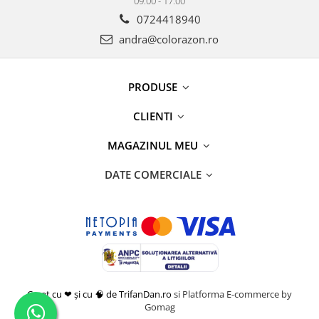
09:00 - 17:00
0724418940
andra@colorazon.ro
PRODUSE
CLIENTI
MAGAZINUL MEU
DATE COMERCIALE
Creat cu ❤ și cu 🧠 de TrifanDan.ro
si
Platforma E-commerce by
Gomag