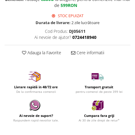
de
599RON
STOC EPUIZAT
Durata de livrare:
2 zile lucrătoare
Cod Produs:
DJ05611
Ai nevoie de ajutor?
0724418940
Adauga la Favorite
Cere informatii
Livrare rapidă in 48/72 ore
Transport gratuit
De la confirmarea comenzii
pentru comenzi de peste 399 lei
Ai nevoie de suport?
Cumpara fara griji
Raspundem rapid nevoilor tale.
Ai 30 de zile drept de retur*