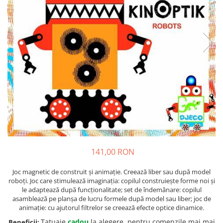
141,00 RON
Joc magnetic de construit și animație. Creează liber sau după model
roboți. Joc care stimulează imaginația: copilul construiește forme noi și
le adaptează după funcționalitate; set de îndemânare: copilul
asamblează pe planșa de lucru formele după model sau liber; joc de
animație: cu ajutorul filtrelor se creează efecte optice dinamice.
Tatuaje
cadou
la alegere, pentru comenzile mai mai
Beneficii: