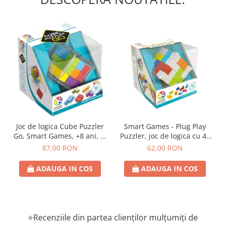
Joc de logica Cube Puzzler
Smart Games - Plug Play
Go, Smart Games, +8 ani, lb
Puzzler, joc de logica cu 48
romana
de provocari, 6+ ani, lb
87,00 RON
62,00 RON
romana
ADAUGA IN COS
ADAUGA IN COS
⭐Recenziile din partea clienților mulțumiți de