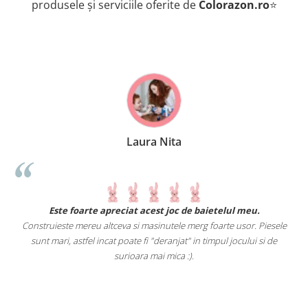
produsele și serviciile oferite de
Colorazon.ro
⭐
Laura Nita
.
Este foarte apreciat acest joc de baietelul meu.
Construieste mereu altceva si masinutele merg foarte usor. Piesele
e
sunt mari, astfel incat poate fi "deranjat" in timpul jocului si de
A
a
surioara mai mica :).
i