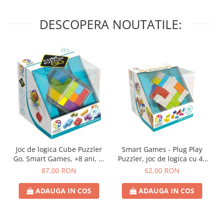
DESCOPERA NOUTATILE:
Joc de logica Cube Puzzler
Smart Games - Plug Play
Go, Smart Games, +8 ani, lb
Puzzler, joc de logica cu 48
romana
de provocari, 6+ ani, lb
87,00 RON
62,00 RON
romana
ADAUGA IN COS
ADAUGA IN COS