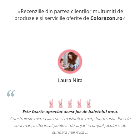
⭐Recenziile din partea clienților mulțumiți de
produsele și serviciile oferite de
Colorazon.ro
⭐
Laura Nita
.
Este foarte apreciat acest joc de baietelul meu.
Construieste mereu altceva si masinutele merg foarte usor. Piesele
e
sunt mari, astfel incat poate fi "deranjat" in timpul jocului si de
A
a
surioara mai mica :).