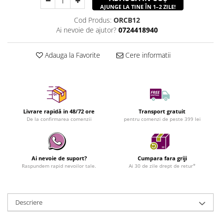
AJUNGE LA TINE ÎN 1–2 ZILE!
Cod Produs:
ORCB12
Ai nevoie de ajutor?
0724418940
Adauga la Favorite
Cere informatii
Livrare rapidă in 48/72 ore
Transport gratuit
De la confirmarea comenzii
pentru comenzi de peste 399 lei
Ai nevoie de suport?
Cumpara fara griji
Raspundem rapid nevoilor tale.
Ai 30 de zile drept de retur*
Descriere