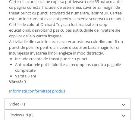
Cartea ii incurajeaza pe copii sa potriveasca cele 35 autocolante
cu pagina corecta. Include, de asemenea, cuvinte si imagini de
trasat punct cu punct, activitati de numarare, labirinturi. Cartea
este un inctrument excelent pentru a exersa scrierea cu creionul.
Cartile de colorat Orchard Toys au fost realizate in scop
educational, dezvoltand pas cu pas aptitudinile de invatare ale
copiilor de la o varsta frageda.
Activitatile din carte incurajeaza recunosterea culorilor, pot fi un
punct de pornire pentru a incepe discutii pe baza imaginilor si
incurajeaza invatarea limbii engleze in mod distractiv.
Include cuvinte de trasat punct cu punct
Autocolantele pot fi folosite ca recompensa pentru paginile
completate
Varsta 3 ani+
Vârstă:
3+
Informatii conformitate produs
Video
(1)
Review-uri
(0)