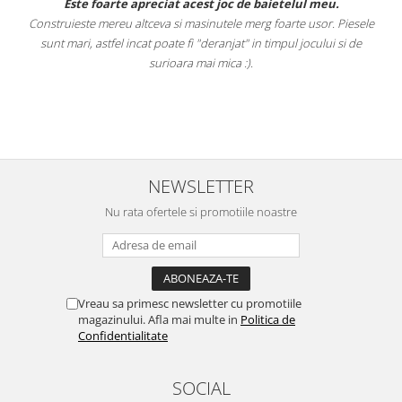
.
Este foarte apreciat acest joc de baietelul meu.
Construieste mereu altceva si masinutele merg foarte usor. Piesele
e
sunt mari, astfel incat poate fi "deranjat" in timpul jocului si de
A
a
surioara mai mica :).
i
NEWSLETTER
Nu rata ofertele si promotiile noastre
Vreau sa primesc newsletter cu promotiile
magazinului. Afla mai multe in
Politica de
Confidentialitate
SOCIAL