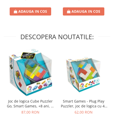
ADAUGA IN COS
ADAUGA IN COS
DESCOPERA NOUTATILE:
Joc de logica Cube Puzzler
Smart Games - Plug Play
Go, Smart Games, +8 ani, lb
Puzzler, joc de logica cu 48
romana
de provocari, 6+ ani, lb
87,00 RON
62,00 RON