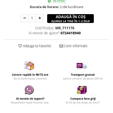
IN STOC
Durata de livrare:
2 zile lucrătoare
ADAUGĂ ÎN COȘ
AJUNGE LA TINE ÎN 1–2 ZILE!
Cod Produs:
MR_711176
Ai nevoie de ajutor?
0724418940
Adauga la Favorite
Cere informatii
Livrare rapidă in 48/72 ore
Transport gratuit
De la confirmarea comenzii
pentru comenzi de peste 399 lei
Ai nevoie de suport?
Cumpara fara griji
Raspundem rapid nevoilor tale.
Ai 30 de zile drept de retur*