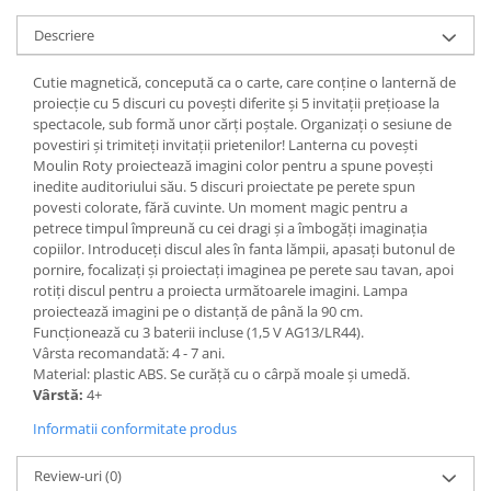
Descriere
Cutie magnetică, concepută ca o carte, care conține o lanternă de
proiecție cu 5 discuri cu povești diferite și 5 invitații prețioase la
spectacole, sub formă unor cărți poștale. Organizați o sesiune de
povestiri și trimiteți invitații prietenilor! Lanterna cu povești
Moulin Roty proiectează imagini color pentru a spune povești
inedite auditoriului său. 5 discuri proiectate pe perete spun
povesti colorate, fără cuvinte. Un moment magic pentru a
petrece timpul împreună cu cei dragi și a îmbogăți imaginația
copiilor. Introduceți discul ales în fanta lămpii, apasați butonul de
pornire, focalizați și proiectați imaginea pe perete sau tavan, apoi
rotiți discul pentru a proiecta următoarele imagini. Lampa
proiectează imagini pe o distanță de până la 90 cm.
Funcționează cu 3 baterii incluse (1,5 V AG13/LR44).
Vârsta recomandată: 4 - 7 ani.
Material: plastic ABS. Se curăță cu o cârpă moale și umedă.
Vârstă:
4+
Informatii conformitate produs
Review-uri
(0)