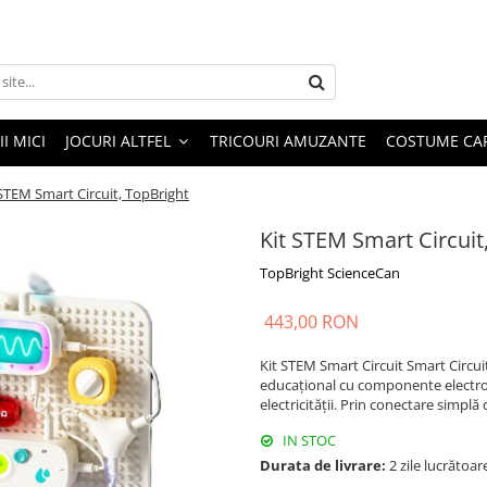
I MICI
JOCURI ALTFEL
TRICOURI AMUZANTE
COSTUME CA
 STEM Smart Circuit, TopBright
Kit STEM Smart Circuit
TopBright ScienceCan
443,00 RON
Kit STEM Smart Circuit Smart Circuit
educațional cu componente electro
electricității. Prin conectare simplă 
IN STOC
Durata de livrare:
2 zile lucrătoar