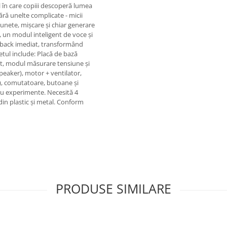
în care copiii descoperă lumea
fără unelte complicate - micii
unete, mișcare și chiar generare
, un modul inteligent de voce și
dback imediat, transformând
etul include: Placă de bază
ent, modul măsurare tensiune și
speaker), motor + ventilator,
), comutatoare, butoane și
ru experimente. Necesită 4
din plastic și metal. Conform
PRODUSE SIMILARE