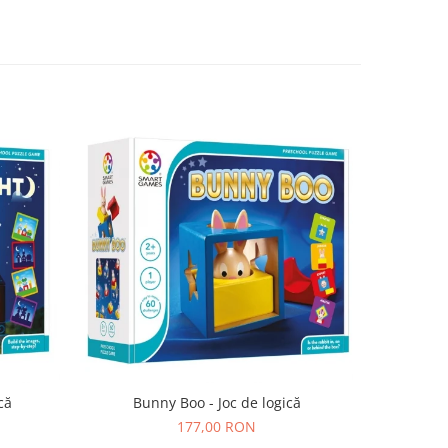
că
Bunny Boo - Joc de logică
SmartMax 
177,00 RON