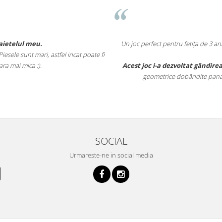
etelul meu.
Un joc perfect pentru fetița de 3 ani 
le sunt mari, astfel incat poate fi
 mai mica :).
Acest joc i-a dezvoltat gândirea l
geometrice dobândite pana la a
SOCIAL
Urmareste-ne in social media