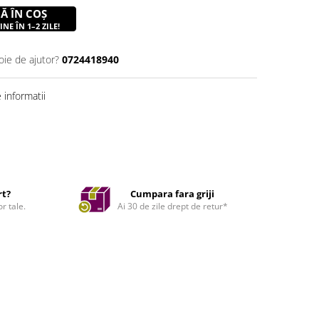
Ă ÎN COȘ
NE ÎN 1–2 ZILE!
oie de ajutor?
0724418940
informatii
rt?
Cumpara fara griji
r tale.
Ai 30 de zile drept de retur*