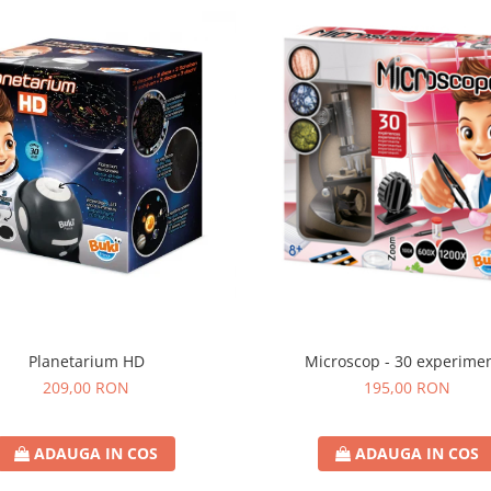
Planetarium HD
Microscop - 30 experime
209,00 RON
195,00 RON
ADAUGA IN COS
ADAUGA IN COS