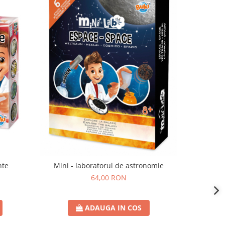
nte
Mini - laboratorul de astronomie
Kit constru
64,00 RON
ADAUGA IN COS