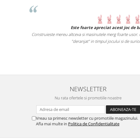
i primeste o
Este foarte apreciat acest joc de bai
se obiecte.
Construieste mereu altceva si masinutele merg foarte usor. Piese
a castiga.
"deranjat" in timpul jocului si de surioara
 cei mici
NEWSLETTER
Nu rata ofertele si promotiile noastre
Vreau sa primesc newsletter cu promotiile magazinului.
Afla mai multe in
Politica de Confidentialitate