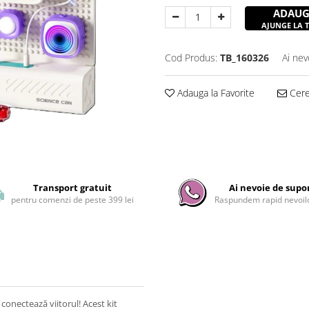
ADAUG
AJUNGE LA TI
Cod Produs:
TB_160326
Ai nev
Adauga la Favorite
Cere 
Transport gratuit
Ai nevoie de supo
pentru comenzi de peste 399 lei
Raspundem rapid nevoilo
conectează viitorul! Acest kit