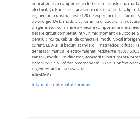
educațional cu componente electronice transformă modul 
electricității. Prin conectare simplă de module - fără lipire, 
ingineri pot construi peste 120 de experimente cu lumini, s
de energie. De la module cu lumini și difuzoare, la motoare
un generator cu manivelă - fiecare componentă oferă fee
fiecare circuit completat într-un mic moment de victorie. S
pentru circuite, cabluri de conectare, modul vocal intelig
curent, LED-uri și becuri (standard + magnetice), difuzor, (
generator manual, electro-magnet, rezistențe (100Ω, 500Ω
senzori, modul umidificator, accesorii și instrumente pent
baterii AA-1.5 V. Vârsta recomandată: +8 ani. Confecționat 
reglementarilor EN71&ASTM.
Vârstă:
8+
Informatii conformitate produs