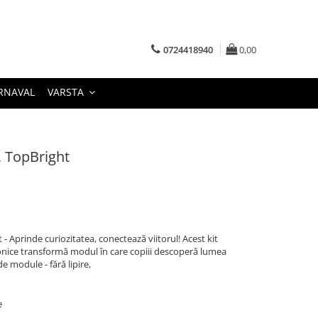
0724418940
0,00
RNAVAL
VARSTA
, TopBright
 - Aprinde curiozitatea, conectează viitorul! Acest kit
nice transformă modul în care copiii descoperă lumea
de module - fără lipire,
e