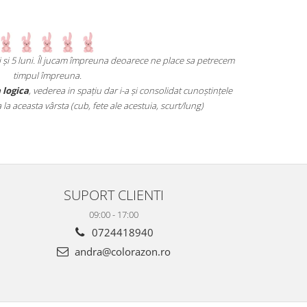
și 5 luni. Îl jucam împreuna deoarece ne place sa petrecem
Un joc atât de i
timpul împreuna.
mai grele pană aj
ogica
, vederea in spațiu dar i-a și consolidat cunoștințele
ceasta vârsta (cub, fete ale acestuia, scurt/lung)
SUPORT CLIENTI
09:00 - 17:00
0724418940
andra@colorazon.ro