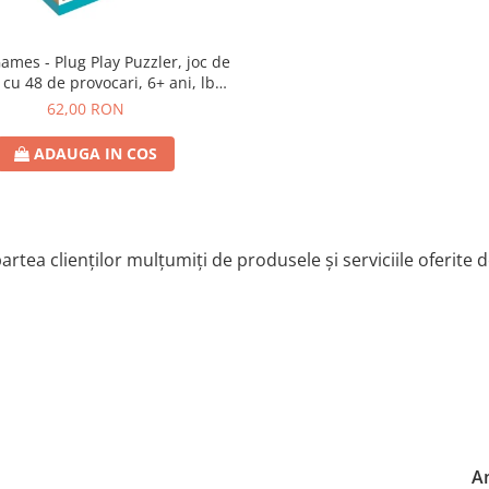
lug Play Puzzler, joc de
 cu 48 de provocari, 6+ ani, lb
romana
62,00 RON
ADAUGA IN COS
artea clienților mulțumiți de produsele și serviciile oferite 
Ann