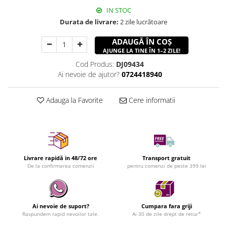
IN STOC
Durata de livrare:
2 zile lucrătoare
ADAUGĂ ÎN COȘ
AJUNGE LA TINE ÎN 1–2 ZILE!
Cod Produs:
DJ09434
Ai nevoie de ajutor?
0724418940
Adauga la Favorite
Cere informatii
Livrare rapidă in 48/72 ore
Transport gratuit
De la confirmarea comenzii
pentru comenzi de peste 399 lei
Ai nevoie de suport?
Cumpara fara griji
Raspundem rapid nevoilor tale.
Ai 30 de zile drept de retur*