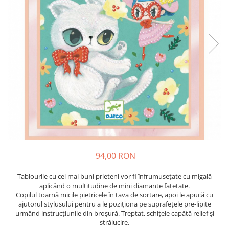
94,00 RON
Tablourile cu cei mai buni prieteni vor fi înfrumusețate cu migală
aplicând o multitudine de mini diamante fațetate.
Copilul toarnă micile pietricele în tava de sortare, apoi le apucă cu
ajutorul stylusului pentru a le poziționa pe suprafețele pre-lipite
urmând instrucțiunile din broșură. Treptat, schițele capătă relief și
strălucire.