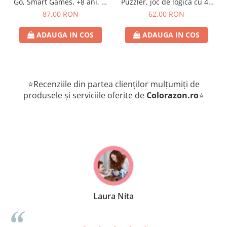
Go, Smart Games, +8 ani, lb
Puzzler, joc de logica cu 48
romana
de provocari, 6+ ani, lb
87,00 RON
62,00 RON
romana
ADAUGA IN COS
ADAUGA IN COS
⭐Recenziile din partea clienților mulțumiți de
produsele și serviciile oferite de
Colorazon.ro
⭐
Laura Nita