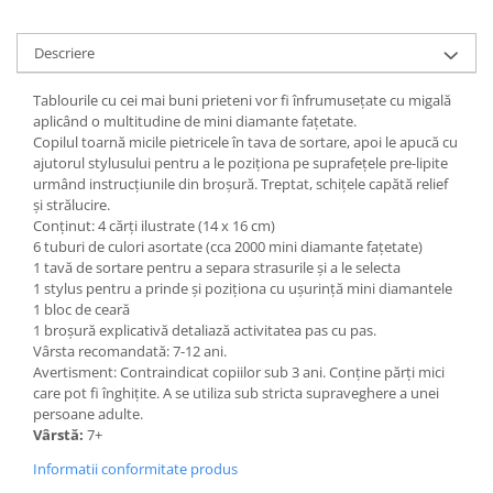
Descriere
Tablourile cu cei mai buni prieteni vor fi înfrumusețate cu migală
aplicând o multitudine de mini diamante fațetate.
Copilul toarnă micile pietricele în tava de sortare, apoi le apucă cu
ajutorul stylusului pentru a le poziționa pe suprafețele pre-lipite
urmând instrucțiunile din broșură. Treptat, schițele capătă relief
și strălucire.
Conținut: 4 cărți ilustrate (14 x 16 cm)
6 tuburi de culori asortate (cca 2000 mini diamante fațetate)
1 tavă de sortare pentru a separa strasurile și a le selecta
1 stylus pentru a prinde și poziționa cu ușurință mini diamantele
1 bloc de ceară
1 broșură explicativă detaliază activitatea pas cu pas.
Vârsta recomandată: 7-12 ani.
Avertisment: Contraindicat copiilor sub 3 ani. Conține părți mici
care pot fi înghițite. A se utiliza sub stricta supraveghere a unei
persoane adulte.
Vârstă:
7+
Informatii conformitate produs