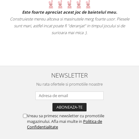
.
Este foarte apreciat acest joc de baietelul meu.
Construieste mereu altceva si masinutele merg foarte usor. Piesele
e
sunt mari, astfel incat poate fi "deranjat" in timpul jocului si de
A
a
surioara mai mica :).
i
NEWSLETTER
Nu rata ofertele si promotiile noastre
Vreau sa primesc newsletter cu promotiile
magazinului. Afla mai multe in
Politica de
Confidentialitate