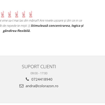
 vine sa-l mai las din mâna!!! Are nivele ușoare și din ce in ce
Un joc care d
t de repede te miști :))
Stimulează concentrarea, logica și
1,3 ani) sa se
gândirea flexibilă.
pare simplu, p
10 min (avem 
SUPORT CLIENTI
09:00 - 17:00
0724418940
andra@colorazon.ro