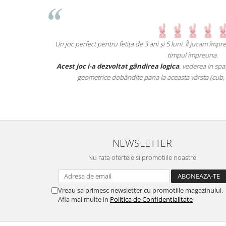
Un joc perfect pentru fetița de 3 ani și 5 luni. Îl jucam îm
incat poate fi
timpul împreuna.
Acest joc i-a dezvoltat gândirea logica
, vederea in spaț
geometrice dobândite pana la aceasta vârsta (cub, f
NEWSLETTER
Nu rata ofertele si promotiile noastre
Vreau sa primesc newsletter cu promotiile magazinului.
Afla mai multe in
Politica de Confidentialitate