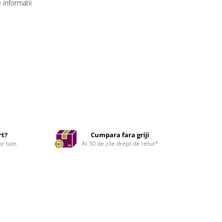
informatii
rt?
Cumpara fara griji
r tale.
Ai 30 de zile drept de retur*