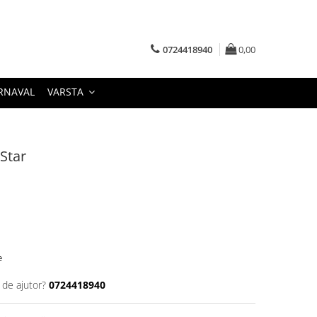
0724418940
0,00
RNAVAL
VARSTA
 Star
e
 de ajutor?
0724418940