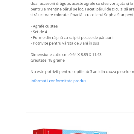
doar accesorii drăguțe, aceste agrafe cu stea vor ajuta și la
pentru a menține părul pe loc. Faceți părul de zi cu zi să ar
strălucitoare colorate. Poartă-l cu colierul Sophia Star pe
• Agrafe cu stea
• Set de 4
• Forme din rășină cu sclipici pe ace de păr aurii
• Potrivite pentru vârsta de 3 ani în sus
Dimensiune cutie cm: 0.64 X 8.89 X 11.43
Greutate: 18 grame
Nu este potrivit pentru copiii sub 3 ani din cauza pieselor m
Informatii conformitate produs