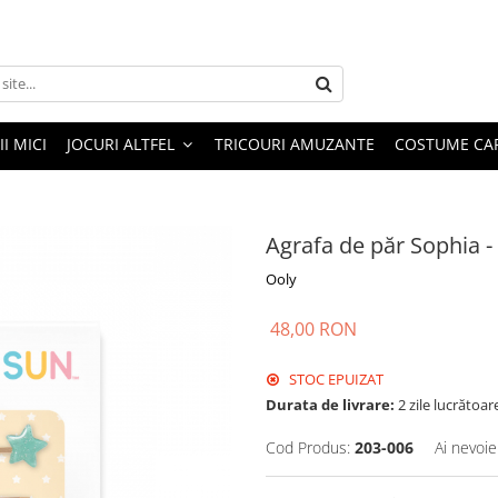
I MICI
JOCURI ALTFEL
TRICOURI AMUZANTE
COSTUME CA
Agrafa de păr Sophia -
Ooly
48,00 RON
STOC EPUIZAT
Durata de livrare:
2 zile lucrătoar
Cod Produs:
203-006
Ai nevoie