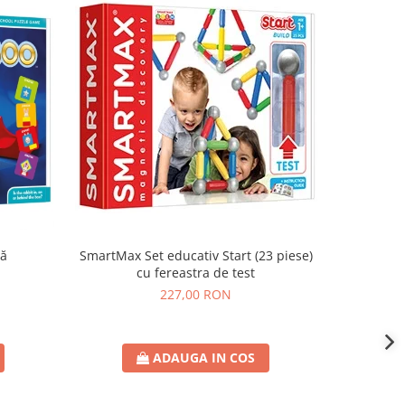
că
SmartMax Set educativ Start (23 piese)
SmartMax
cu fereastra de test
227,00 RON
ADAUGA IN COS