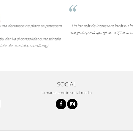
preuna deoarece ne place sa petrecem
Un joc atât de interesant încât nu îmi
mai grele pană ajungi un vrăjitor la câ
iu dar i-a și consolidat cunoștințele
ete ale acestuia, scurt/lung)
SOCIAL
Urmareste-ne in social media