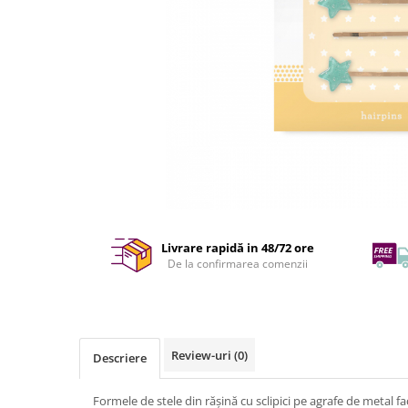
Livrare rapidă in 48/72 ore
De la confirmarea comenzii
Review-uri
(0)
Descriere
Formele de stele din rășină cu sclipici pe agrafe de metal 