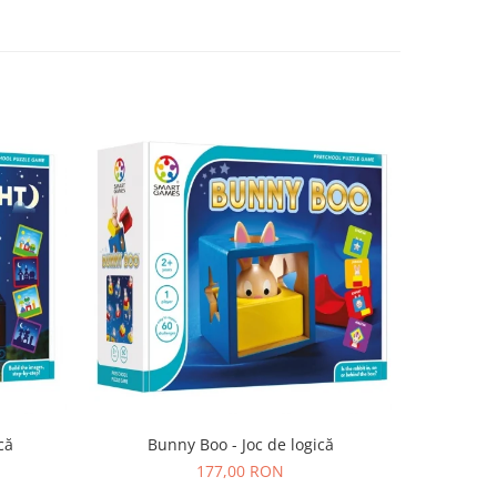
că
Bunny Boo - Joc de logică
SmartMax 
177,00 RON