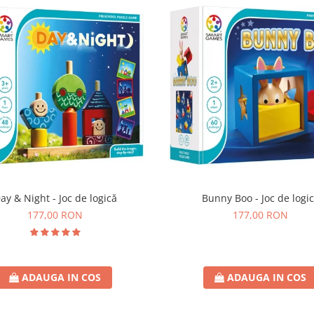
ay & Night - Joc de logică
Bunny Boo - Joc de logi
177,00 RON
177,00 RON
ADAUGA IN COS
ADAUGA IN COS