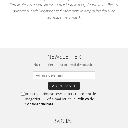
Construieste mereu altceva si masinutele merg foarte usor. Piesele
e
sunt mari, astfel incat poate fi "deranjat" in timpul jocului si de
A
a
surioara mai mica :).
i
NEWSLETTER
Nu rata ofertele si promotiile noastre
Vreau sa primesc newsletter cu promotiile
magazinului. Afla mai multe in
Politica de
Confidentialitate
SOCIAL