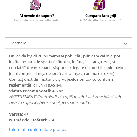
Ai nevoie de suport?
Cumpara fara griji
Raspundem rapid nevoilor tale.
Ai 30 de zile drept de retur*
Descriere
Un joc de logică cu numeroase pobilități, prin care cei mici pot
învăța noțiuni de spațiu (înăuntru, în față, în stânga, etc.) și
corelații între întrebări - răspunsuri legate de pozițiile animalelor.
Jocul conține planșa de joc, 5 cartonașe cu animale (token).
Confecționat din materiale și vopsele non toxice conform
reglementărilor EN71&ASTM.
Vârsta recomandată:
4-6 ani.
AVERTISMENT! Contraindicat copiilor sub 3 ani. A se folosi sub
directa supraveghere a unei persoane adulte.
Vârstă:
4+
Număr de jucători:
2-4
Informatii conformitate produs