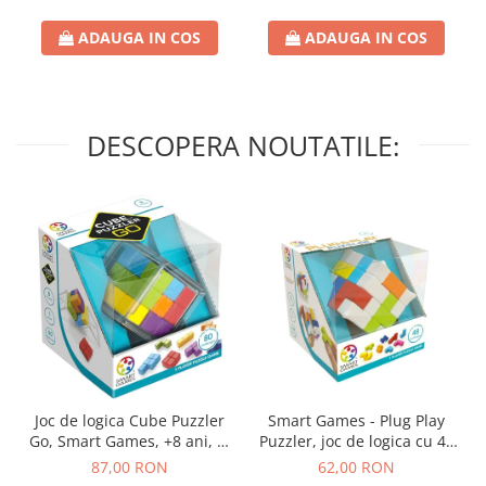
ADAUGA IN COS
ADAUGA IN COS
DESCOPERA NOUTATILE:
Joc de logica Cube Puzzler
Smart Games - Plug Play
Go, Smart Games, +8 ani, lb
Puzzler, joc de logica cu 48
romana
de provocari, 6+ ani, lb
87,00 RON
62,00 RON
romana