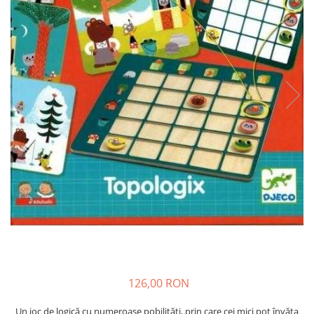
126,00 RON
Un joc de logică cu numeroase pobilități, prin care cei mici pot învăța