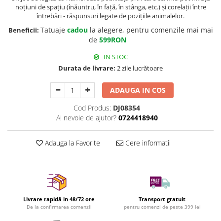
noțiuni de spațiu (înăuntru, în față, în stânga, etc.) și corelații între
întrebări - răspunsuri legate de pozițiile animalelor.
Tatuaje
cadou
la alegere, pentru comenzile mai mai
Beneficii:
de
599RON
IN STOC
Durata de livrare:
2 zile lucrătoare
ADAUGA IN COS
Cod Produs:
DJ08354
Ai nevoie de ajutor?
0724418940
Adauga la Favorite
Cere informatii
Livrare rapidă in 48/72 ore
Transport gratuit
De la confirmarea comenzii
pentru comenzi de peste 399 lei