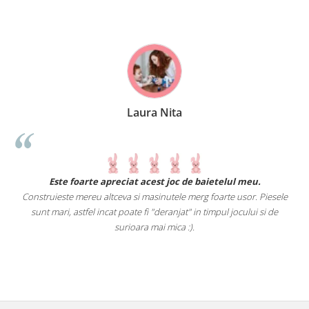
Laura Nita
.
Este foarte apreciat acest joc de baietelul meu.
Construieste mereu altceva si masinutele merg foarte usor. Piesele
e
sunt mari, astfel incat poate fi "deranjat" in timpul jocului si de
A
a
surioara mai mica :).
i