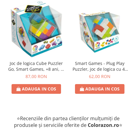
Joc de logica Cube Puzzler
Smart Games - Plug Play
Go, Smart Games, +8 ani, lb
Puzzler, joc de logica cu 48
romana
de provocari, 6+ ani, lb
87,00 RON
62,00 RON
romana
ADAUGA IN COS
ADAUGA IN COS
⭐Recenziile din partea clienților mulțumiți de
produsele și serviciile oferite de
Colorazon.ro
⭐