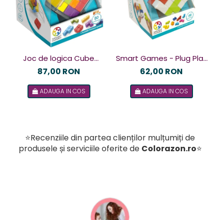
Joc de logica Cube
Smart Games - Plug Play
Puzzler Go, Smart
Puzzler, joc de logica cu
87,00 RON
62,00 RON
Games, +8 ani, lb romana
48 de provocari, 6+ ani, lb
ADAUGA IN COS
ADAUGA IN COS
romana
⭐Recenziile din partea clienților mulțumiți de
produsele și serviciile oferite de
Colorazon.ro
⭐