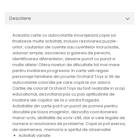
Descriere
Aceasta carte cu autocolante incurajeaza copiii sa
finalizeze multe activitati, inclusiv rezolvarea puzzle-
urilor, cautarilor de cuvinte sau cuvintelor incrucisate,
adunari simple, asocierea si gasirea de perechi,
identificarea diferentelor, desene punct cu punct si
multe altele! Ofera niveluri de dificultate tot mai mare
pentru invatarea progresiva. In carte veti regasi
personaje familiare din jocurile Orchard Toys si 36 de
autocolante colorate pe care copiii le vor adora.
Cartile de colorat Orchard Toys au fost realizate in scop
educational, dezvoltand pas cu pas aptitudinile de
invatare ale copiilor de la o varsta frageda.
Activitatile din carte pot fi un punct de pornire pentru
discutiile pe baza imaginilor, dezvolta coordonarea
mana-ochi, abilitatile de scris-citit, dar si cele legate de
numere si rezolvarea de probleme. Copiii isi pot exersa,
de asemenea, memoria si spiritul de observatie.
Activitati variate