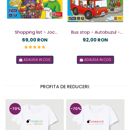
Shopping list - Joc
Bus stop - Autobuzul -
educativ
Joc educativ
69,00 RON
92,00 RON
ADAUGA IN COS
ADAUGA IN COS
PROFITA DE REDUCERI:
-70%
-70%