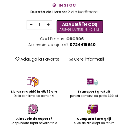
IN STOC
Durata de livrare:
2 zile lucrătoare
ADAUGĂ ÎN COȘ
AJUNGE LA TINE ÎN 1–2 ZILE!
Cod Produs:
ORCB06
Ai nevoie de ajutor?
0724418940
Adauga la Favorite
Cere informatii
Livrare rapidă in 48/72 ore
Transport gratuit
De la confirmarea comenzii
pentru comenzi de peste 399 lei
Ai nevoie de suport?
Cumpara fara griji
Raspundem rapid nevoilor tale.
Ai 30 de zile drept de retur*