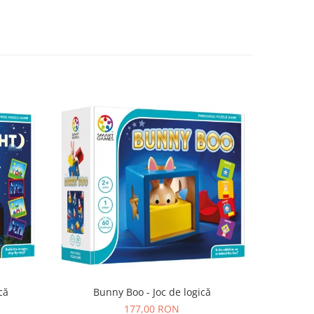
că
Bunny Boo - Joc de logică
SmartMax 
177,00 RON