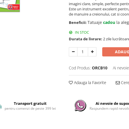
imagini clare, simple, perfecte pentr
Este un instrument excelent pentru a
de manuire a creionului, cat si co
Tatuaje
cadou
la ale
Beneficii:
IN STOC
Durata de livrare:
2 zile lucrătoar
ADAUG
Cod Produs:
ORCB10
Ai nevoie
Adauga la Favorite
Cere 
Transport gratuit
Ai nevoie de supo
pentru comenzi de peste 399 lei
Raspundem rapid nevoilo