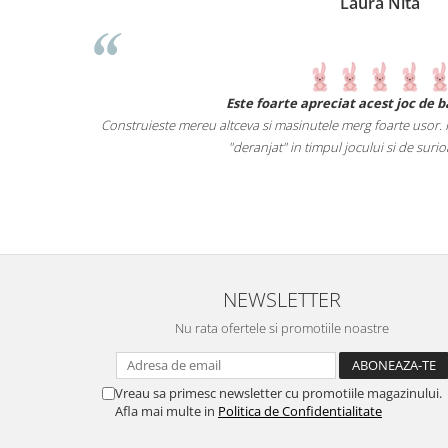
Laura Nita
Este foarte apreciat acest joc de baietelul meu.
Construieste mereu altceva si masinutele merg foarte usor. Piesele sunt mari, as
"deranjat" in timpul jocului si de surioara mai mica :).
NEWSLETTER
Nu rata ofertele si promotiile noastre
Vreau sa primesc newsletter cu promotiile magazinului.
Afla mai multe in
Politica de Confidentialitate