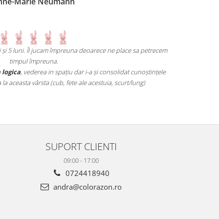
eumann
cam împreuna deoarece ne place sa petrecem
Un joc atât de interesant încât 
na.
mai grele pană ajungi un vrăjitor
n spațiu dar i-a și consolidat cunoștințele
ub, fete ale acestuia, scurt/lung)
SUPORT CLIENTI
09:00 - 17:00
0724418940
andra@colorazon.ro