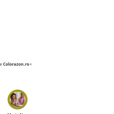
de
Colorazon.ro
⭐