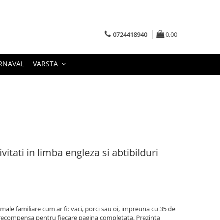
0724418940
0,00
RNAVAL
VARSTA
vitati in limba engleza si abtibilduri
ale familiare cum ar fi: vaci, porci sau oi, impreuna cu 35 de
 si recompensa pentru fiecare pagina completata. Prezinta