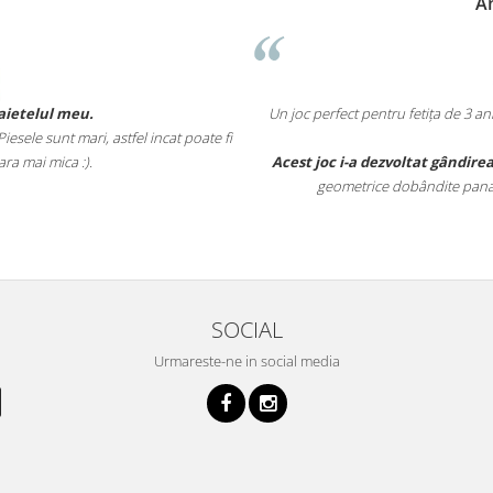
Anne-Marie N
Un joc perfect pentru fetița de 3 ani și 5 luni. Îl ju
tfel incat poate fi
timpul împreu
Acest joc i-a dezvoltat gândirea logica
, vederea i
geometrice dobândite pana la aceasta vârsta (c
SOCIAL
Urmareste-ne in social media