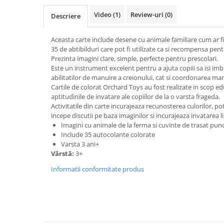
Video
(1)
Review-uri
(0)
Descriere
Aceasta carte include desene cu animale familiare cum ar fi
35 de abtibilduri care pot fi utilizate ca si recompensa pen
Prezinta imagini clare, simple, perfecte pentru prescolari.
Este un instrument excelent pentru a ajuta copiii sa isi i
abilitatilor de manuire a creionului, cat si coordonarea ma
Cartile de colorat Orchard Toys au fost realizate in scop e
aptitudinile de invatare ale copiilor de la o varsta frageda.
Activitatile din carte incurajeaza recunosterea culorilor, p
incepe discutii pe baza imaginilor si incurajeaza invatarea l
Imagini cu animale de la ferma si cuvinte de trasat pun
Include 35 autocolante colorate
Varsta 3 ani+
Vârstă:
3+
Informatii conformitate produs