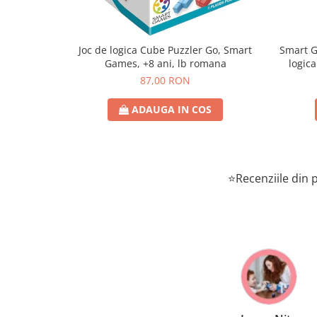
Joc de logica Cube Puzzler Go, Smart
Smart Games - P
Games, +8 ani, lb romana
logica
87,00 RON
ADAUGA IN COS
⭐Recenziile din p