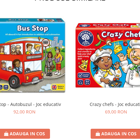
top - Autobuzul - Joc educativ
Crazy chefs - Joc educat
92,00 RON
69,00 RON
ADAUGA IN COS
ADAUGA IN COS