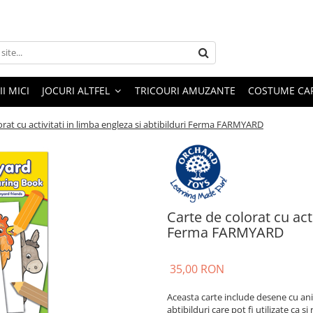
I MICI
JOCURI ALTFEL
TRICOURI AMUZANTE
COSTUME CA
orat cu activitati in limba engleza si abtibilduri Ferma FARMYARD
Carte de colorat cu acti
Ferma FARMYARD
35,00 RON
Aceasta carte include desene cu anim
abtibilduri care pot fi utilizate ca