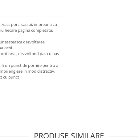
: vaci, porci sau oi, impreuna cu
tru fiecare pagina completata.
mbunatateasca dezvoltarea
na-ochi.
ducational, dezvoltand pas cu pas
ot fi un punct de pornire pentru a
imbii engleze in mod distractiv.
ct cu punct
PRODUSE SIMILARE