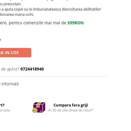
u prescolari.
 ajuta copiii sa isi imbunatateasca dezvoltarea abilitatilor
ordonarea mana-ochi.
gere, pentru comenzile mai mai de
599RON
e
A IN COS
 de ajutor?
0724418940
informatii
rt?
Cumpara fara griji
r tale.
Ai 30 de zile drept de retur*