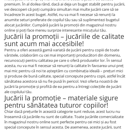
premium. În al doilea rând, dacă ai deja un buget stabilit pentru jucării,
vei descoperi că poţi cumpăra simultan mai multe jucării care să se
încadreze în acest buget. Astfel, nu va mai fi necesar să renunţi la
anumite seturi preferate de copilul tău sau să suplimentezi bugetul
alocat jucăriilor. Cumpără jucării la promoţii din magazinul nostru
online şi poţi face mereu surprize interesante micuţului tău.
Jucării la promoţii – jucăriile de calitate
sunt acum mai accesibile!
Pentru a oferi această gamă variată de jucării pentru copiii de toate
vârstele, colaborăm cu cei mai importanţi producători din domeniu,
recunoscuţi pentru calitatea pe care o oferă produselor lor. În sensul
acesta, nu va mai fi necesar să renunţi la calitate în favoarea unui preţ
mai mic pentru că noi te aşteptăm cu combinaţia ideală – preţuri mici
şi produse de bună calitate, special concepute pentru copii, astfel încât
sănătatea acestora să nu fie pusă în pericol. Vezi oferta noastră de
jucării la promoţie şi profită de ea pentru a întregi colecţiile de jucării
ale copilului tău.
Jucării la promoţie – materiale sigure
pentru sănătatea tuturor copiilor!
Chiar dacă preţurile în această categorie sunt reduse, acest lucru nu
înseamnă că jucăriile nu sunt de calitate. Toate jucăriile comercializate
în magazinul nostru online sunt perfecte pentru cei mici şi au fost
special concepute în sensul acesta. De asemenea, aceste jucării, sunt