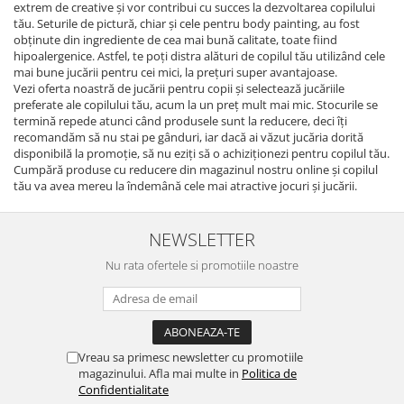
extrem de creative şi vor contribui cu succes la dezvoltarea copilului
tău. Seturile de pictură, chiar şi cele pentru body painting, au fost
obţinute din ingrediente de cea mai bună calitate, toate fiind
hipoalergenice. Astfel, te poţi distra alături de copilul tău utilizând cele
mai bune jucării pentru cei mici, la preţuri super avantajoase.
Vezi oferta noastră de jucării pentru copii şi selectează jucăriile
preferate ale copilului tău, acum la un preţ mult mai mic. Stocurile se
termină repede atunci când produsele sunt la reducere, deci îţi
recomandăm să nu stai pe gânduri, iar dacă ai văzut jucăria dorită
disponibilă la promoţie, să nu eziţi să o achiziţionezi pentru copilul tău.
Cumpără produse cu reducere din magazinul nostru online şi copilul
tău va avea mereu la îndemână cele mai atractive jocuri şi jucării.
NEWSLETTER
Nu rata ofertele si promotiile noastre
Vreau sa primesc newsletter cu promotiile
magazinului. Afla mai multe in
Politica de
Confidentialitate