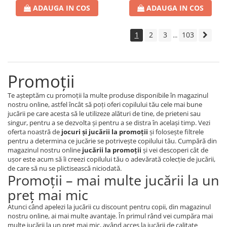
ADAUGA IN COS
ADAUGA IN COS
1
2
3
103
...
Promoţii
Te aşteptăm cu promoţii la multe produse disponibile în magazinul
nostru online, astfel încât să poţi oferi copilului tău cele mai bune
jucării pe care acesta să le utilizeze alături de tine, de prieteni sau
singur, pentru a se dezvolta şi pentru a se distra în acelaşi timp. Vezi
oferta noastră de
jocuri şi jucării la promoţii
şi foloseşte filtrele
pentru a determina ce jucărie se potriveşte copilului tău. Cumpără din
magazinul nostru online
jucării la promoţii
şi vei descoperi cât de
uşor este acum să îi creezi copilului tău o adevărată colecţie de jucării,
de care să nu se plictisească niciodată.
Promoţii – mai multe jucării la un
preţ mai mic
Atunci când apelezi la jucării cu discount pentru copii, din magazinul
nostru online, ai mai multe avantaje. În primul rând vei cumpăra mai
multe jucării la un preţ mai mic, având acces la jucării de calitate