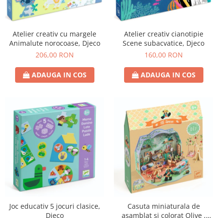
Atelier creativ cu margele
Atelier creativ cianotipie
Animalute norocoase, Djeco
Scene subacvatice, Djeco
206,00 RON
160,00 RON
ADAUGA IN COS
ADAUGA IN COS
Joc educativ 5 jocuri clasice,
Casuta miniaturala de
Djeco
asamblat si colorat Olive ,