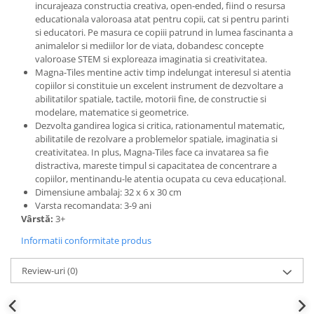
incurajeaza constructia creativa, open-ended, fiind o resursa
educationala valoroasa atat pentru copii, cat si pentru parinti
si educatori. Pe masura ce copiii patrund in lumea fascinanta a
animalelor si mediilor lor de viata, dobandesc concepte
valoroase STEM si exploreaza imaginatia si creativitatea.
Magna-Tiles mentine activ timp indelungat interesul si atentia
copiilor si constituie un excelent instrument de dezvoltare a
abilitatilor spatiale, tactile, motorii fine, de constructie si
modelare, matematice si geometrice.
Dezvolta gandirea logica si critica, rationamentul matematic,
abilitatile de rezolvare a problemelor spatiale, imaginatia si
creativitatea. In plus, Magna-Tiles face ca invatarea sa fie
distractiva, mareste timpul si capacitatea de concentrare a
copiilor, mentinandu-le atentia ocupata cu ceva educațional.
Dimensiune ambalaj: 32 x 6 x 30 cm
Varsta recomandata: 3-9 ani
Vârstă:
3+
Informatii conformitate produs
Review-uri
(0)