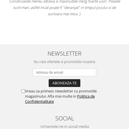
Construieste mereu altceva si masinutele merg foarte usor. Piesele
sunt mari, astfel incat poate fi "deranjat" in timpul jocului si de
Acest
surioara mai mica :).
conso
NEWSLETTER
Nu rata ofertele si promotiile noastre
Vreau sa primesc newsletter cu promotiile
magazinului. Afla mai multe in
Politica de
Confidentialitate
SOCIAL
Urmareste-ne in social media