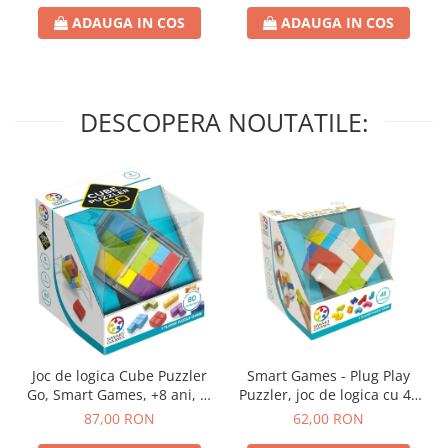
ADAUGA IN COS
ADAUGA IN COS
DESCOPERA NOUTATILE:
Joc de logica Cube Puzzler
Smart Games - Plug Play
Go, Smart Games, +8 ani, lb
Puzzler, joc de logica cu 48
romana
de provocari, 6+ ani, lb
87,00 RON
62,00 RON
romana