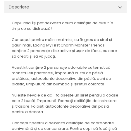
Descriere
Copiii mici își pot dezvolta acum abilitățile de cusut în
timp ce se distrează!
Conceput pentru mâini mai mici, cu fir gros de siret și
găuri mari, Lacing My First Charm Monster Friends
conține 2 personaje distractive și ușor de făcut, cu care
să creați și să vă jucați.
Acest kit conține 2 personaje adorabile cu tematică
monstruleti prietenosi, împreună cu foi de pâslă
pretăiate, autocolante decorative din pâslă, ochi de
plastic, umplutură din bumbac și șireturi colorate.
Nu este nevoie de ac - folosește un siret pentru a coase
cele 2 bucăți împreună. Exersați abilitățile de insiretare
și trasare. Folosiți autocolante decorative din pâslă
pentru a decora.
Conceput pentru a dezvolta abilitățile de coordonare
ochi-mână și de concentrare. Pentru copii să facă și să