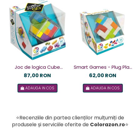
Joc de logica Cube
Smart Games - Plug Play
Puzzler Go, Smart
Puzzler, joc de logica cu
87,00 RON
62,00 RON
Games, +8 ani, lb romana
48 de provocari, 6+ ani, lb
ADAUGA IN COS
ADAUGA IN COS
romana
⭐Recenziile din partea clienților mulțumiți de
produsele și serviciile oferite de
Colorazon.ro
⭐