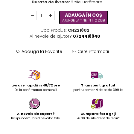
Durata de livrare:
2 zile lucrătoare
ADAUGĂ ÎN COȘ
AJUNGE LA TINE ÎN 1–2 ZILE!
Cod Produs:
CH221802
Ai nevoie de ajutor?
0724418940
Adauga la Favorite
Cere informatii
Livrare rapidă in 48/72 ore
Transport gratuit
De la confirmarea comenzii
pentru comenzi de peste 399 lei
Ai nevoie de suport?
Cumpara fara griji
Raspundem rapid nevoilor tale.
Ai 30 de zile drept de retur*