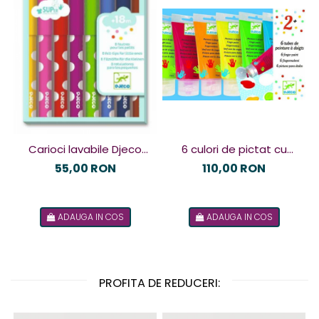
6 culori de pictat cu
Carioci lavabile Djeco
mâna Djeco
pentru cei mici
110,00 RON
55,00 RON
ADAUGA IN COS
ADAUGA IN COS
PROFITA DE REDUCERI: