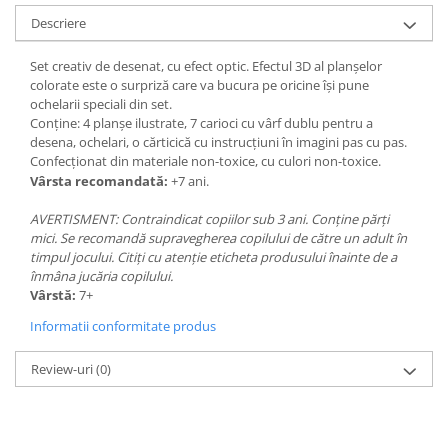
Descriere
Set creativ de desenat, cu efect optic. Efectul 3D al planșelor
colorate este o surpriză care va bucura pe oricine își pune
ochelarii speciali din set.
Conține: 4 planșe ilustrate, 7 carioci cu vârf dublu pentru a
desena, ochelari, o cărticică cu instrucţiuni în imagini pas cu pas.
Confecționat din materiale non-toxice, cu culori non-toxice.
Vârsta recomandată:
+7 ani.
AVERTISMENT: Contraindicat copiilor sub 3 ani. Conține părți
mici. Se recomandă supravegherea copilului de către un adult în
timpul jocului. Citiți cu atenție eticheta produsului înainte de a
înmâna jucăria copilului.
Vârstă:
7+
Informatii conformitate produs
Review-uri
(0)