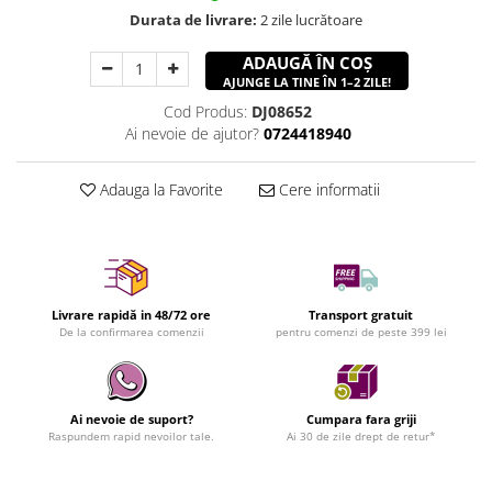
Durata de livrare:
2 zile lucrătoare
ADAUGĂ ÎN COȘ
AJUNGE LA TINE ÎN 1–2 ZILE!
Cod Produs:
DJ08652
Ai nevoie de ajutor?
0724418940
Adauga la Favorite
Cere informatii
Livrare rapidă in 48/72 ore
Transport gratuit
De la confirmarea comenzii
pentru comenzi de peste 399 lei
Ai nevoie de suport?
Cumpara fara griji
Raspundem rapid nevoilor tale.
Ai 30 de zile drept de retur*