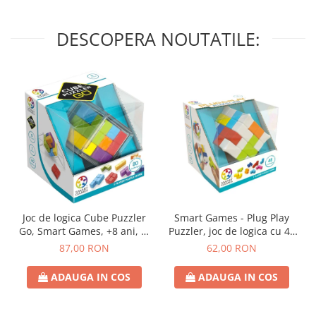
DESCOPERA NOUTATILE:
Joc de logica Cube Puzzler
Smart Games - Plug Play
Go, Smart Games, +8 ani, lb
Puzzler, joc de logica cu 48
romana
de provocari, 6+ ani, lb
87,00 RON
62,00 RON
romana
ADAUGA IN COS
ADAUGA IN COS