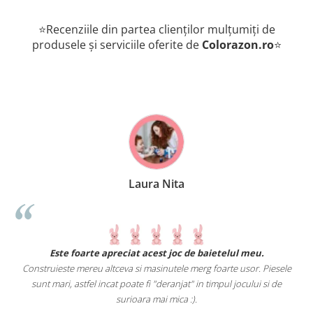
⭐Recenziile din partea clienților mulțumiți de
produsele și serviciile oferite de
Colorazon.ro
⭐
Laura Nita
.
Este foarte apreciat acest joc de baietelul meu.
Construieste mereu altceva si masinutele merg foarte usor. Piesele
e
sunt mari, astfel incat poate fi "deranjat" in timpul jocului si de
A
a
surioara mai mica :).