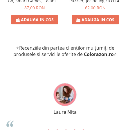
Go, Smart Games, +8 ani, lb
Puzzler, joc de logica cu 48
romana
de provocari, 6+ ani, lb
87,00 RON
62,00 RON
romana
ADAUGA IN COS
ADAUGA IN COS
⭐Recenziile din partea clienților mulțumiți de
produsele și serviciile oferite de
Colorazon.ro
⭐
Laura Nita