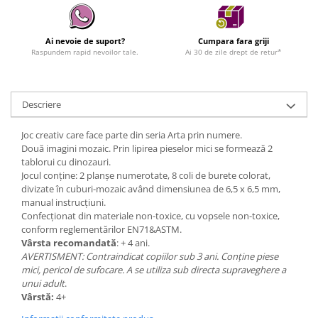
Ai nevoie de suport?
Cumpara fara griji
Raspundem rapid nevoilor tale.
Ai 30 de zile drept de retur*
Descriere
Joc creativ care face parte din seria Arta prin numere.
Două imagini mozaic. Prin lipirea pieselor mici se formează 2
tablorui cu dinozauri.
Jocul conține: 2 planșe numerotate, 8 coli de burete colorat,
divizate în cuburi-mozaic având dimensiunea de 6,5 x 6,5 mm,
manual instrucțiuni.
Confecționat din materiale non-toxice, cu vopsele non-toxice,
conform reglementărilor EN71&ASTM.
Vârsta recomandată
: + 4 ani.
AVERTISMENT: Contraindicat copiilor sub 3 ani. Conține piese
mici, pericol de sufocare. A se utiliza sub directa supraveghere a
unui adult
.
Vârstă:
4+