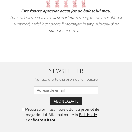
.
Este foarte apreciat acest joc de baietelul meu.
Construieste mereu altceva si masinutele merg foarte usor. Piesele
e
sunt mari, astfel incat poate fi "deranjat" in timpul jocului si de
A
a
surioara mai mica :).
i
NEWSLETTER
Nu rata ofertele si promotiile noastre
Vreau sa primesc newsletter cu promotiile
magazinului. Afla mai multe in
Politica de
Confidentialitate