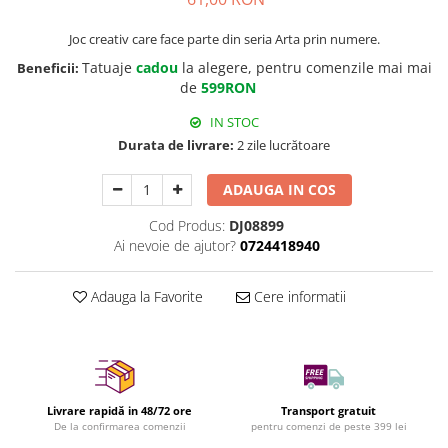
Joc creativ care face parte din seria Arta prin numere.
Tatuaje
cadou
la alegere, pentru comenzile mai mai
Beneficii:
de
599RON
IN STOC
Durata de livrare:
2 zile lucrătoare
ADAUGA IN COS
Cod Produs:
DJ08899
Ai nevoie de ajutor?
0724418940
Adauga la Favorite
Cere informatii
Livrare rapidă in 48/72 ore
Transport gratuit
De la confirmarea comenzii
pentru comenzi de peste 399 lei