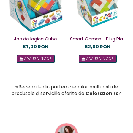
Joc de logica Cube
Smart Games - Plug Play
Puzzler Go, Smart
Puzzler, joc de logica cu
87,00 RON
62,00 RON
Games, +8 ani, lb romana
48 de provocari, 6+ ani, lb
ADAUGA IN COS
ADAUGA IN COS
romana
⭐Recenziile din partea clienților mulțumiți de
produsele și serviciile oferite de
Colorazon.ro
⭐