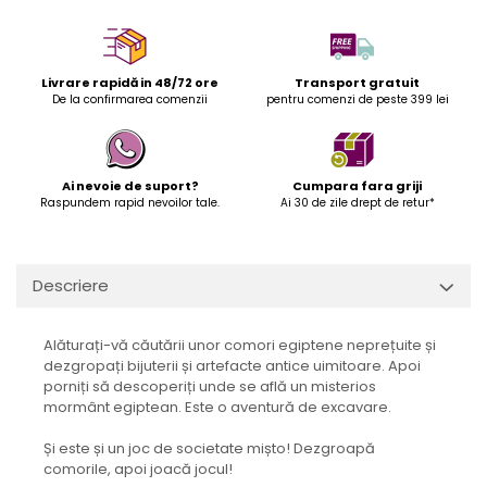
Livrare rapidă in 48/72 ore
Transport gratuit
De la confirmarea comenzii
pentru comenzi de peste 399 lei
Ai nevoie de suport?
Cumpara fara griji
Raspundem rapid nevoilor tale.
Ai 30 de zile drept de retur*
Descriere
Alăturați-vă căutării unor comori egiptene neprețuite și
dezgropați bijuterii și artefacte antice uimitoare. Apoi
porniți să descoperiți unde se află un misterios
mormânt egiptean. Este o aventură de excavare.
Și este și un joc de societate mișto! Dezgroapă
comorile, apoi joacă jocul!