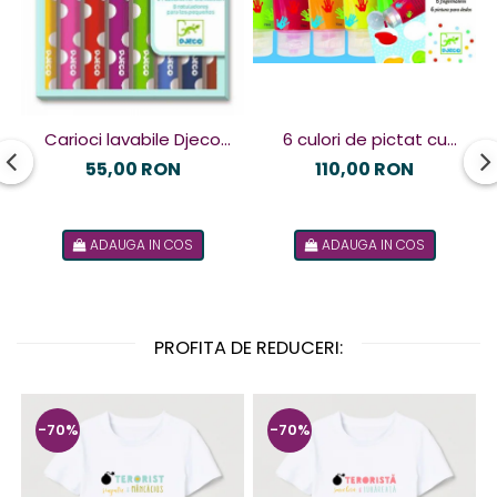
6 culori de pictat cu
Carioci lavabile Djeco
mâna Djeco
pentru cei mici
110,00 RON
55,00 RON
ADAUGA IN COS
ADAUGA IN COS
PROFITA DE REDUCERI:
-70%
-70%