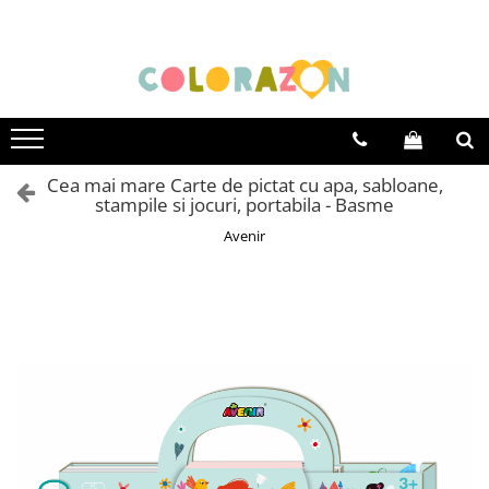
Educative
De familie
Jocuri altfel
Varsta
Jocuri educative
Jocuri de familie
Jocuri creative
0-2 ani
Jocuri de logică și de memorie
Jocuri de carti
Jocuri interactive
3-5 ani
Cea mai mare Carte de pictat cu apa, sabloane,
Jocuri de strategie
Jocuri de cooperare
Jocuri cu experimente
5-7 ani
stampile si jocuri, portabila - Basme
Jocuri pentru vacanta
8+
Avenir