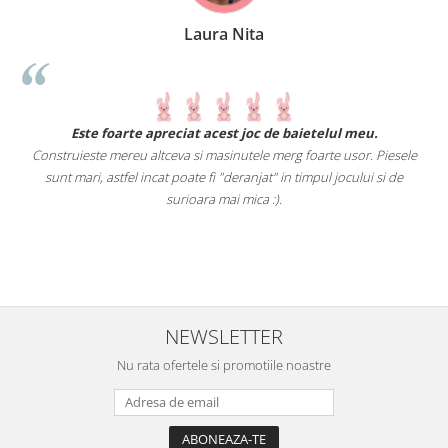
Laura Nita
.
Este foarte apreciat acest joc de baietelul meu.
Construieste mereu altceva si masinutele merg foarte usor. Piesele
e
sunt mari, astfel incat poate fi "deranjat" in timpul jocului si de
A
a
surioara mai mica :).
i
NEWSLETTER
Nu rata ofertele si promotiile noastre