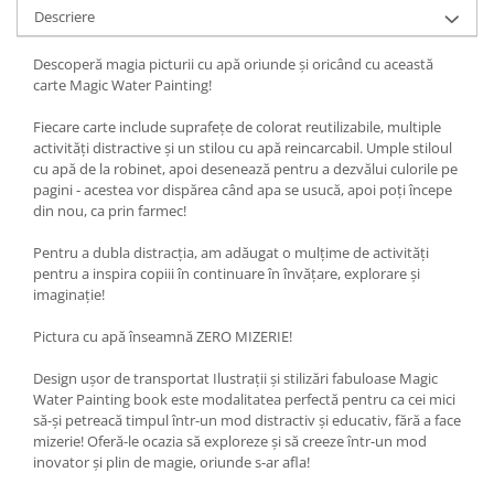
Descriere
Descoperă magia picturii cu apă oriunde și oricând cu această
carte Magic Water Painting!
Fiecare carte include suprafețe de colorat reutilizabile, multiple
activități distractive și un stilou cu apă reincarcabil. Umple stiloul
cu apă de la robinet, apoi desenează pentru a dezvălui culorile pe
pagini - acestea vor dispărea când apa se usucă, apoi poți începe
din nou, ca prin farmec!
Pentru a dubla distracția, am adăugat o mulțime de activități
pentru a inspira copiii în continuare în învățare, explorare și
imaginație!
Pictura cu apă înseamnă ZERO MIZERIE!
Design ușor de transportat Ilustrații și stilizări fabuloase Magic
Water Painting book este modalitatea perfectă pentru ca cei mici
să-și petreacă timpul într-un mod distractiv și educativ, fără a face
mizerie! Oferă-le ocazia să exploreze și să creeze într-un mod
inovator și plin de magie, oriunde s-ar afla!