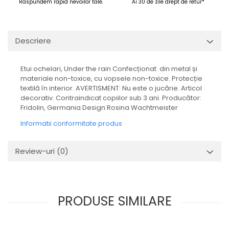
Raspundem rapid nevoilor tale.
Ai 30 de zile drept de retur*
Descriere
Etui ochelari, Under the rain Confecționat din metal și
materiale non-toxice, cu vopsele non-toxice. Protecție
textilă în interior. AVERTISMENT: Nu este o jucărie. Articol
decorativ. Contraindicat copiilor sub 3 ani. Producător:
Fridolin, Germania Design Rosina Wachtmeister
Informatii conformitate produs
Review-uri
(0)
PRODUSE SIMILARE