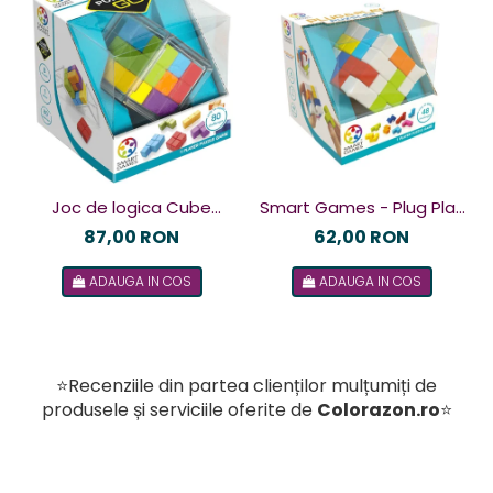
Joc de logica Cube
Smart Games - Plug Play
Puzzler Go, Smart
Puzzler, joc de logica cu
87,00 RON
62,00 RON
Games, +8 ani, lb romana
48 de provocari, 6+ ani, lb
ADAUGA IN COS
ADAUGA IN COS
romana
⭐Recenziile din partea clienților mulțumiți de
produsele și serviciile oferite de
Colorazon.ro
⭐