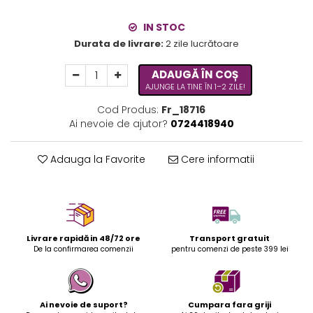
IN STOC
Durata de livrare:
2 zile lucrătoare
ADAUGĂ ÎN COȘ
AJUNGE LA TINE ÎN 1–2 ZILE!
Cod Produs:
Fr_18716
Ai nevoie de ajutor?
0724418940
Adauga la Favorite
Cere informatii
Livrare rapidă in 48/72 ore
Transport gratuit
De la confirmarea comenzii
pentru comenzi de peste 399 lei
Ai nevoie de suport?
Cumpara fara griji