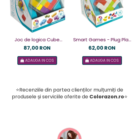
Joc de logica Cube
Smart Games - Plug Play
Puzzler Go, Smart
Puzzler, joc de logica cu
87,00 RON
62,00 RON
Games, +8 ani, lb romana
48 de provocari, 6+ ani, lb
ADAUGA IN COS
ADAUGA IN COS
romana
⭐Recenziile din partea clienților mulțumiți de
produsele și serviciile oferite de
Colorazon.ro
⭐