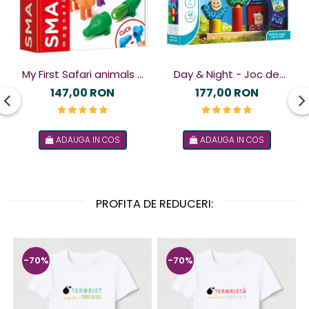
My First Safari animals -
Day & Night - Joc de
Joc magnetic
logică
147,00 RON
177,00 RON
ADAUGA IN COS
ADAUGA IN COS
PROFITA DE REDUCERI:
-70%
-70%