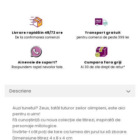
Livrare rapidă in 48/72 ore
Transport gratuit
De la confirmarea comenzii
pentru comenzi de peste 399 lei
Ai nevoie de suport?
Cumpara fara griji
Raspundem rapid nevoilor tale.
Ai 30 de zile drept de retur*
Descriere
Auzi tunetul? Zeus, tatăl tuturor zeilor olimpieni, este aici
pentru a uimi!
Fă cunoștință cu noua colecție de titirezi, inspirată de
personaje mitologice.
Învârte-l cât poți de tare ca lumea din jurul lui să zboare.
Dimensiune titirez 4 x 8 x 4 cm