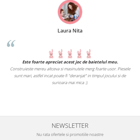
Laura Nita
.
Este foarte apreciat acest joc de baietelul meu.
Construieste mereu altceva si masinutele merg foarte usor. Piesele
e
sunt mari, astfel incat poate fi "deranjat" in timpul jocului si de
A
a
surioara mai mica :).
i
NEWSLETTER
Nu rata ofertele si promotiile noastre