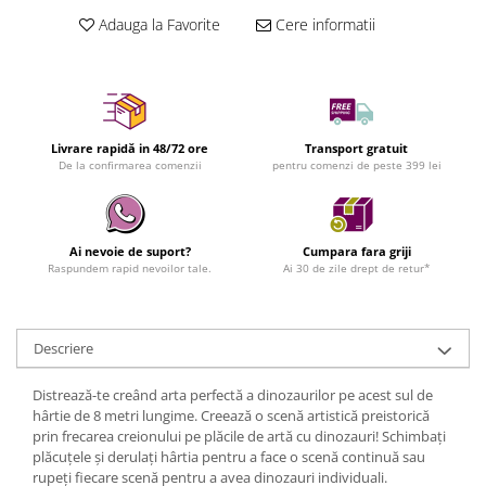
Adauga la Favorite
Cere informatii
Livrare rapidă in 48/72 ore
Transport gratuit
De la confirmarea comenzii
pentru comenzi de peste 399 lei
Ai nevoie de suport?
Cumpara fara griji
Raspundem rapid nevoilor tale.
Ai 30 de zile drept de retur*
Descriere
Distrează-te creând arta perfectă a dinozaurilor pe acest sul de
hârtie de 8 metri lungime. Creează o scenă artistică preistorică
prin frecarea creionului pe plăcile de artă cu dinozauri! Schimbați
plăcuțele și derulați hârtia pentru a face o scenă continuă sau
rupeți fiecare scenă pentru a avea dinozauri individuali.