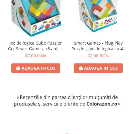
Joc de logica Cube Puzzler
Smart Games - Plug Play
Go, Smart Games, +8 ani, lb
Puzzler, joc de logica cu 48
romana
de provocari, 6+ ani, lb
87,00 RON
62,00 RON
romana
ADAUGA IN COS
ADAUGA IN COS
⭐Recenziile din partea clienților mulțumiți de
produsele și serviciile oferite de
Colorazon.ro
⭐