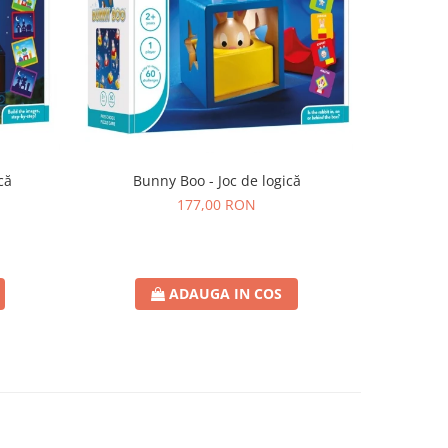
că
Bunny Boo - Joc de logică
SmartMax 
177,00 RON
ADAUGA IN COS