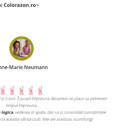
de
Colorazon.ro
⭐
nne-Marie Neumann
ni și 5 luni. Îl jucam împreuna deoarece ne place sa petrecem
Un joc atât d
timpul împreuna.
mai grele pană
 logica
, vederea in spațiu dar i-a și consolidat cunoștințele
 aceasta vârsta (cub, fete ale acestuia, scurt/lung)