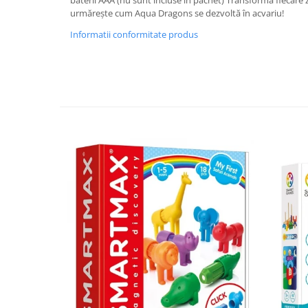
baterii AAA (nu sunt incluse în pachet) Transformă fiecare z
urmărește cum Aqua Dragons se dezvoltă în acvariu!
Informatii conformitate produs