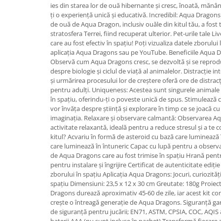
ies din starea lor de ouă hibernante și cresc, înoată, mănân
ți o experiență unică și educativă. Incredibil: Aqua Dragons 
de ouă de Aqua Dragon, inclusiv ouăle din kitul tău, a fost t
stratosfera Terrei, fiind recuperat ulterior. Pet-urile tale L
care au fost efectiv în spațiu! Poți vizualiza datele zborului 
aplicația Aqua Dragons sau pe YouTube. Beneficiile Aqua D
Observă cum Aqua Dragons cresc, se dezvoltă și se reprod
despre biologie și ciclul de viață al animalelor. Distracție i
și urmărirea procesului lor de creștere oferă ore de distracți
pentru adulți. Uniqueness: Acestea sunt singurele animale
în spațiu, oferindu-ți o poveste unică de spus. Stimulează cu
vor învăța despre știință și explorare în timp ce se joacă 
imaginația. Relaxare și observare calmantă: Observarea Aq
activitate relaxantă, ideală pentru a reduce stresul și a te
kitul? Acvariu în formă de asteroid cu bază care luminează 
care luminează în întuneric Capac cu lupă pentru a obser
de Aqua Dragons care au fost trimise în spațiu Hrană pent
pentru instalare și îngrijire Certificat de autenticitate ediție
zborului în spațiu Aplicația Aqua Dragons: Jocuri, curiozități
spațiu Dimensiuni: 23,5 x 12 x 30 cm Greutate: 180g Proiect
Dragons durează aproximativ 45-60 de zile, iar acest kit con
crește o întreagă generație de Aqua Dragons. Siguranță ga
de siguranță pentru jucării; EN71, ASTM, CPSIA, COC, AQIS 