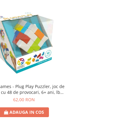
lug Play Puzzler, joc de
 cu 48 de provocari, 6+ ani, lb
romana
62,00 RON
ADAUGA IN COS