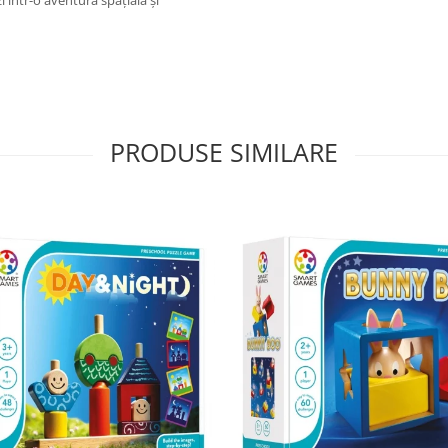
i într-o aventură spațială și
PRODUSE SIMILARE