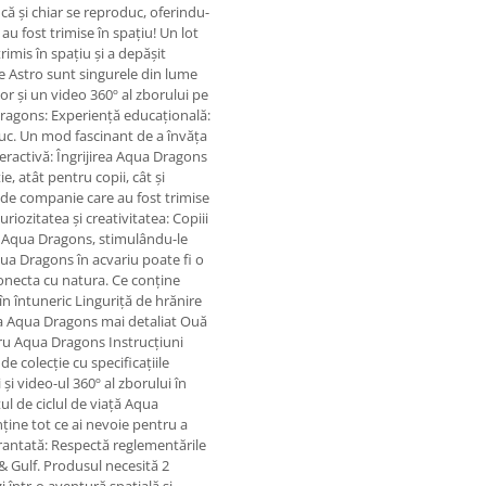
că și chiar se reproduc, oferindu-
au fost trimise în spațiu! Un lot
rimis în spațiu și a depășit
ive Astro sunt singurele din lume
lor și un video 360º al zborului pe
ragons: Experiență educațională:
uc. Un mod fascinant de a învăța
nteractivă: Îngrijirea Aqua Dragons
e, atât pentru copii, cât și
 de companie care au fost trimise
riozitatea și creativitatea: Copiii
cu Aqua Dragons, stimulându-le
ua Dragons în acvariu poate fi o
 conecta cu natura. Ce conține
în întuneric Linguriță de hrănire
va Aqua Dragons mai detaliat Ouă
ru Aqua Dragons Instrucțiuni
 de colecție cu specificațiile
 și video-ul 360º al zborului în
ul de ciclul de viață Aqua
ține tot ce ai nevoie pentru a
rantată: Respectă reglementările
& Gulf. Produsul necesită 2