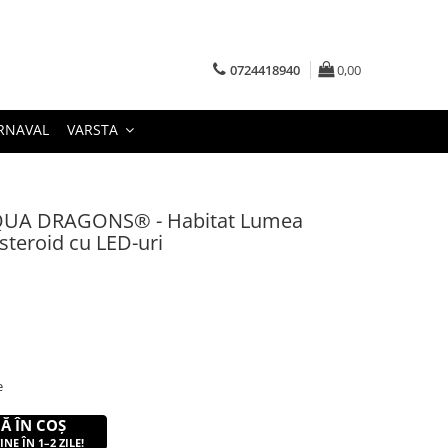
0724418940
0,00
RNAVAL
VARSTA
AQUA DRAGONS® - Habitat Lumea
steroid cu LED-uri
e
Ă ÎN COȘ
NE ÎN 1–2 ZILE!