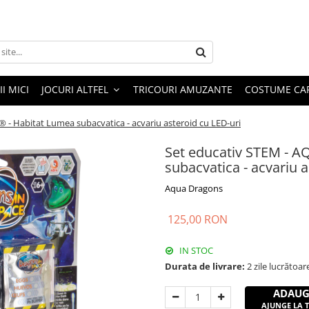
I MICI
JOCURI ALTFEL
TRICOURI AMUZANTE
COSTUME CA
 Habitat Lumea subacvatica - acvariu asteroid cu LED-uri
Set educativ STEM - 
subacvatica - acvariu a
Aqua Dragons
125,00 RON
IN STOC
Durata de livrare:
2 zile lucrătoar
ADAUG
AJUNGE LA TI