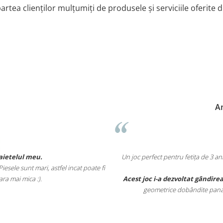
artea clienților mulțumiți de produsele și serviciile oferite 
A
baietelul meu.
Un joc perfect pentru fetița de 3 a
esele sunt mari, astfel incat poate fi
ara mai mica :).
Acest joc i-a dezvoltat gândirea
geometrice dobândite pana la