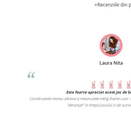
⭐Recenziile din p
Laura Nita
 noi primeste o
Este foarte apreciat acest joc de 
verse obiecte.
Construieste mereu altceva si masinutele merg foarte usor. Pi
ista castiga.
"deranjat" in timpul jocului si de surio
 pe cei mici