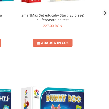
că
SmartMax Set educativ Start (23 piese)
SmartMax
cu fereastra de test
227,00 RON
ADAUGA IN COS