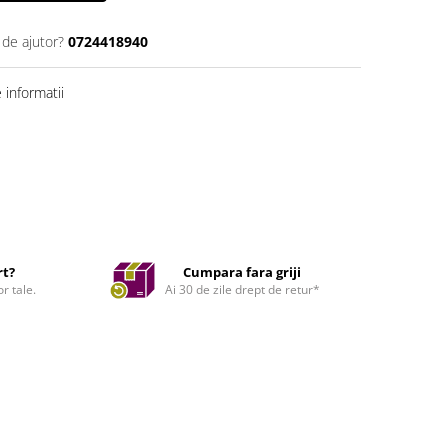
 de ajutor?
0724418940
informatii
rt?
Cumpara fara griji
r tale.
Ai 30 de zile drept de retur*