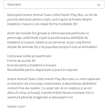
Descriere
Descoperă Avenir Animal Town Little Hands’ Play Box, un kit de
pornire distractiv pentru copii, care îi ajută să învețe despre
împletire, trasare și să creeze forme modelate 3D !
Acest set include fire groase și cărtonase pre-perforate cu
personaje, astfel încât copiii să poată exersa abilitățile de
împletire și trasare; odată ce au terminat, ei pot crea forme
simple de animale 3D și să populeze propriul oraș al animalelor!
Cartonase solide pre-perforate
Forme de puzzle 3D
Exerciții pentru împletire și trasare
Reutilizabile pentru depozitare și joaca în mișcare
Avenir Animal Town Little Hands’ Play Box este un mod captivant
și interactiv de a încuraja creativitatea și dezvoltarea abilităților
motorii fine ale copiilor. Cu acest set, ei vor explora și se vor
distra în timp ce învață, transformând fiecare moment într-o
aventură plină de imaginație și descoperiri noi
Varsta 3 ani+