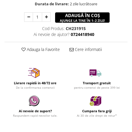
Durata de livrare:
2 zile lucrătoare
ADAUGĂ ÎN COȘ
AJUNGE LA TINE ÎN 1–2 ZILE!
Cod Produs:
CH231915
Ai nevoie de ajutor?
0724418940
Adauga la Favorite
Cere informatii
Livrare rapidă in 48/72 ore
Transport gratuit
De la confirmarea comenzii
pentru comenzi de peste 399 lei
Ai nevoie de suport?
Cumpara fara griji
Raspundem rapid nevoilor tale.
Ai 30 de zile drept de retur*