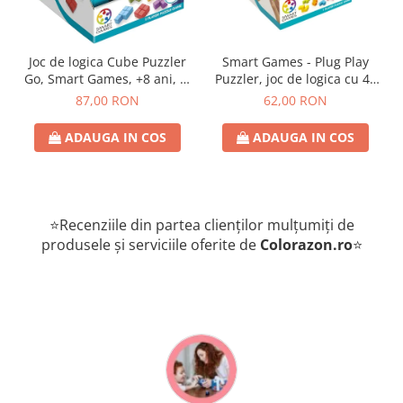
Joc de logica Cube Puzzler
Smart Games - Plug Play
Go, Smart Games, +8 ani, lb
Puzzler, joc de logica cu 48
romana
de provocari, 6+ ani, lb
87,00 RON
62,00 RON
romana
ADAUGA IN COS
ADAUGA IN COS
⭐Recenziile din partea clienților mulțumiți de
produsele și serviciile oferite de
Colorazon.ro
⭐