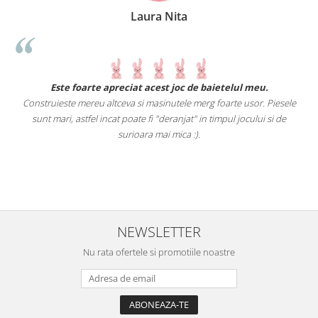
Laura Nita
.
Este foarte apreciat acest joc de baietelul meu.
Construieste mereu altceva si masinutele merg foarte usor. Piesele
e
sunt mari, astfel incat poate fi "deranjat" in timpul jocului si de
A
a
surioara mai mica :).
i
NEWSLETTER
Nu rata ofertele si promotiile noastre