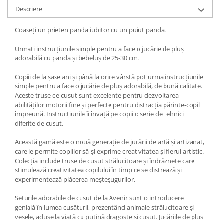
Descriere
Coaseți un prieten panda iubitor cu un puiut panda.
Urmați instrucțiunile simple pentru a face o jucărie de pluș
adorabilă cu panda și bebeluș de 25-30 cm.
Copiii de la șase ani și până la orice vârstă pot urma instrucțiunile
simple pentru a face o jucărie de pluș adorabilă, de bună calitate.
Aceste truse de cusut sunt excelente pentru dezvoltarea
abilităților motorii fine și perfecte pentru distracția părinte-copil
împreună. Instrucțiunile îi învață pe copii o serie de tehnici
diferite de cusut.
Această gamă este o nouă generație de jucării de artă și artizanat,
care le permite copiilor să-și exprime creativitatea și flerul artistic.
Colecția include truse de cusut strălucitoare și îndrăznețe care
stimulează creativitatea copilului în timp ce se distrează și
experimentează plăcerea meșteșugurilor.
Seturile adorabile de cusut de la Avenir sunt o introducere
genială în lumea cusăturii, prezentând animale strălucitoare și
vesele, aduse la viață cu puțină dragoste și cusut. Jucăriile de plus