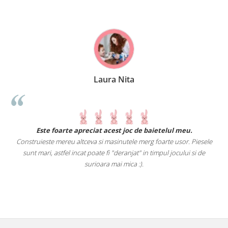
Laura Nita
.
Este foarte apreciat acest joc de baietelul meu.
Construieste mereu altceva si masinutele merg foarte usor. Piesele
e
sunt mari, astfel incat poate fi "deranjat" in timpul jocului si de
A
a
surioara mai mica :).
i