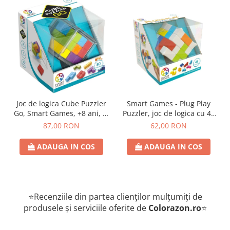
Joc de logica Cube Puzzler
Smart Games - Plug Play
Go, Smart Games, +8 ani, lb
Puzzler, joc de logica cu 48
romana
de provocari, 6+ ani, lb
87,00 RON
62,00 RON
romana
ADAUGA IN COS
ADAUGA IN COS
⭐Recenziile din partea clienților mulțumiți de
produsele și serviciile oferite de
Colorazon.ro
⭐