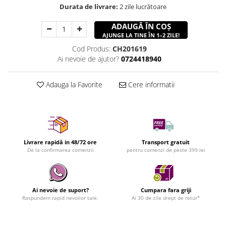
Durata de livrare:
2 zile lucrătoare
ADAUGĂ ÎN COȘ
AJUNGE LA TINE ÎN 1–2 ZILE!
Cod Produs:
CH201619
Ai nevoie de ajutor?
0724418940
Adauga la Favorite
Cere informatii
Livrare rapidă in 48/72 ore
Transport gratuit
De la confirmarea comenzii
pentru comenzi de peste 399 lei
Ai nevoie de suport?
Cumpara fara griji
Raspundem rapid nevoilor tale.
Ai 30 de zile drept de retur*