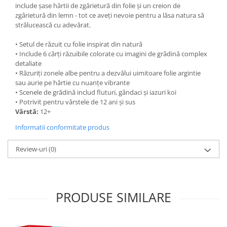
include șase hârtii de zgârietură din folie și un creion de
zgârietură din lemn - tot ce aveți nevoie pentru a lăsa natura să
strălucească cu adevărat.
• Setul de răzuit cu folie inspirat din natură
• Include 6 cărți răzuibile colorate cu imagini de grădină complex
detaliate
• Răzuriți zonele albe pentru a dezvălui uimitoare folie argintie
sau aurie pe hârtie cu nuanțe vibrante
• Scenele de grădină includ fluturi, gândaci și iazuri koi
• Potrivit pentru vârstele de 12 ani și sus
Vârstă:
12+
Informatii conformitate produs
Review-uri
(0)
PRODUSE SIMILARE