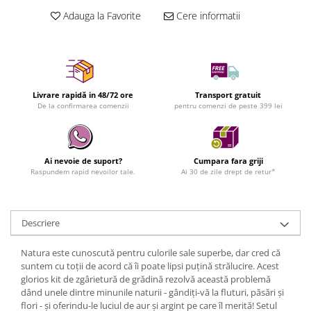
Adauga la Favorite
Cere informatii
Livrare rapidă in 48/72 ore
Transport gratuit
De la confirmarea comenzii
pentru comenzi de peste 399 lei
Ai nevoie de suport?
Cumpara fara griji
Raspundem rapid nevoilor tale.
Ai 30 de zile drept de retur*
Descriere
Natura este cunoscută pentru culorile sale superbe, dar cred că
suntem cu toții de acord că îi poate lipsi puțină strălucire. Acest
glorios kit de zgârietură de grădină rezolvă această problemă
dând unele dintre minunile naturii - gândiți-vă la fluturi, păsări și
flori - și oferindu-le luciul de aur și argint pe care îl merită! Setul