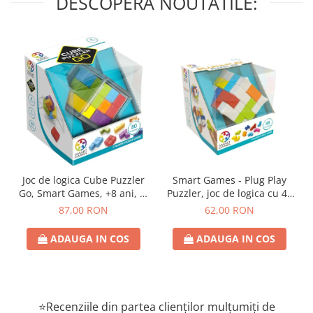
DESCOPERA NOUTATILE:
Joc de logica Cube Puzzler
Smart Games - Plug Play
Go, Smart Games, +8 ani, lb
Puzzler, joc de logica cu 48
romana
de provocari, 6+ ani, lb
87,00 RON
62,00 RON
romana
ADAUGA IN COS
ADAUGA IN COS
⭐Recenziile din partea clienților mulțumiți de