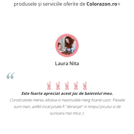
produsele și serviciile oferite de
Colorazon.ro
⭐
Laura Nita
.
Este foarte apreciat acest joc de baietelul meu.
Construieste mereu altceva si masinutele merg foarte usor. Piesele
e
sunt mari, astfel incat poate fi "deranjat" in timpul jocului si de
A
a
surioara mai mica :).
i