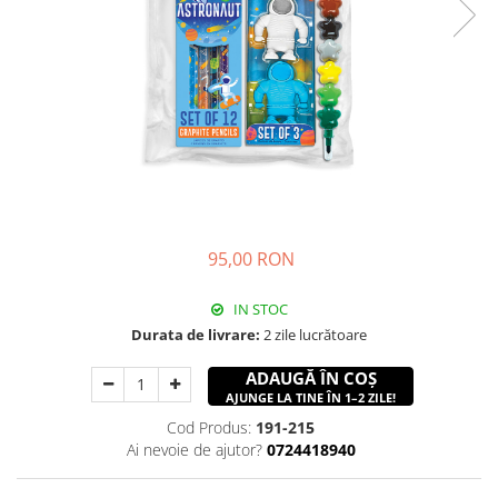
95,00 RON
IN STOC
Durata de livrare:
2 zile lucrătoare
ADAUGĂ ÎN COȘ
AJUNGE LA TINE ÎN 1–2 ZILE!
Cod Produs:
191-215
Ai nevoie de ajutor?
0724418940