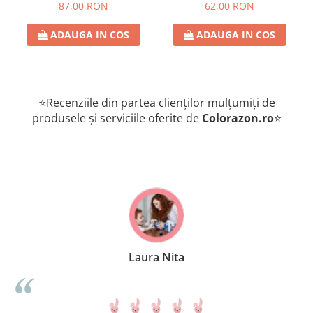
romana
de provocari, 6+ ani, lb
87,00 RON
62,00 RON
romana
ADAUGA IN COS
ADAUGA IN COS
⭐Recenziile din partea clienților mulțumiți de
produsele și serviciile oferite de
Colorazon.ro
⭐
Laura Nita