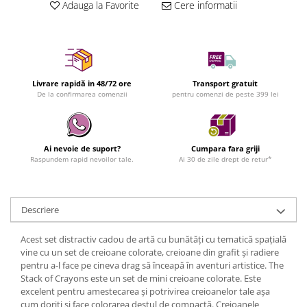
Adauga la Favorite
Cere informatii
Livrare rapidă in 48/72 ore
Transport gratuit
De la confirmarea comenzii
pentru comenzi de peste 399 lei
Ai nevoie de suport?
Cumpara fara griji
Raspundem rapid nevoilor tale.
Ai 30 de zile drept de retur*
Descriere
Acest set distractiv cadou de artă cu bunătăți cu tematică spațială
vine cu un set de creioane colorate, creioane din grafit și radiere
pentru a-l face pe cineva drag să înceapă în aventuri artistice. The
Stack of Crayons este un set de mini creioane colorate. Este
excelent pentru amestecarea și potrivirea creioanelor tale așa
cum doriți și face colorarea destul de compactă. Creioanele