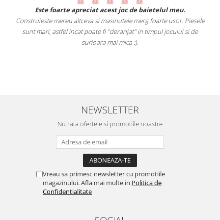
.
Este foarte apreciat acest joc de baietelul meu.
Construieste mereu altceva si masinutele merg foarte usor. Piesele
e
sunt mari, astfel incat poate fi "deranjat" in timpul jocului si de
A
a
surioara mai mica :).
i
NEWSLETTER
Nu rata ofertele si promotiile noastre
Vreau sa primesc newsletter cu promotiile
magazinului. Afla mai multe in
Politica de
Confidentialitate
SOCIAL