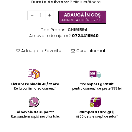
Durata de livrare:
2 zile lucrătoare
ADAUGĂ ÎN COȘ
AJUNGE LA TINE ÎN 1–2 ZILE!
Cod Produs:
CH191594
Ai nevoie de ajutor?
0724418940
Adauga la Favorite
Cere informatii
Livrare rapidă in 48/72 ore
Transport gratuit
De la confirmarea comenzii
pentru comenzi de peste 399 lei
Ai nevoie de suport?
Cumpara fara griji
Raspundem rapid nevoilor tale.
Ai 30 de zile drept de retur*