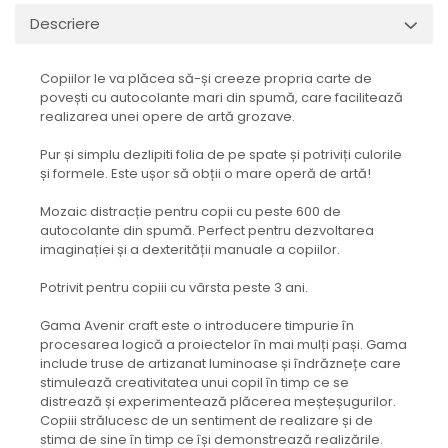
Descriere
Copiilor le va plăcea să-și creeze propria carte de
povești cu autocolante mari din spumă, care facilitează
realizarea unei opere de artă grozave.
Pur și simplu dezlipiti folia de pe spate și potriviți culorile
și formele. Este ușor să obții o mare operă de artă!
Mozaic distracție pentru copii cu peste 600 de
autocolante din spumă. Perfect pentru dezvoltarea
imaginației și a dexterității manuale a copiilor.
Potrivit pentru copiii cu vârsta peste 3 ani.
Gama Avenir craft este o introducere timpurie în
procesarea logică a proiectelor în mai mulți pași. Gama
include truse de artizanat luminoase și îndrăznețe care
stimulează creativitatea unui copil în timp ce se
distrează și experimentează plăcerea meșteșugurilor.
Copiii strălucesc de un sentiment de realizare și de
stima de sine în timp ce își demonstrează realizările.