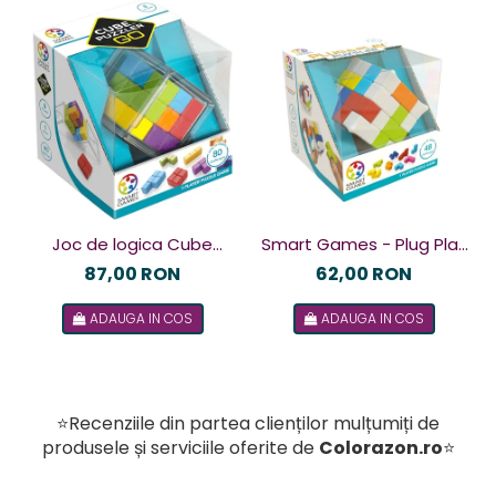
Joc de logica Cube
Smart Games - Plug Play
Puzzler Go, Smart
Puzzler, joc de logica cu
87,00 RON
62,00 RON
Games, +8 ani, lb romana
48 de provocari, 6+ ani, lb
ADAUGA IN COS
ADAUGA IN COS
romana
⭐Recenziile din partea clienților mulțumiți de
produsele și serviciile oferite de
Colorazon.ro
⭐