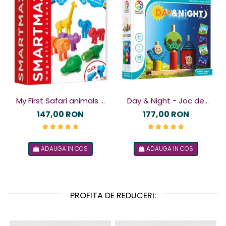
My First Safari animals -
Day & Night - Joc de
Joc magnetic
logică
147,00 RON
177,00 RON
ADAUGA IN COS
ADAUGA IN COS
PROFITA DE REDUCERI: