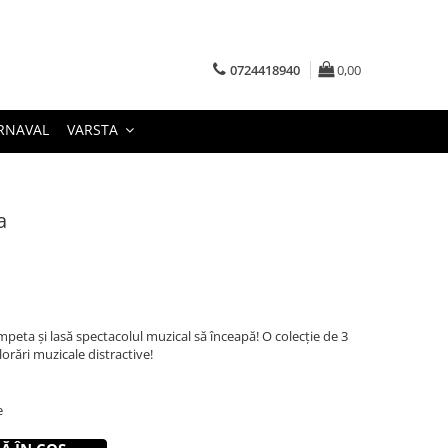
0724418940
0,00
RNAVAL
VARSTA
a
peta și lasă spectacolul muzical să înceapă! O colecție de 3
rări muzicale distractive!
e