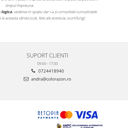
timpul împreuna.
mai grele pană
 logica
, vederea in spațiu dar i-a și consolidat cunoștințele
 aceasta vârsta (cub, fete ale acestuia, scurt/lung)
SUPORT CLIENTI
09:00 - 17:00
0724418940
andra@colorazon.ro