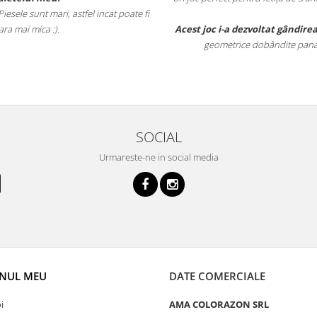
esele sunt mari, astfel incat poate fi
ara mai mica :).
Acest joc i-a dezvoltat gândirea
geometrice dobândite pana la
SOCIAL
Urmareste-ne in social media
NUL MEU
DATE COMERCIALE
i
AMA COLORAZON SRL