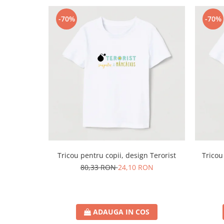
-70%
-70%
Tricou pentru copii, design Terorist
Tricou
80,33 RON
24,10 RON
ADAUGA IN COS