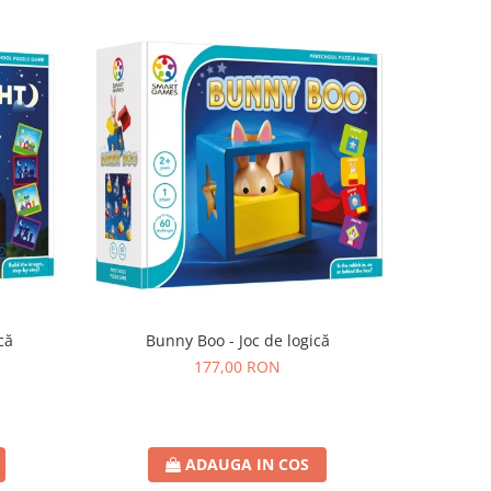
că
Bunny Boo - Joc de logică
SmartMax 
177,00 RON
ADAUGA IN COS