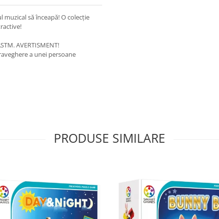
l muzical să înceapă! O colecție
ractive!
, ASTM. AVERTISMENT!
upraveghere a unei persoane
PRODUSE SIMILARE