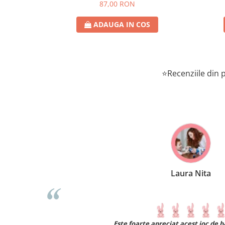
87,00 RON
ADAUGA IN COS
⭐Recenziile din p
Laura Nita
 noi primeste o
Este foarte apreciat acest joc de 