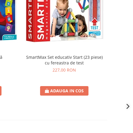
că
SmartMax Set educativ Start (23 piese)
SmartMax
cu fereastra de test
227,00 RON
ADAUGA IN COS