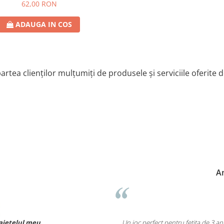
romana
62,00 RON
ADAUGA IN COS
artea clienților mulțumiți de produsele și serviciile oferite 
A
baietelul meu.
Un joc perfect pentru fetița de 3 a