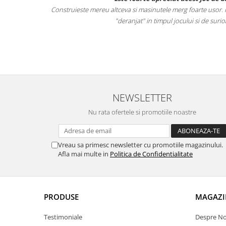
verse obiecte.
Construieste mereu altceva si masinutele merg foarte usor. Pi
ista castiga.
"deranjat" in timpul jocului si de surio
 pe cei mici
NEWSLETTER
Nu rata ofertele si promotiile noastre
Vreau sa primesc newsletter cu promotiile magazinului.
Afla mai multe in
Politica de Confidentialitate
PRODUSE
MAGAZI
Testimoniale
Despre No