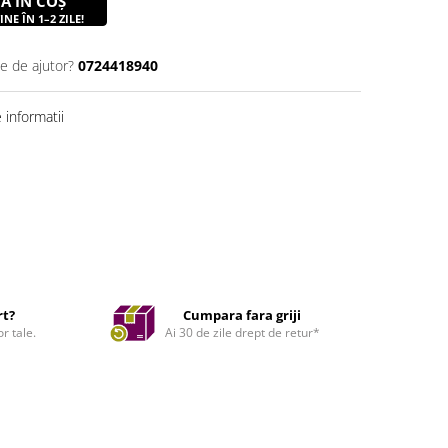
Ă ÎN COȘ
NE ÎN 1–2 ZILE!
ie de ajutor?
0724418940
informatii
rt?
Cumpara fara griji
r tale.
Ai 30 de zile drept de retur*