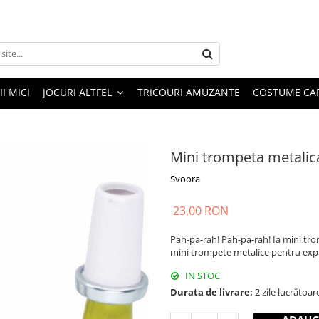
I MICI
JOCURI ALTFEL
TRICOURI AMUZANTE
COSTUME CA
Mini trompeta metalic
Svoora
23,00 RON
Pah-pa-rah! Pah-pa-rah! Ia mini trom
mini trompete metalice pentru explo
IN STOC
Durata de livrare:
2 zile lucrătoar