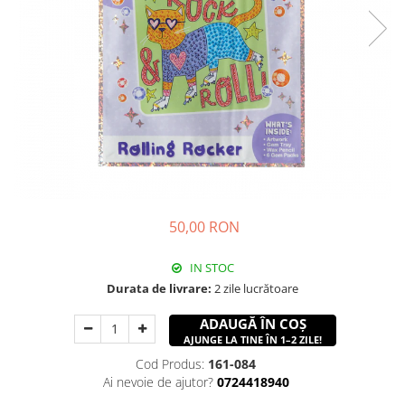
50,00 RON
IN STOC
Durata de livrare:
2 zile lucrătoare
ADAUGĂ ÎN COȘ
AJUNGE LA TINE ÎN 1–2 ZILE!
Cod Produs:
161-084
Ai nevoie de ajutor?
0724418940