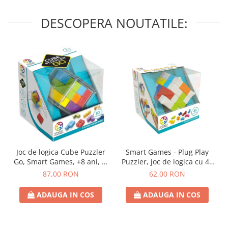
DESCOPERA NOUTATILE:
Joc de logica Cube Puzzler
Smart Games - Plug Play
Go, Smart Games, +8 ani, lb
Puzzler, joc de logica cu 48
romana
de provocari, 6+ ani, lb
87,00 RON
62,00 RON
romana
ADAUGA IN COS
ADAUGA IN COS