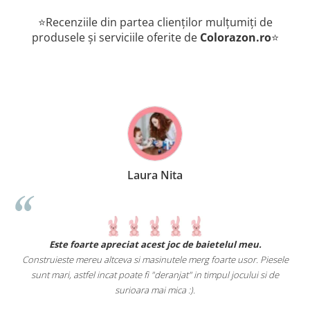
⭐Recenziile din partea clienților mulțumiți de
produsele și serviciile oferite de
Colorazon.ro
⭐
Laura Nita
.
Este foarte apreciat acest joc de baietelul meu.
Construieste mereu altceva si masinutele merg foarte usor. Piesele
e
sunt mari, astfel incat poate fi "deranjat" in timpul jocului si de
A
a
surioara mai mica :).