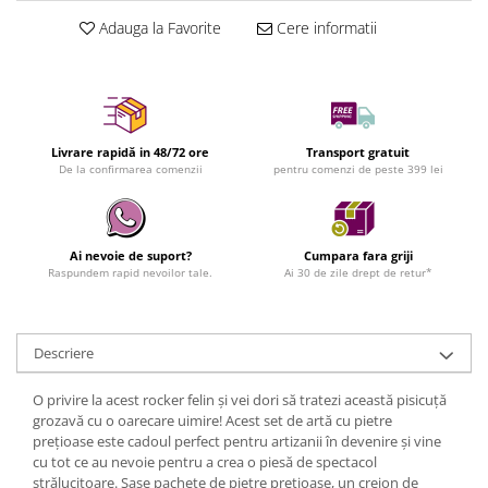
Adauga la Favorite
Cere informatii
Livrare rapidă in 48/72 ore
Transport gratuit
De la confirmarea comenzii
pentru comenzi de peste 399 lei
Ai nevoie de suport?
Cumpara fara griji
Raspundem rapid nevoilor tale.
Ai 30 de zile drept de retur*
Descriere
O privire la acest rocker felin și vei dori să tratezi această pisicuță
grozavă cu o oarecare uimire! Acest set de artă cu pietre
prețioase este cadoul perfect pentru artizanii în devenire și vine
cu tot ce au nevoie pentru a crea o piesă de spectacol
strălucitoare. Șase pachete de pietre prețioase, un creion de