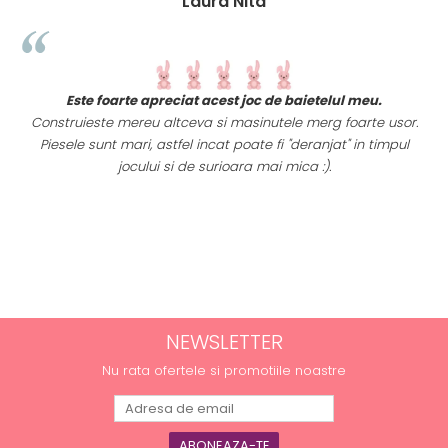
Laura Nita
t
Este foarte apreciat acest joc de baietelul meu.
i
Construieste mereu altceva si masinutele merg foarte usor.
Piesele sunt mari, astfel incat poate fi "deranjat" in timpul
a
jocului si de surioara mai mica :).
NEWSLETTER
Nu rata ofertele si promotiile noastre