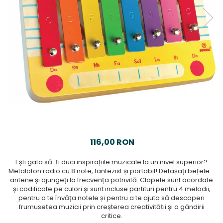
116,00 RON
Ești gata să-ți duci inspirațiile muzicale la un nivel superior?
Metalofon radio cu 8 note, fantezist și portabil! Detașați bețele -
antene și ajungeți la frecvența potrivită. Clapele sunt acordate
și codificate pe culori și sunt incluse partituri pentru 4 melodii,
pentru a te învăța notele și pentru a te ajuta să descoperi
frumusețea muzicii prin creșterea creativității și a gândirii
critice.