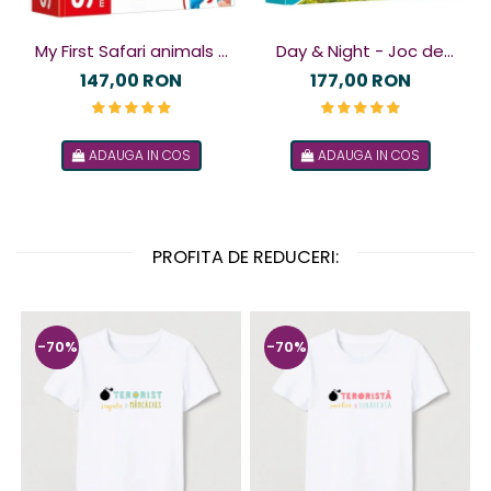
My First Safari animals -
Day & Night - Joc de
Joc magnetic
logică
147,00 RON
177,00 RON
ADAUGA IN COS
ADAUGA IN COS
PROFITA DE REDUCERI:
-70%
-70%