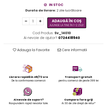
IN STOC
Durata de livrare:
2 zile lucrătoare
ADAUGĂ ÎN COȘ
AJUNGE LA TINE ÎN 1–2 ZILE!
Cod Produs:
Sv_14010
Ai nevoie de ajutor?
0724418940
Adauga la Favorite
Cere informatii
Livrare rapidă in 48/72 ore
Transport gratuit
De la confirmarea comenzii
pentru comenzi de peste 399 lei
Ai nevoie de suport?
Cumpara fara griji
Raspundem rapid nevoilor tale.
Ai 30 de zile drept de retur*