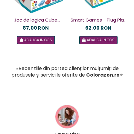
Joc de logica Cube
Smart Games - Plug Play
Puzzler Go, Smart
Puzzler, joc de logica cu
87,00 RON
62,00 RON
Games, +8 ani, lb romana
48 de provocari, 6+ ani, lb
ADAUGA IN COS
ADAUGA IN COS
romana
⭐Recenziile din partea clienților mulțumiți de
produsele și serviciile oferite de
Colorazon.ro
⭐