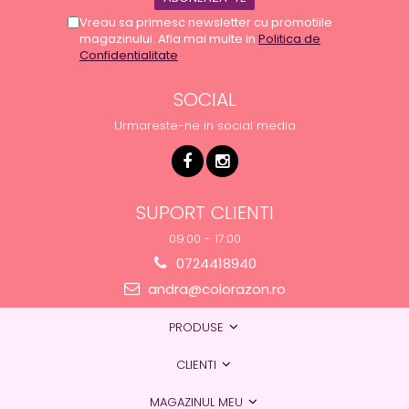
Vreau sa primesc newsletter cu promotiile
magazinului. Afla mai multe in
Politica de
Confidentialitate
SOCIAL
Urmareste-ne in social media
SUPORT CLIENTI
09:00 - 17:00
0724418940
andra@colorazon.ro
PRODUSE
CLIENTI
MAGAZINUL MEU