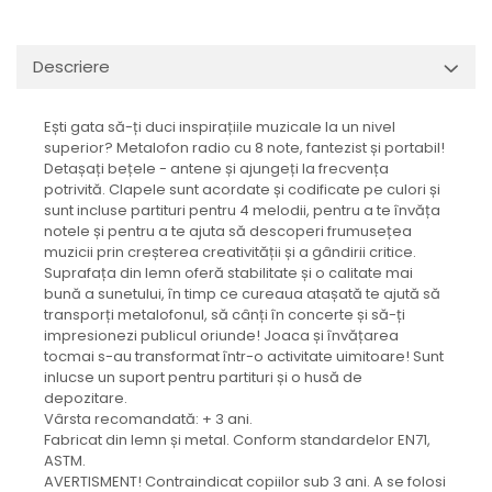
Descriere
Ești gata să-ți duci inspirațiile muzicale la un nivel
superior? Metalofon radio cu 8 note, fantezist și portabil!
Detașați bețele - antene și ajungeți la frecvența
potrivită. Clapele sunt acordate și codificate pe culori și
sunt incluse partituri pentru 4 melodii, pentru a te învăța
notele și pentru a te ajuta să descoperi frumusețea
muzicii prin creșterea creativității și a gândirii critice.
Suprafața din lemn oferă stabilitate și o calitate mai
bună a sunetului, în timp ce cureaua atașată te ajută să
transporți metalofonul, să cânți în concerte și să-ți
impresionezi publicul oriunde! Joaca și învățarea
tocmai s-au transformat într-o activitate uimitoare! Sunt
inlucse un suport pentru partituri și o husă de
depozitare.
Vârsta recomandată: + 3 ani.
Fabricat din lemn și metal. Conform standardelor EN71,
ASTM.
AVERTISMENT! Contraindicat copiilor sub 3 ani. A se folosi