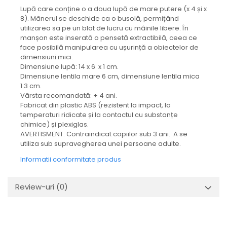
Lupă care conține o a doua lupă de mare putere (x 4 și x
8). Mânerul se deschide ca o busolă, permițând
utilizarea sa pe un blat de lucru cu mâinile libere. În
manșon este inserată o pensetă extractibilă, ceea ce
face posibilă manipularea cu ușurință a obiectelor de
dimensiuni mici.
Dimensiune lupă: 14 x 6 x 1 cm.
Dimensiune lentila mare 6 cm, dimensiune lentila mica
1.3 cm.
Vârsta recomandată: + 4 ani.
Fabricat din plastic ABS (rezistent la impact, la
temperaturi ridicate și la contactul cu substanțe
chimice) și plexiglas.
AVERTISMENT: Contraindicat copiilor sub 3 ani. A se
utiliza sub supravegherea unei persoane adulte.
Informatii conformitate produs
Review-uri
(0)