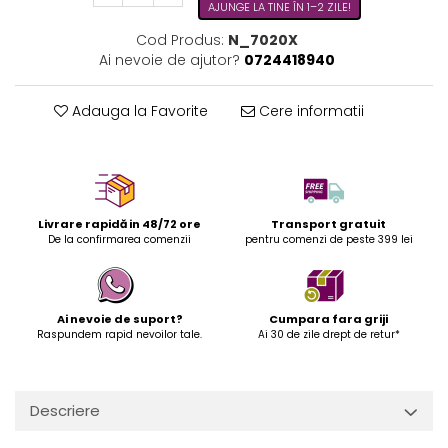
AJUNGE LA TINE ÎN 1–2 ZILE!
Cod Produs:
N_7020X
Ai nevoie de ajutor?
0724418940
Adauga la Favorite
Cere informatii
Livrare rapidă in 48/72 ore
Transport gratuit
De la confirmarea comenzii
pentru comenzi de peste 399 lei
Ai nevoie de suport?
Cumpara fara griji
Raspundem rapid nevoilor tale.
Ai 30 de zile drept de retur*
Descriere