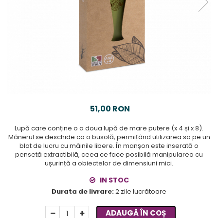
51,00 RON
Lupă care conține o a doua lupă de mare putere (x 4 și x 8).
Mânerul se deschide ca o busolă, permițând utilizarea sa pe un
blat de lucru cu mâinile libere. În manșon este inserată o
pensetă extractibilă, ceea ce face posibilă manipularea cu
ușurință a obiectelor de dimensiuni mici.
IN STOC
Durata de livrare:
2 zile lucrătoare
ADAUGĂ ÎN COȘ