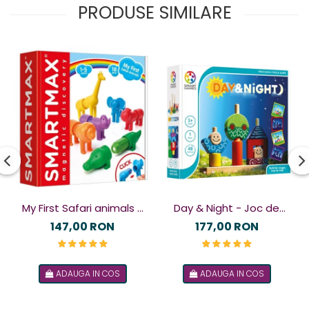
PRODUSE SIMILARE
My First Safari animals -
Day & Night - Joc de
Joc magnetic
logică
147,00 RON
177,00 RON
ADAUGA IN COS
ADAUGA IN COS