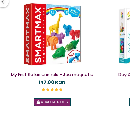
My First Safari animals - Joc magnetic
Day &
147,00 RON
ADAUGA IN COS