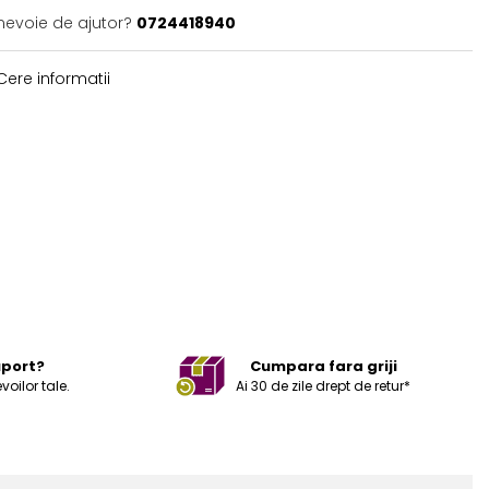
 nevoie de ajutor?
0724418940
ere informatii
uport?
Cumpara fara griji
ilor tale.
Ai 30 de zile drept de retur*