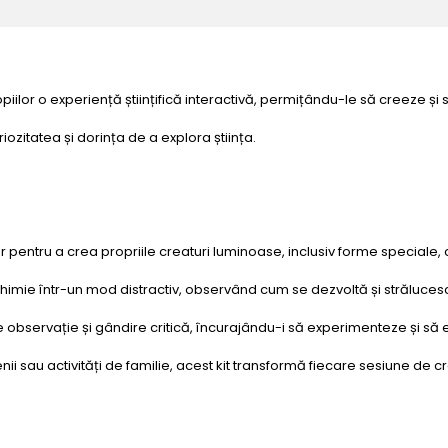
piilor o experiență științifică interactivă, permițându-le să creeze și 
iozitatea și dorința de a explora știința.
ar pentru a crea propriile creaturi luminoase, inclusiv forme speciale, c
chimie într-un mod distractiv, observând cum se dezvoltă și strălucesc p
i de observație și gândire critică, încurajându-i să experimenteze și să 
tenii sau activități de familie, acest kit transformă fiecare sesiune de