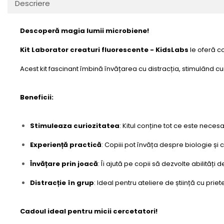
Descriere
Descoperă magia lumii microbiene!
Kit Laborator creaturi fluorescente - KidsLabs
le oferă co
Acest kit fascinant îmbină învățarea cu distracția, stimulând cur
Beneficii:
Stimuleaza curiozitatea
: Kitul conține tot ce este neces
Experiență practică
: Copiii pot învăța despre biologie și 
Învățare prin joacă
: Îi ajută pe copii să dezvolte abilităț
Distracție în grup
: Ideal pentru ateliere de știință cu prie
Cadoul ideal pentru micii cercetatori!