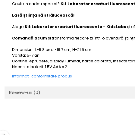
Cauti un cadou special?
Kit Laborator creaturi fluorescen
Lasă știința să strălucească!
Alege
Kit Laborator creaturi fluorescente - KidsLabs
și o
Comandă acum
și transformă fiecare zi într-o aventură științ
Dimensiuni: L-5.8 cm, l-16.7 cm, H-21.5 cm
Varsta: 5-7 ani
Contine: eprubete, display iluminat, hartie colorata, insecte ta
Necesita baterii: 1.5V AAA x 2
Informatii conformitate produs
Review-uri
(0)