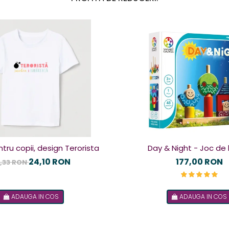
tru copii, design Terorista
Day & Night - Joc de 
24,10 RON
177,00 RON
,33 RON
ADAUGA IN COS
ADAUGA IN COS