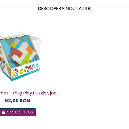
DESCOPERA NOUTATILE:
g Play Puzzler, joc
u 48 de provocari, 6+ ani, lb
62,00 RON
romana
ADAUGA IN COS