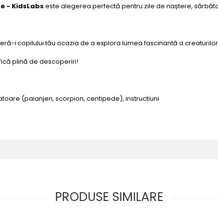
te - KidsLabs
este alegerea perfectă pentru zile de naștere, sărbăto
feră-i copilului tău ocazia de a explora lumea fascinantă a creaturilo
ifică plină de descoperiri!
ratoare (paianjen, scorpion, centipede), instructiuni
PRODUSE SIMILARE