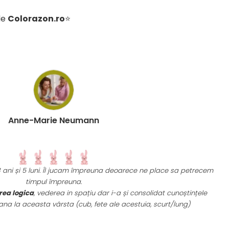
de
Colorazon.ro
⭐
rie Neumann
ni. Îl jucam împreuna deoarece ne place sa petrecem
Un joc atât de 
l împreuna.
mai grele pană
ederea in spațiu dar i-a și consolidat cunoștințele
vârsta (cub, fete ale acestuia, scurt/lung)