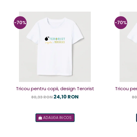
-70%
-70%
Tricou pentru copii, design Terorist
Tricou pen
24,10 RON
80,33 RON
80
ADAUGA IN COS