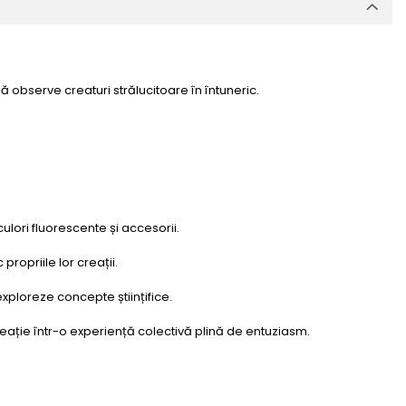
să observe creaturi strălucitoare în întuneric.
ulori fluorescente și accesorii.
ropriile lor creații.
exploreze concepte științifice.
 creație într-o experiență colectivă plină de entuziasm.