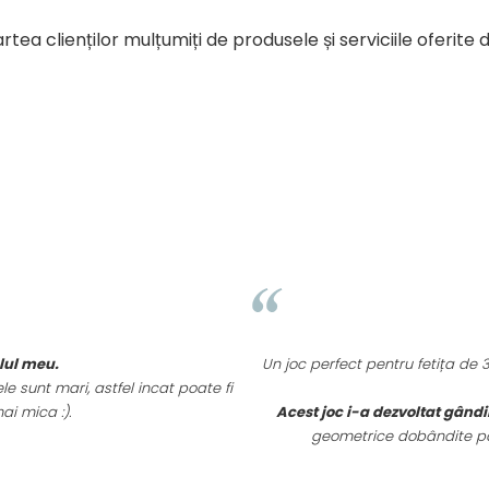
rtea clienților mulțumiți de produsele și serviciile oferite 
Anne-Ma
Un joc perfect pentru fetița de 3 ani și 5 lu
stfel incat poate fi
timpu
Acest joc i-a dezvoltat gândirea logica
, v
geometrice dobândite pana la aceasta 