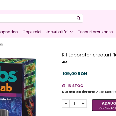
agnetice
Copii mici
Jocuri altfel
Tricouri amuzante
bs
Kit Laborator creaturi 
4M
109,00 RON
IN STOC
Durata de livrare:
2 zile lucră
ADAUG
AJUNGE LA T