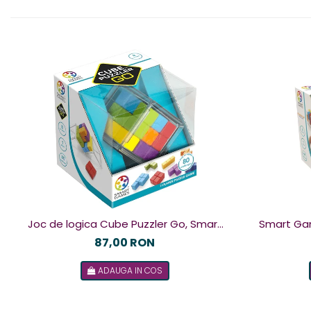
Joc de logica Cube Puzzler Go, Smart
Smart Games - Plu
Games, +8 ani, lb romana
de logica c
87,00 RON
ADAUGA IN COS