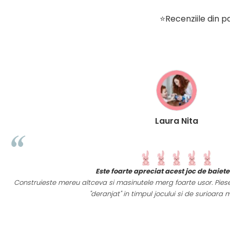
⭐Recenziile din pa
Laura Nita
Este foarte apreciat acest joc de baietelul meu.
ste mereu altceva si masinutele merg foarte usor. Piesele sunt mari, a
"deranjat" in timpul jocului si de surioara mai mica :).