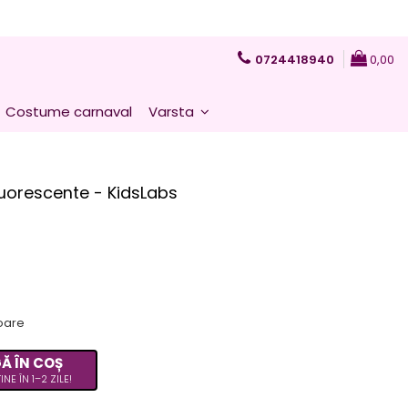
0724418940
0,00
Costume carnaval
Varsta
fluorescente - KidsLabs
toare
Ă ÎN COȘ
INE ÎN 1–2 ZILE!