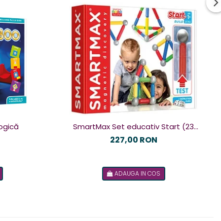
ogică
SmartMax Set educativ Start (23
piese) cu fereastra de test
227,00 RON
ADAUGA IN COS