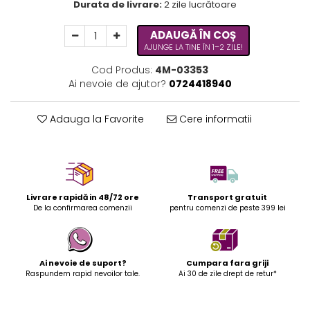
Durata de livrare:
2 zile lucrătoare
ADAUGĂ ÎN COȘ
AJUNGE LA TINE ÎN 1–2 ZILE!
Cod Produs:
4M-03353
Ai nevoie de ajutor?
0724418940
Adauga la Favorite
Cere informatii
Livrare rapidă in 48/72 ore
Transport gratuit
De la confirmarea comenzii
pentru comenzi de peste 399 lei
Ai nevoie de suport?
Cumpara fara griji
Raspundem rapid nevoilor tale.
Ai 30 de zile drept de retur*