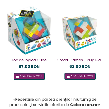
Joc de logica Cube
Smart Games - Plug Play
Puzzler Go, Smart
Puzzler, joc de logica cu
87,00 RON
62,00 RON
Games, +8 ani, lb romana
48 de provocari, 6+ ani, lb
ADAUGA IN COS
ADAUGA IN COS
romana
⭐Recenziile din partea clienților mulțumiți de
produsele și serviciile oferite de
Colorazon.ro
⭐