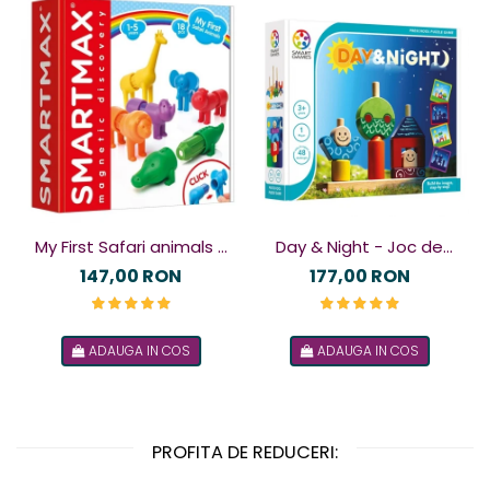
My First Safari animals -
Day & Night - Joc de
Joc magnetic
logică
147,00 RON
177,00 RON
ADAUGA IN COS
ADAUGA IN COS
PROFITA DE REDUCERI: