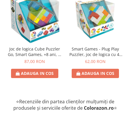
Joc de logica Cube Puzzler
Smart Games - Plug Play
Go, Smart Games, +8 ani, lb
Puzzler, joc de logica cu 48
romana
de provocari, 6+ ani, lb
87,00 RON
62,00 RON
romana
ADAUGA IN COS
ADAUGA IN COS
⭐Recenziile din partea clienților mulțumiți de
produsele și serviciile oferite de
Colorazon.ro
⭐