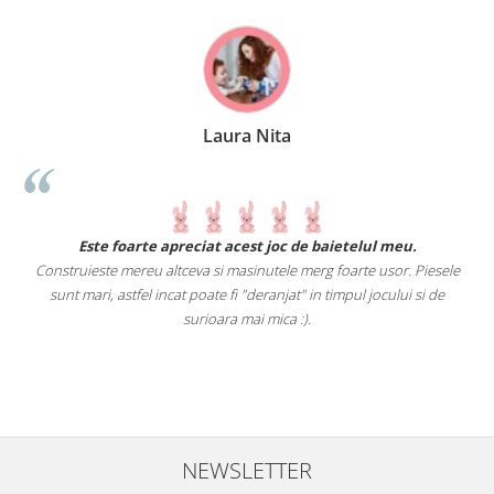
Laura Nita
.
Este foarte apreciat acest joc de baietelul meu.
Construieste mereu altceva si masinutele merg foarte usor. Piesele
e
sunt mari, astfel incat poate fi "deranjat" in timpul jocului si de
A
a
surioara mai mica :).
i
NEWSLETTER