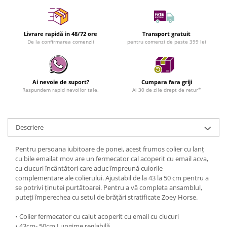
Livrare rapidă in 48/72 ore
Transport gratuit
De la confirmarea comenzii
pentru comenzi de peste 399 lei
Ai nevoie de suport?
Cumpara fara griji
Raspundem rapid nevoilor tale.
Ai 30 de zile drept de retur*
Descriere
Pentru persoana iubitoare de ponei, acest frumos colier cu lanț
cu bile emailat mov are un fermecator cal acoperit cu email acva,
cu ciucuri încântători care aduc împreună culorile
complementare ale colierului. Ajustabil de la 43 la 50 cm pentru a
se potrivi ținutei purtătoarei. Pentru a vă completa ansamblul,
puteți împerechea cu setul de brățări stratificate Zoey Horse.
• Colier fermecator cu calut acoperit cu email cu ciucuri
• 43cm- 50cm Lungime reglabilă