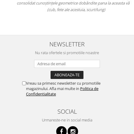
consolidat cunoștințele geometrice dobândite pana la aceasta vârsta
(cub, fete ale acestuia, scurt/lung)
NEWSLETTER
Nu rata ofertele si promotiile noastre
Vreau sa primesc newsletter cu promotiile
magazinului. Afla mai multe in
Politica de
Confidentialitate
SOCIAL
Urmareste-ne in social media