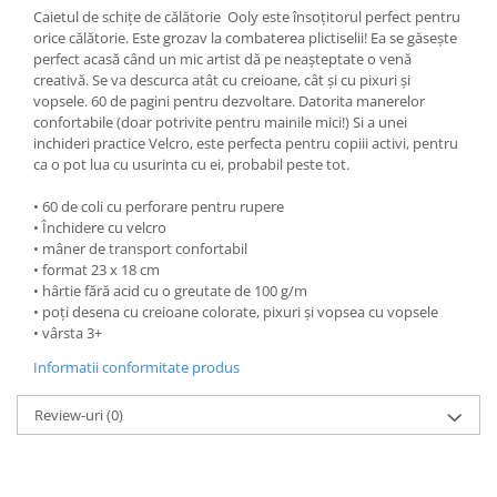
Caietul de schițe de călătorie Ooly este însoțitorul perfect pentru
orice călătorie. Este grozav la combaterea plictiselii! Ea se găsește
perfect acasă când un mic artist dă pe neașteptate o venă
creativă. Se va descurca atât cu creioane, cât și cu pixuri și
vopsele. 60 de pagini pentru dezvoltare. Datorita manerelor
confortabile (doar potrivite pentru mainile mici!) Si a unei
inchideri practice Velcro, este perfecta pentru copiii activi, pentru
ca o pot lua cu usurinta cu ei, probabil peste tot.
• 60 de coli cu perforare pentru rupere
• Închidere cu velcro
• mâner de transport confortabil
• format 23 x 18 cm
• hârtie fără acid cu o greutate de 100 g/m
• poți desena cu creioane colorate, pixuri și vopsea cu vopsele
• vârsta 3+
Informatii conformitate produs
Review-uri
(0)