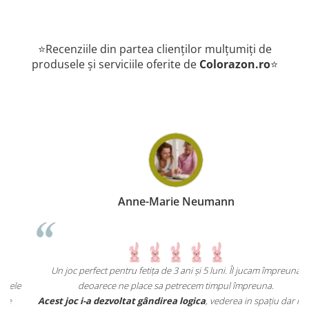
⭐Recenziile din partea clienților mulțumiți de
produsele și serviciile oferite de
Colorazon.ro
⭐
Anne-Marie Neumann
Un joc perfect pentru fetița de 3 ani și 5 luni. Îl jucam împreuna
deoarece ne place sa petrecem timpul împreuna.
n
Acest joc i-a dezvoltat gândirea logica
, vederea in spațiu dar i-a și