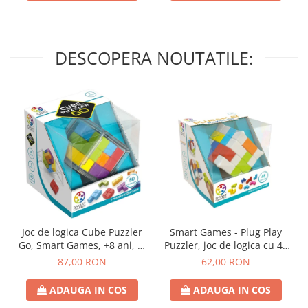
DESCOPERA NOUTATILE:
Joc de logica Cube Puzzler
Smart Games - Plug Play
Go, Smart Games, +8 ani, lb
Puzzler, joc de logica cu 48
romana
de provocari, 6+ ani, lb
87,00 RON
62,00 RON
romana
ADAUGA IN COS
ADAUGA IN COS