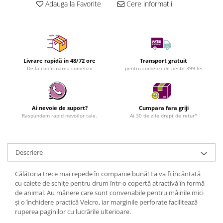
Adauga la Favorite
Cere informatii
Livrare rapidă in 48/72 ore
Transport gratuit
De la confirmarea comenzii
pentru comenzi de peste 399 lei
Ai nevoie de suport?
Cumpara fara griji
Raspundem rapid nevoilor tale.
Ai 30 de zile drept de retur*
Descriere
Călătoria trece mai repede în companie bună! Ea va fi încântată
cu caiete de schițe pentru drum într-o copertă atractivă în formă
de animal. Au mânere care sunt convenabile pentru mâinile mici
și o închidere practică Velcro, iar marginile perforate facilitează
ruperea paginilor cu lucrările ulterioare.